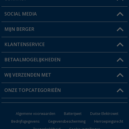
SOCIAL MEDIA
Een vraag?
MIJN BERGER
Winkel vinden
KLANTENSERVICE
Mijn account
Status bestelling
BETAALMOGELIJKHEDEN
FAQ & Contact
Berger voordeelkaart
Verzendinformatie
WIJ VERZENDEN MET
Verlanglijstje
Retourneren
ONZE TOPCATEGORIEËN
Catalogus
Camper en caravan accessoires
Dealer worden
Algemene voorwaarden
Batterijwet
Duitse Elektrowet
Keukenaccessoires
Bedrijfsgegevens
Gegevensbescherming
Herroepingsrecht