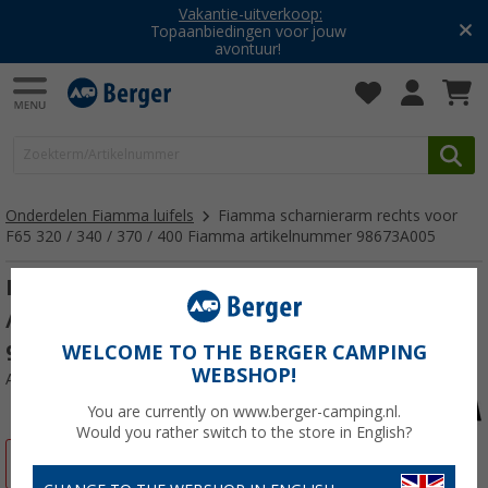
Vakantie-uitverkoop:
Topaanbiedingen voor jouw
avontuur!
Onderdelen Fiamma luifels
Fiamma scharnierarm rechts voor
F65 320 / 340 / 370 / 400 Fiamma artikelnummer 98673A005
Fiamma scharnierarm rechts voor F65 320
/ 340 / 370 / 400 Fiamma artikelnummer
98673A005
WELCOME TO THE BERGER CAMPING
WEBSHOP!
Artikelnr: 305537
You are currently on www.berger-camping.nl.
Would you rather switch to the store in English?
-26%