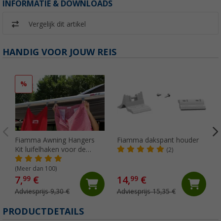
INFORMATIE & DOWNLOADS
Vergelijk dit artikel
HANDIG VOOR JOUW REIS
%
Fiamma Awning Hangers
Fiamma dakspant houder
Kit luifelhaken voor de
(2)
peesgeleider
(Meer dan 100)
7,
€
14,
€
99
99
Adviesprijs 9,30 €
Adviesprijs 15,35 €
PRODUCTDETAILS