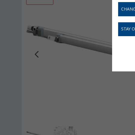
CHANG
STAY 