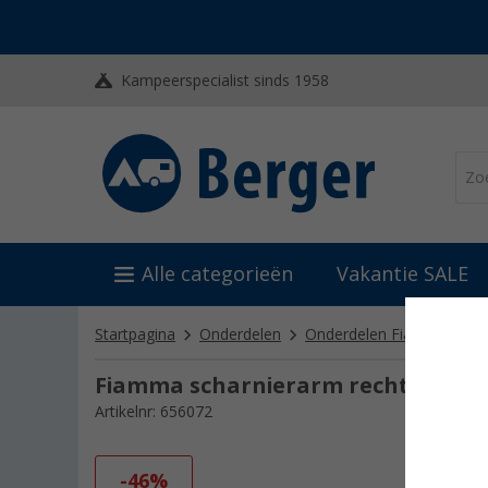
Kampeerspecialist sinds 1958
Alle categorieën
Vakantie SALE
Startpagina
Onderdelen
Onderdelen Fiamma
On
Fiamma scharnierarm rechts voor F
Artikelnr: 656072
-46%