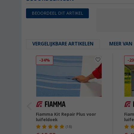
BEOORDEEL DIT ARTIKEL
VERGELIJKBARE ARTIKELEN
MEER VAN 
-34%
-2
el
Fiamma Kit Repair Plus voor
Fiam
agen
luifeldoek
luif
98673-
(18)