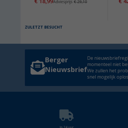
€ 18,99
€ 4
Adviesprijs
€ 29,10
ZULETZT BESUCHT
De nieuwsbriefregis
Berger
momenteel niet be
Nieuwsbrief
We zullen het pro
snel mogelijk oplo
In 24 uur