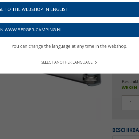
€ 1
E TO THE WEBSHOP IN ENGLISH
Prijzen inc
4,17
€ m
ON WWW.BERGER-CAMPING.NL
You can change the language at any time in the webshop.
SELECT ANOTHER LANGUAGE
Beschik
WEKEN
1
BESCHIKBA