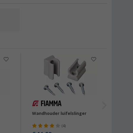
-17
Wandhouder luifelslinger
Fiamma
(4)