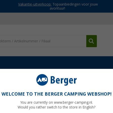
Vakantie-uitverkoop:
Topaanbiedingen voor jouw
avontuur!
derdelen Fiamma luifels
Fiamma scharnierarm rechts voor F65 S
65 S - 015 Fiamma artikelnummer 98667-05A
WELCOME TO THE BERGER CAMPING WEBSHOP!
You are currently on www.berger-camping.nl.
Would you rather switch to the store in English?
Adviespri