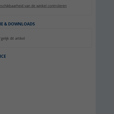
schikbaarheid van de winkel controleren
IE & DOWNLOADS
%
%
gelijk dit artikel
ICE
 Plus voor
Fiamma luifelhendel
Kartelschroef rood
standaard
(3)
(4)
44,
€
7,
€
99
99
Adviesprijs 54,80 €
Adviesprijs 9,04 €