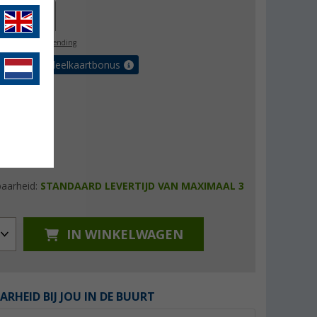
39,00
l. BTW
gratis verzending
et de voordeelkaartbonus
baarheid:
STANDAARD LEVERTIJD VAN MAXIMAAL 3
IN WINKELWAGEN
ARHEID BIJ JOU IN DE BUURT