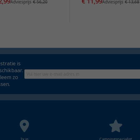
2,99
€ 11,99
Adviesprijs
€ 56,20
Adviesprijs
€ 13,68
tratie is
schikbaar.
bleem zo
ssen.
3x in
Campingspecialist