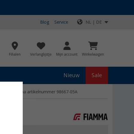
Blog
Service
NL | DE
Filialen
Verlanglijstje
Mijn account
Winkelwagen
Nieuw
Sale
 - 015 Fiamma artikelnummer 98667-05A
js
€ 258,23