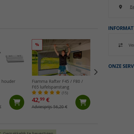
Be
INFORMAT
%
%
Ver
ONZE SERV
 houder
Fiamma Rafter F45 / F80 /
Fiamma Kit Repair
F65 luifelspanstang
luifeldoek
(15)
(18)
42,
€
18,
€
99
99
€
Adviesprijs 56,20 €
Adviesprijs 29,10 €
Gemakkelijk te bevestigen