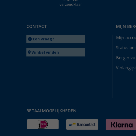
verzendklaar
CONTACT
MIJN BER
Mijn acco
Een vraag?
Status bes
Winkel vinden
Berger vo
Verlanglijs
BETAALMOGELIJKHEDEN