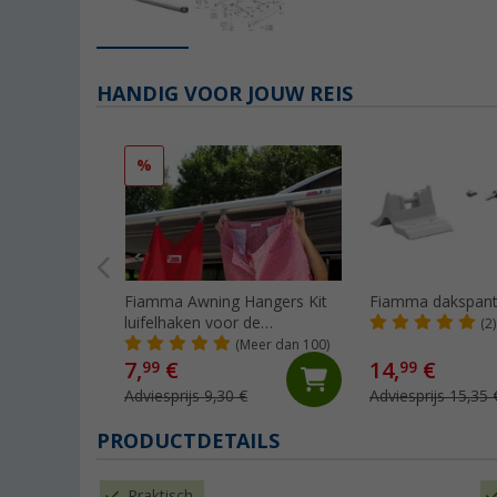
HANDIG VOOR JOUW REIS
%
Fiamma Awning Hangers Kit
Fiamma dakspant
luifelhaken voor de
(2)
peesgeleider
(Meer dan 100)
7,
€
14,
€
99
99
Adviesprijs 9,30 €
Adviesprijs 15,35 
PRODUCTDETAILS
Praktisch