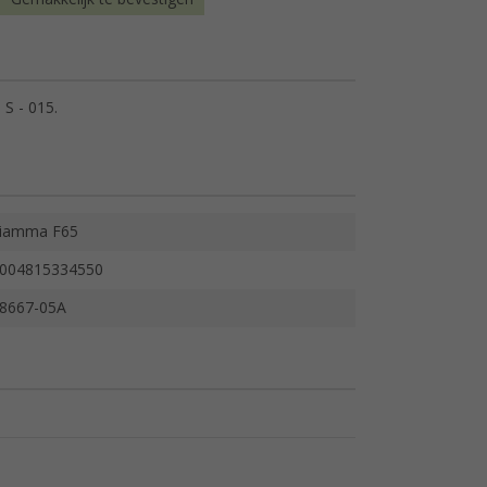
S - 015.
iamma F65
004815334550
8667-05A