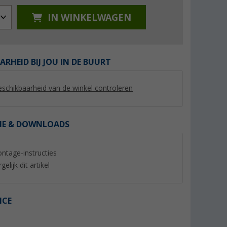
IN WINKELWAGEN
ARHEID BIJ JOU IN DE BUURT
schikbaarheid van de winkel controleren
%
%
IE & DOWNLOADS
ntage-instructies
ing
Thule Rain Blocker G2 luifel-
Berger Vela UV-tent 
ule
zijwand Large
(77)
gelijk dit artikel
montagehoogte 2,45 - 2,64m
(82)
uitval luifel 3m
268,- €
44,
€
99
€
Adviesprijs 314,- €
Adviesprijs 59,99 €
ICE