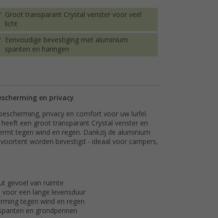
Groot transparant Crystal venster voor veel
licht
Eenvoudige bevestiging met aluminium
spanten en haringen
bescherming en privacy
escherming, privacy en comfort voor uw luifel.
) heeft een groot transparant Crystal venster en
hermt tegen wind en regen. Dankzij de aluminium
e voortent worden bevestigd - ideaal voor campers,
ut gevoel van ruimte
) voor een lange levensduur
erming tegen wind en regen
 spanten en grondpennen