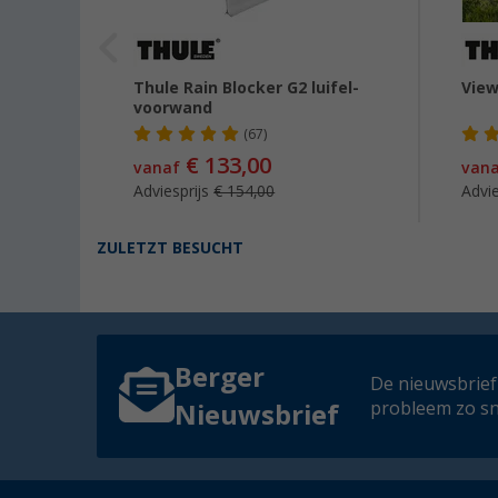
ijwand
Thule Rain Blocker G2 luifel-
View
voorwand
(67)
€ 133,00
vanaf
van
Adviesprijs
€ 154,00
Advie
ZULETZT BESUCHT
Berger
De nieuwsbrief
probleem zo sn
Nieuwsbrief