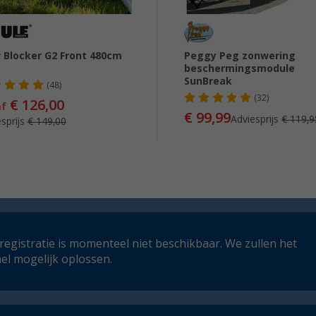
 Blocker G2 Front 480cm
Peggy Peg zonwering
beschermingsmodule
SunBreak
(48)
(32)
€ 126,00
af
€ 99,99
Adviesprijs
€ 119,9
sprijs
€ 149,00
registratie is momenteel niet beschikbaar. We zullen het
el mogelijk oplossen.