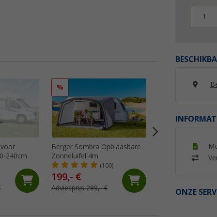
1
BESCHIKBA
Be
%
%
INFORMAT
Mo
 voor
Berger Sombra Opblaasbare
Peggy Peg zonwer
20-240cm
Zonneluifel 4m
beschermingsmod
Ver
SunBreak zwart
(100)
(32)
199,- €
99,
€
99
€
Adviesprijs 289,- €
Adviesprijs 119,95 
ONZE SERV