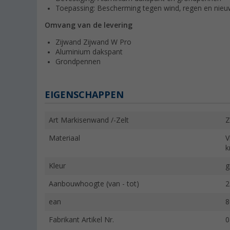
Toepassing: Bescherming tegen wind, regen en nieuw
Omvang van de levering
Zijwand Zijwand W Pro
Aluminium dakspant
Grondpennen
EIGENSCHAPPEN
Art Markisenwand /-Zelt
Z
Materiaal
V
k
Kleur
g
Aanbouwhoogte (van - tot)
2
ean
8
Fabrikant Artikel Nr.
0