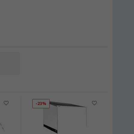
-23%
-11