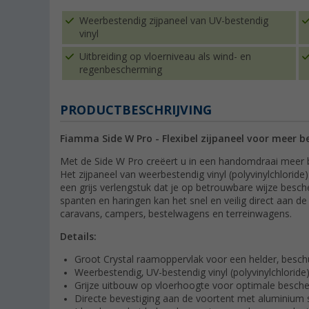
Weerbestendig zijpaneel van UV-bestendig
vinyl
Uitbreiding op vloerniveau als wind- en
regenbescherming
PRODUCTBESCHRIJVING
Fiamma Side W Pro - Flexibel zijpaneel voor meer 
Met de Side W Pro creëert u in een handomdraai meer b
Het zijpaneel van weerbestendig vinyl (polyvinylchloride
een grijs verlengstuk dat je op betrouwbare wijze besc
spanten en haringen kan het snel en veilig direct aan d
caravans, campers, bestelwagens en terreinwagens.
Details:
Groot Crystal raamoppervlak voor een helder, besch
Weerbestendig, UV-bestendig vinyl (polyvinylchloride
Grijze uitbouw op vloerhoogte voor optimale besch
Directe bevestiging aan de voortent met aluminium