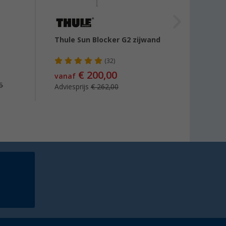
Thule Sun Blocker G2 zijwand
Thule
Priva
(32)
€ 200,00
€ 22
vanaf
5
Adviesprijs
€ 262,00