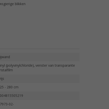
sgierige blikken
ijwand
inyl (polyvinylchloride), venster van transparante
ristalfilm
rijs
25 - 280 cm
004815505219
7973-02-