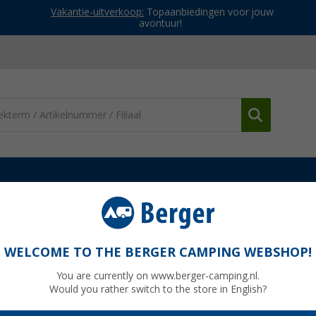
Vakantie-uitverkoop:
Topaanbiedingen voor jouw
avontuur!
l wanden
Fiamma Side W Pro zijpaneel voor luifels Wind- en regen
 voor luifels Wind- en regenbescherming
WELCOME TO THE BERGER CAMPING WEBSHOP!
oogte 225-280 cm
You are currently on www.berger-camping.nl.
Would you rather switch to the store in English?