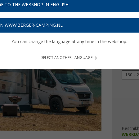
E TO THE WEBSHOP IN ENGLISH
Adviespri
€ 2
ON WWW.BERGER-CAMPING.NL
Prijzen inc
6,90
€ m
You can change the language at any time in the webshop.
Aanbouw
SELECT ANOTHER LANGUAGE
280 - 
180 - 
Beschik
WERKD