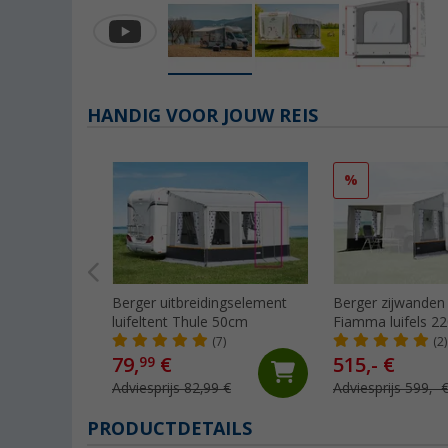
HANDIG VOOR JOUW REIS
%
Berger uitbreidingselement
Berger zijwanden
luifeltent Thule 50cm
Fiamma luifels 2
(7)
(2)
79,
€
515,- €
99
Adviesprijs 82,99 €
Adviesprijs 599,- 
PRODUCTDETAILS