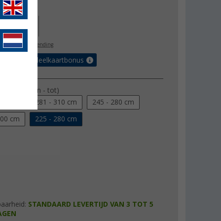
js
€ 252,00
30,00
l. BTW
gratis verzending
et de voordeelkaartbonus
hoogte (van - tot)
330 cm
281 - 310 cm
245 - 280 cm
200 cm
225 - 280 cm
baarheid:
STANDAARD LEVERTIJD VAN 3 TOT 5
AGEN