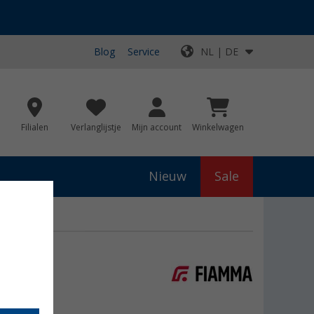
Blog
Service
NL | DE
Filialen
Verlanglijstje
Mijn account
Winkelwagen
Nieuw
Sale
bescherming