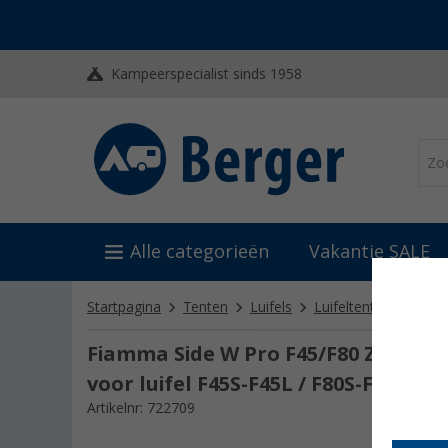
Kampeerspecialist sinds 1958
Alle categorieën
Vakantie SALE
Startpagina
Tenten
Luifels
Luifeltenten & luife
Fiamma Side W Pro F45/F80 Zijwand
voor luifel F45S-F45L / F80S-F80L H
Artikelnr: 722709