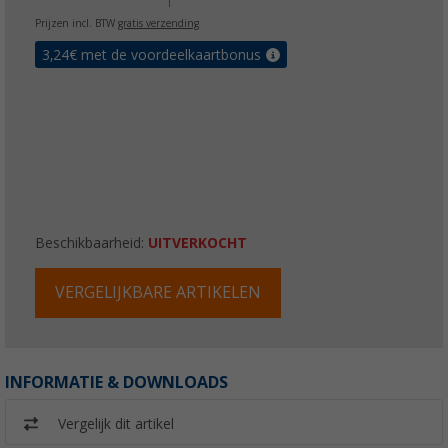
Prijzen incl. BTW
gratis verzending
3,24
€ met de voordeelkaartbonus
Beschikbaarheid:
UITVERKOCHT
VERGELIJKBARE ARTIKELEN
INFORMATIE & DOWNLOADS
Vergelijk dit artikel