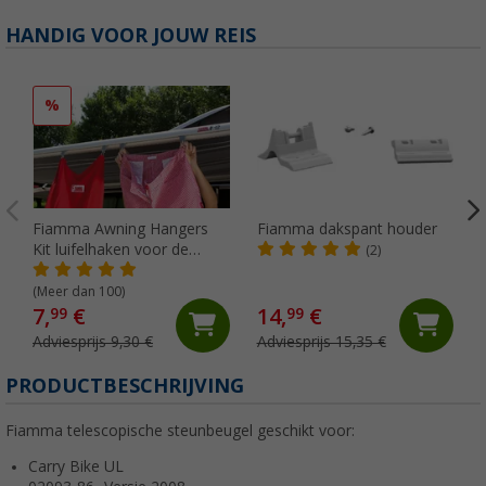
HANDIG VOOR JOUW REIS
%
Fiamma Awning Hangers
Fiamma dakspant houder
Kit luifelhaken voor de
(2)
peesgeleider
(Meer dan 100)
7,
€
14,
€
99
99
Adviesprijs 9,30 €
Adviesprijs 15,35 €
PRODUCTBESCHRIJVING
Fiamma telescopische steunbeugel geschikt voor:
Carry Bike UL