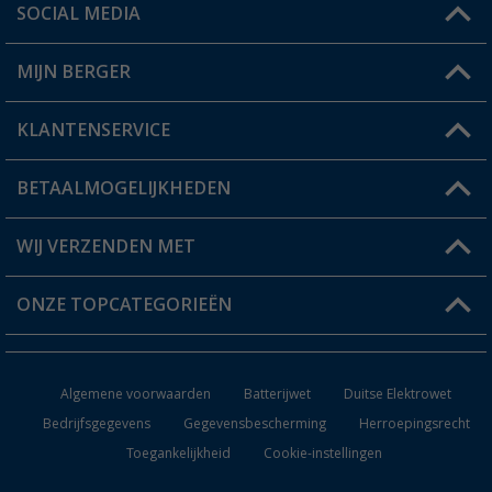
SOCIAL MEDIA
Een vraag?
MIJN BERGER
Winkel vinden
KLANTENSERVICE
Mijn account
Status bestelling
BETAALMOGELIJKHEDEN
FAQ & Contact
Berger voordeelkaart
Verzendinformatie
WIJ VERZENDEN MET
Verlanglijstje
Retourneren
ONZE TOPCATEGORIEËN
Catalogus
Camper en caravan accessoires
Dealer worden
Algemene voorwaarden
Batterijwet
Duitse Elektrowet
Keukenaccessoires
Bedrijfsgegevens
Gegevensbescherming
Herroepingsrecht
Toegankelijkheid
Cookie-instellingen
Campingmeubilair