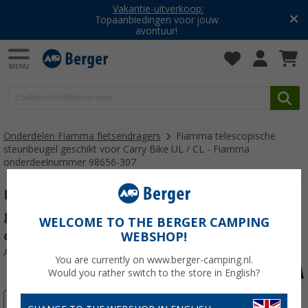
Vakantie-uitverkoop:
Topaanbiedingen voor jouw
avontuur!
Onderdelen Fiamma fietsendragers
Fiamma telescopische
steunbeugel geschikt voor Carry Bike UL / CL - Fiamma
onderdeelnummer 98656-307
Fiamma telescopische steunbeugel
geschikt voor Carry Bike UL / CL - Fiamma
WELCOME TO THE BERGER CAMPING
onderdeelnummer 98656-307
WEBSHOP!
Artikelnr: 195652
You are currently on www.berger-camping.nl.
Would you rather switch to the store in English?
-30%