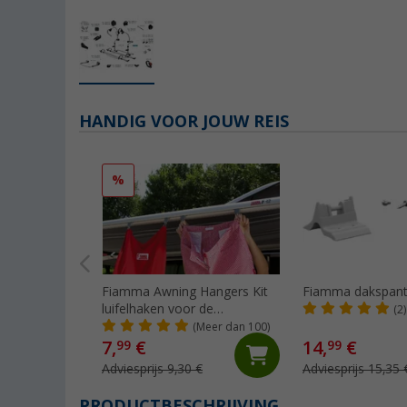
HANDIG VOOR JOUW REIS
%
Fiamma Awning Hangers Kit
Fiamma dakspant
luifelhaken voor de
(2)
peesgeleider
(Meer dan 100)
7,
€
14,
€
99
99
Adviesprijs 9,30 €
Adviesprijs 15,35 
PRODUCTBESCHRIJVING