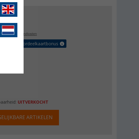
js
€ 50,00
0,99
l. BTW
plus verzendkosten
r tot 5% voordeelkaartbonus
baarheid:
UITVERKOCHT
ELIJKBARE ARTIKELEN