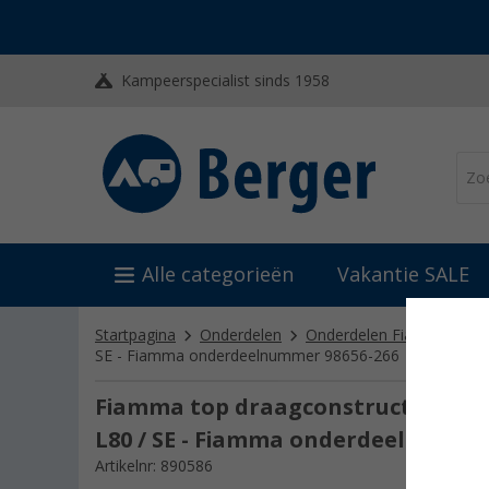
Kampeerspecialist sinds 1958
Alle categorieën
Vakantie SALE
Startpagina
Onderdelen
Onderdelen Fiamma
O
SE - Fiamma onderdeelnummer 98656-266
Fiamma top draagconstructie geschik
L80 / SE - Fiamma onderdeelnumme
Artikelnr: 890586