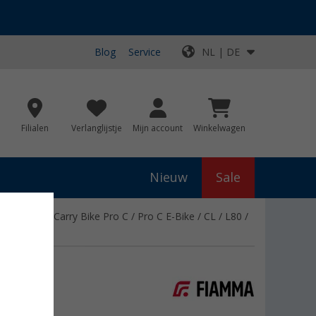
Blog
Service
NL | DE
Filialen
Verlanglijstje
Mijn account
Winkelwagen
Nieuw
Sale
hikt voor Carry Bike Pro C / Pro C E-Bike / CL / L80 /
/