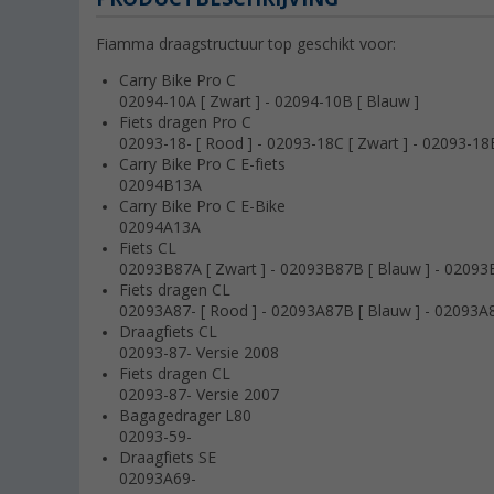
Fiamma draagstructuur top geschikt voor:
Carry Bike Pro C
02094-10A [ Zwart ] - 02094-10B [ Blauw ]
Fiets dragen Pro C
02093-18- [ Rood ] - 02093-18C [ Zwart ] - 02093-18
Carry Bike Pro C E-fiets
02094B13A
Carry Bike Pro C E-Bike
02094A13A
Fiets CL
02093B87A [ Zwart ] - 02093B87B [ Blauw ] - 02093B8
Fiets dragen CL
02093A87- [ Rood ] - 02093A87B [ Blauw ] - 02093A87
Draagfiets CL
02093-87- Versie 2008
Fiets dragen CL
02093-87- Versie 2007
Bagagedrager L80
02093-59-
Draagfiets SE
02093A69-