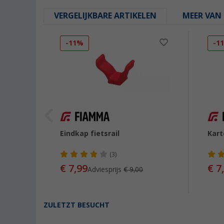
VERGELIJKBARE ARTIKELEN
MEER VAN 
-11%
-1
 2
Eindkap fietsrail
Kart
(3)
€ 7,99
€ 7
Adviesprijs
€ 9,00
ZULETZT BESUCHT