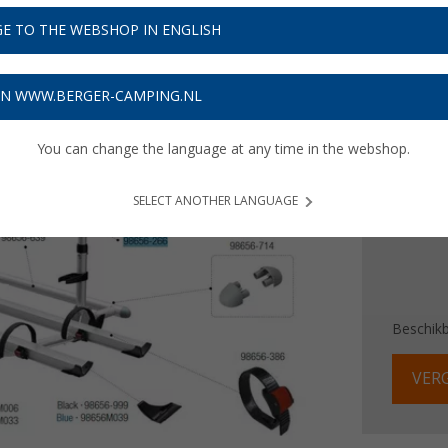
E TO THE WEBSHOP IN ENGLISH
Adviespri
€ 3
ON WWW.BERGER-CAMPING.NL
Prijzen inc
Verzeke
You can change the language at any time in the webshop.
SELECT ANOTHER LANGUAGE
Beschik
VERG