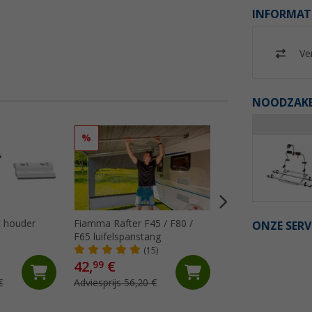
INFORMAT
Ver
NOODZAKEL
%
%
 houder
Fiamma Rafter F45 / F80 /
Fiamma Kit Repair
ONZE SERV
F65 luifelspanstang
luifeldoek
(15)
(18)
42,
€
18,
€
99
99
€
Adviesprijs 56,20 €
Adviesprijs 29,10 €