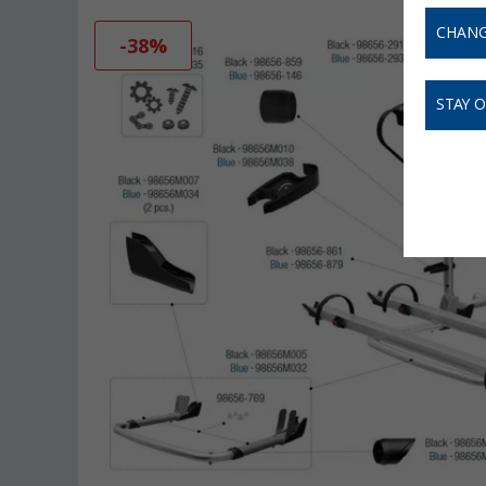
CHANG
-38%
STAY 