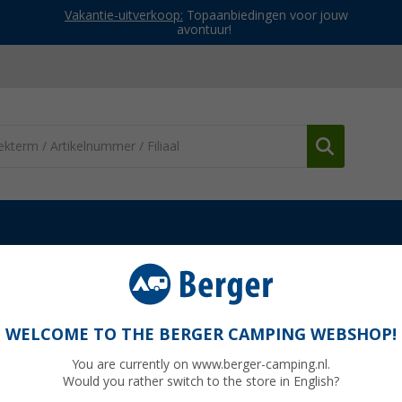
Vakantie-uitverkoop:
Topaanbiedingen voor jouw
avontuur!
nderdelen Fiamma fietsendragers
Fiamma top draagconstructie gesc
t voor Carry Bike Pro C / Pro C E-Bike / CL 
WELCOME TO THE BERGER CAMPING WEBSHOP!
r 98656-266
You are currently on www.berger-camping.nl.
Would you rather switch to the store in English?