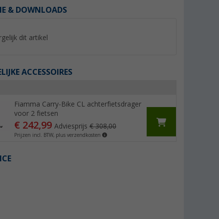
IE & DOWNLOADS
gelijk dit artikel
IJKE ACCESSOIRES
%
%
Fiamma Carry-Bike CL achterfietsdrager
voor 2 fietsen
€ 242,99
Adviesprijs
€ 308,00
Prijzen incl. BTW, plus verzendkosten
 Plus voor
Fiamma luifelhendel
Kartelschroef rood
ICE
standaard
(3)
(4)
44,
€
7,
€
99
99
Adviesprijs 54,80 €
Adviesprijs 9,04 €