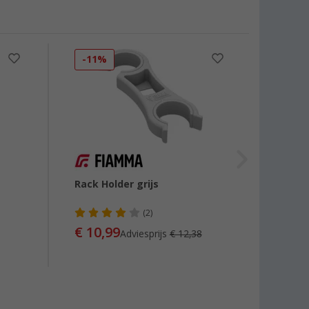
-11%
-18
Rack Holder grijs
Fiam
veili
Holde
(2)
€ 10,99
Adviesprijs
€ 12,38
€ 17