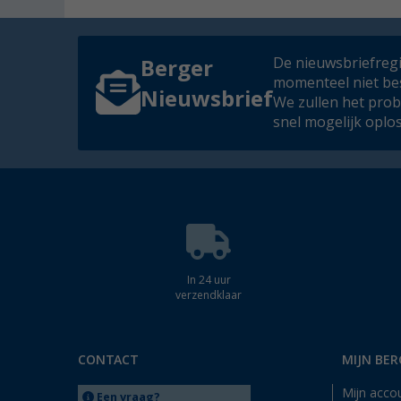
De nieuwsbriefregis
Berger
momenteel niet be
Nieuwsbrief
We zullen het pro
snel mogelijk oplo
In 24 uur
verzendklaar
CONTACT
MIJN BER
Mijn acco
Een vraag?