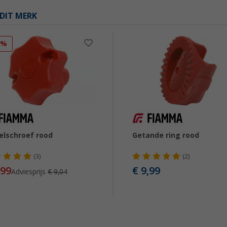
DIT MERK
1%
elschroef rood
Getande ring rood
(3)
(2)
,99
€ 9,99
Adviesprijs
€ 9,04