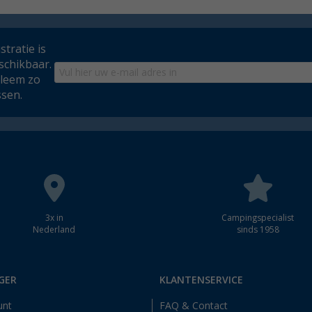
tratie is
schikbaar.
bleem zo
ssen.
3x in
Campingspecialist
Nederland
sinds 1958
GER
KLANTENSERVICE
unt
FAQ & Contact