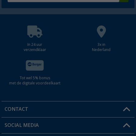
In 24 uur
3x in
verzendklaar
Nederland
Tot wel 5% bonus
met de digitale voordeelkaart
CONTACT
SOCIAL MEDIA
Een vraag?