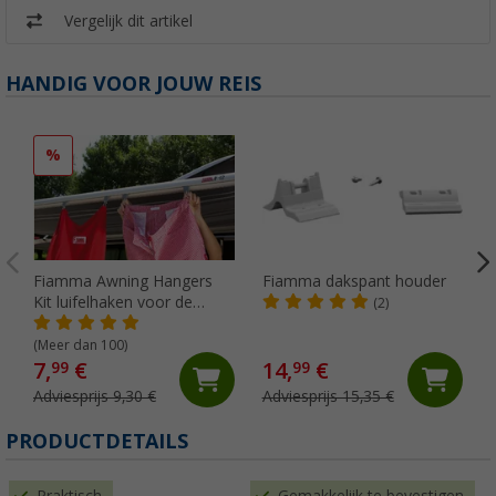
Vergelijk dit artikel
HANDIG VOOR JOUW REIS
%
Fiamma Awning Hangers
Fiamma dakspant houder
Kit luifelhaken voor de
(2)
peesgeleider
(Meer dan 100)
7,
€
14,
€
99
99
Adviesprijs 9,30 €
Adviesprijs 15,35 €
PRODUCTDETAILS