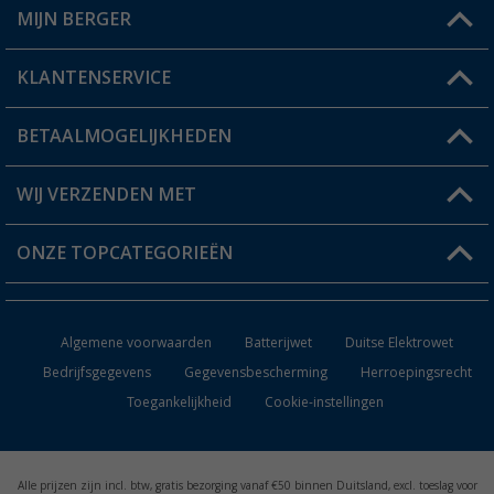
MIJN BERGER
Winkel vinden
KLANTENSERVICE
Mijn account
Status bestelling
BETAALMOGELIJKHEDEN
FAQ & Contact
Berger voordeelkaart
Verzendinformatie
WIJ VERZENDEN MET
Verlanglijstje
Retourneren
ONZE TOPCATEGORIEËN
Catalogus
Camper en caravan accessoires
Dealer worden
Algemene voorwaarden
Batterijwet
Duitse Elektrowet
Keukenaccessoires
Bedrijfsgegevens
Gegevensbescherming
Herroepingsrecht
Toegankelijkheid
Cookie-instellingen
Campingmeubilair
Campingtoiletten
Alle prijzen zijn incl. btw, gratis bezorging vanaf €50 binnen Duitsland, excl. toeslag voor