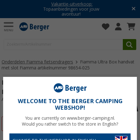
Vakantie-uitverkoop:
Topaanbiedingen voor jouw
avontuur!
Onderdelen Fiamma fietsendragers
Fiamma Ultra Box handvat
met slot Fiamma artikelnummer 98654-025
Fiamma Ultra Box handvat met slot
Fiamma artikelnummer 98654-025
Artikelnr: 695557
WELCOME TO THE BERGER CAMPING
WEBSHOP!
You are currently on www.berger-camping.nl.
-22%
Would you rather switch to the store in English?