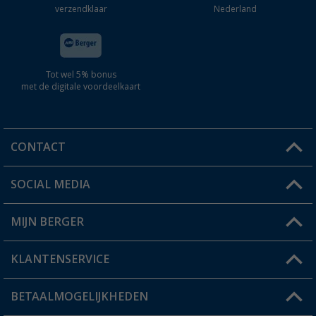
verzendklaar
Nederland
Tot wel 5% bonus
met de digitale voordeelkaart
CONTACT
SOCIAL MEDIA
Een vraag?
MIJN BERGER
Winkel vinden
KLANTENSERVICE
Mijn account
Status bestelling
BETAALMOGELIJKHEDEN
FAQ & Contact