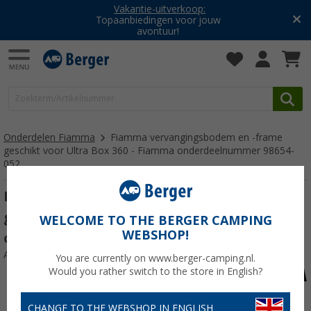
Vakantie-uitverkoop:
Topaanbiedingen voor jouw
avontuur!
Onderdelen Fiamma
Fiamma vervangingsbodem en -frame
geschikt voor Ultra Box 360 - Fiamma onderdeelnummer 98654-
052
Fiamma vervangingsbodem en -frame
geschikt voor Ultra Box 360 - Fiamma
WELCOME TO THE BERGER CAMPING
WEBSHOP!
onderdeelnummer 98654-052
Artikelnr: 100727
You are currently on www.berger-camping.nl.
Would you rather switch to the store in English?
CHANGE TO THE WEBSHOP IN ENGLISH