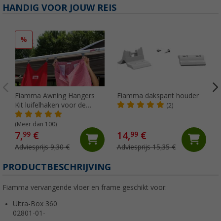
HANDIG VOOR JOUW REIS
%
Fiamma Awning Hangers
Fiamma dakspant houder
Kit luifelhaken voor de
(2)
peesgeleider
(Meer dan 100)
7,
€
14,
€
99
99
Adviesprijs 9,30 €
Adviesprijs 15,35 €
PRODUCTBESCHRIJVING
Fiamma vervangende vloer en frame geschikt voor:
Ultra-Box 360
02801-01-