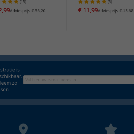
(15)
(5)
2,99
€ 11,99
Adviesprijs
€ 56,20
Adviesprijs
€ 13,68
tratie is
schikbaar.
bleem zo
ssen.