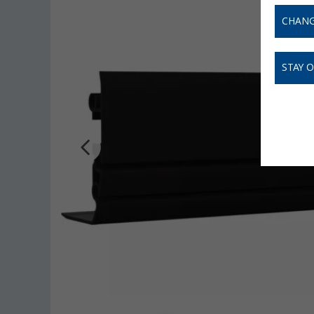
CHANG
STAY 