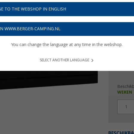
€ 1
E TO THE WEBSHOP IN ENGLISH
Prijzen inc
ON WWW.BERGER-CAMPING.NL
4,38
€ m
You can change the language at any time in the webshop.
SELECT ANOTHER LANGUAGE
Beschik
WEKEN
1
BESCHIKBA