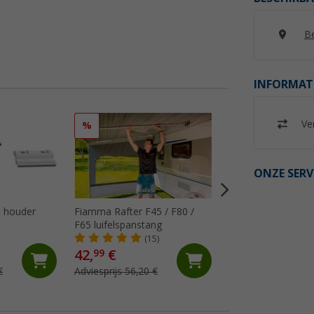
Be
INFORMAT
Ver
%
%
ONZE SERV
 houder
Fiamma Rafter F45 / F80 /
Fiamma Kit Repair
F65 luifelspanstang
luifeldoek
(15)
(18)
42,
€
18,
€
99
99
€
Adviesprijs 56,20 €
Adviesprijs 29,10 €