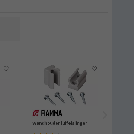
-17
Wandhouder luifelslinger
Fiamma