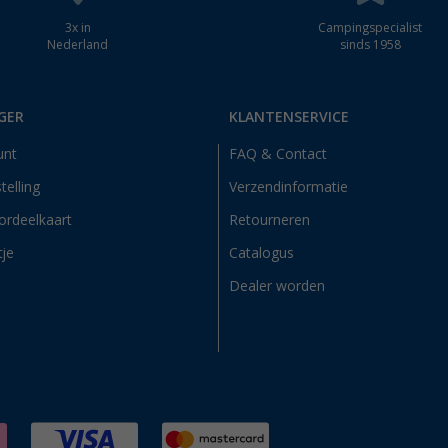
3x in
Campingspecialist
Nederland
sinds 1958
GER
KLANTENSERVICE
unt
FAQ & Contact
telling
Verzendinformatie
ordeelkaart
Retourneren
tje
Catalogus
Dealer worden