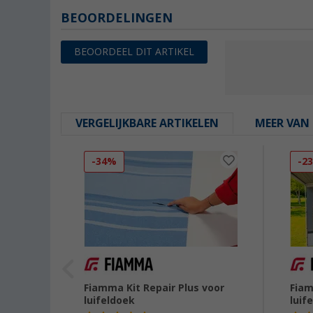
BEOORDELINGEN
BEOORDEEL DIT ARTIKEL
VERGELIJKBARE ARTIKELEN
MEER VAN 
-34%
-2
el
Fiamma Kit Repair Plus voor
Fiam
agen
luifeldoek
luif