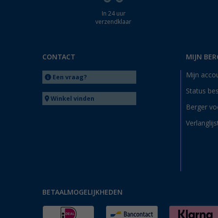
In 24 uur
verzendklaar
CONTACT
MIJN BER
Mijn acco
Een vraag?
Status bes
Winkel vinden
Berger vo
Verlanglijs
BETAALMOGELIJKHEDEN