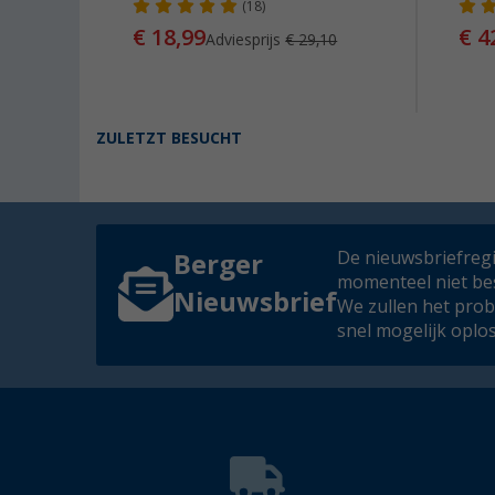
98673-
(18)
€ 18,99
€ 4
Adviesprijs
€ 29,10
ZULETZT BESUCHT
De nieuwsbriefregis
Berger
momenteel niet be
Nieuwsbrief
We zullen het pro
snel mogelijk oplo