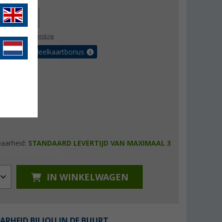
46,00
l. BTW
gratis verzending
et de voordeelkaartbonus
baarheid:
STANDAARD LEVERTIJD VAN MAXIMAAL 3
IN WINKELWAGEN
ARHEID BIJ JOU IN DE BUURT