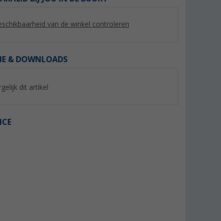
schikbaarheid van de winkel controleren
IE & DOWNLOADS
gelijk dit artikel
%
%
ICE
 Plus voor
Fiamma luifelhendel
Kartelschroef rood
standaard
(3)
(4)
44,
€
7,
€
99
99
Adviesprijs 54,80 €
Adviesprijs 9,04 €