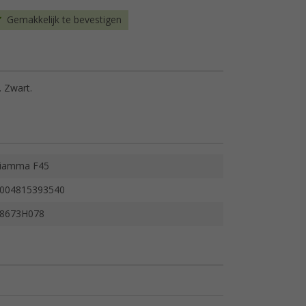
Gemakkelijk te bevestigen
 Zwart.
iamma F45
004815393540
8673H078