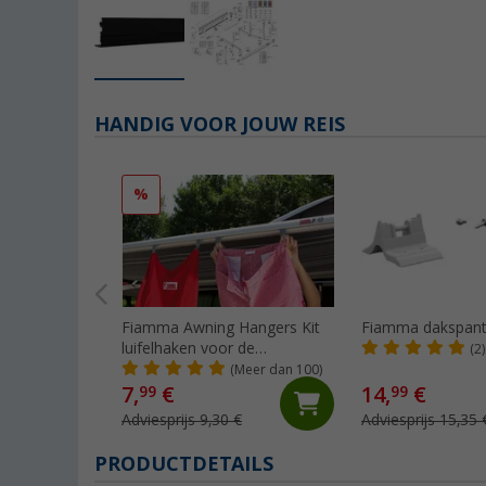
HANDIG VOOR JOUW REIS
%
Fiamma Awning Hangers Kit
Fiamma dakspant
luifelhaken voor de
(2)
peesgeleider
(Meer dan 100)
7,
€
14,
€
99
99
Adviesprijs 9,30 €
Adviesprijs 15,35 
PRODUCTDETAILS