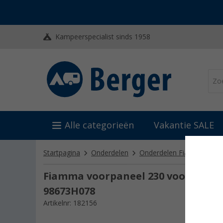
Kampeerspecialist sinds 1958
Alle categorieën
Vakantie SALE
Startpagina
Onderdelen
Onderdelen Fiamma
On
Fiamma voorpaneel 230 voor Fiam
98673H078
Artikelnr: 182156