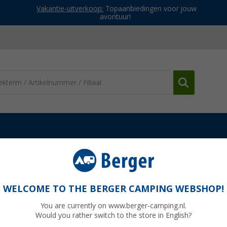
Vakantie-uitverkoop:
Topaanbiedingen voor jouw
avontuur!
derdelen Fiamma luifels
Fiamma voorpaneel 230 voor Fiamma F4
ma F45S diepzwart Fiamma artikelnummer
WELCOME TO THE BERGER CAMPING WEBSHOP!
You are currently on www.berger-camping.nl.
Would you rather switch to the store in English?