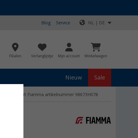
Blog
Service
NL | DE
Filialen
Verlanglijstje
Mijn account
Winkelwagen
Nieuw
Sale
5S diepzwart Fiamma artikelnummer 98673H078