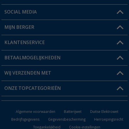
SOCIAL MEDIA
Een vraag?
MIJN BERGER
Winkel vinden
KLANTENSERVICE
Mijn account
Status bestelling
BETAALMOGELIJKHEDEN
FAQ & Contact
Berger voordeelkaart
Verzendinformatie
WIJ VERZENDEN MET
Verlanglijstje
Retourneren
ONZE TOPCATEGORIEËN
Catalogus
Camper en caravan accessoires
Dealer worden
Algemene voorwaarden
Batterijwet
Duitse Elektrowet
Keukenaccessoires
Bedrijfsgegevens
Gegevensbescherming
Herroepingsrecht
Toegankelijkheid
Cookie-instellingen