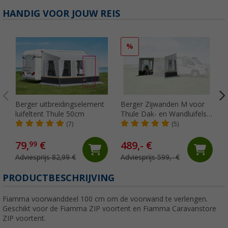
HANDIG VOOR JOUW REIS
%
Berger uitbreidingselement
Berger Zijwanden M voor
luifeltent Thule 50cm
Thule Dak- en Wandluifels
220 - 240 cm
(7)
(5)
79,
€
489,- €
99
Adviesprijs 82,99 €
Adviesprijs 599,- €
PRODUCTBESCHRIJVING
Fiamma voorwanddeel 100 cm om de voorwand te verlengen.
Geschikt voor de Fiamma ZIP voortent en Fiamma Caravanstore
ZIP voortent.