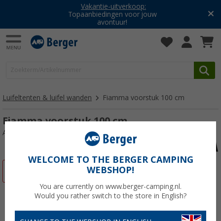
Vakantie-uitverkoop:
Topaanbiedingen voor jouw
avontuur!
Luifeltenten & luifel wanden
Fiamma voorstuk 100 cm
Fiamma voorstuk 100 cm
Artikelnr: 279620
WELCOME TO THE BERGER CAMPING
WEBSHOP!
-33%
You are currently on www.berger-camping.nl.
Would you rather switch to the store in English?