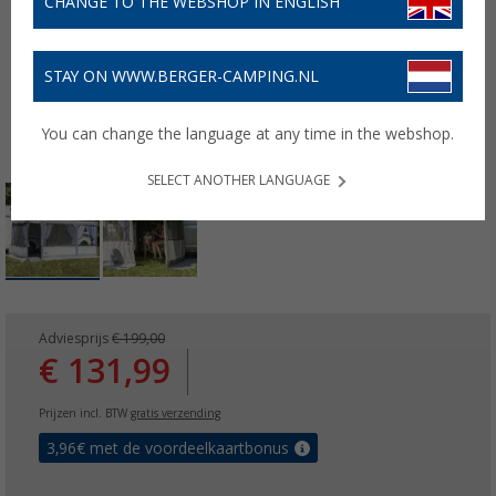
CHANGE TO THE WEBSHOP IN ENGLISH
STAY ON WWW.BERGER-CAMPING.NL
You can change the language at any time in the webshop.
SELECT ANOTHER LANGUAGE
Adviesprijs
€ 199,00
€ 131,99
Prijzen incl. BTW
gratis verzending
3,96
€ met de voordeelkaartbonus