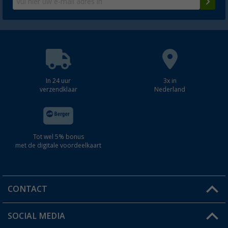
In 24 uur
3x in
verzendklaar
Nederland
Tot wel 5% bonus
met de digitale voordeelkaart
CONTACT
SOCIAL MEDIA
Een vraag?