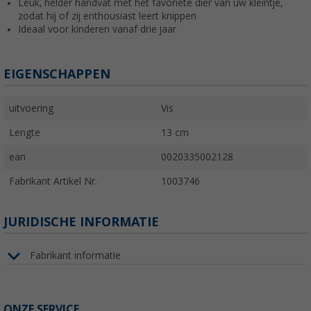
Leuk, helder handvat met het favoriete dier van uw kleintje,
zodat hij of zij enthousiast leert knippen
Ideaal voor kinderen vanaf drie jaar
EIGENSCHAPPEN
uitvoering
Vis
Lengte
13 cm
ean
0020335002128
Fabrikant Artikel Nr.
1003746
JURIDISCHE INFORMATIE
Fabrikant informatie
ONZE SERVICE