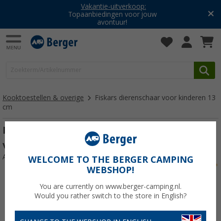
Vakantie-uitverkoop:
Topaanbiedingen voor jouw
avontuur!
Kooktoestellen & overige
Fiskars dierenschaar voor kinderen 13
cm
Fiskars dierenschaar voor kinderen 13 cm
vis
Artikelnr: 642388
WELCOME TO THE BERGER CAMPING
WEBSHOP!
You are currently on www.berger-camping.nl.
Would you rather switch to the store in English?