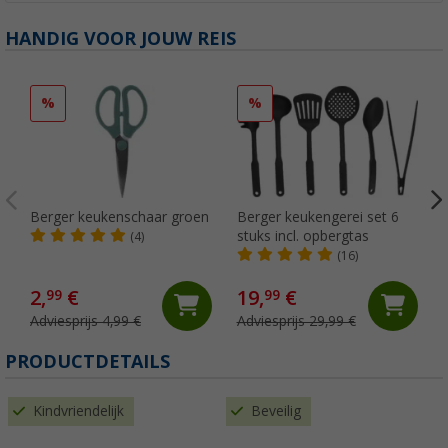
HANDIG VOOR JOUW REIS
%
%
Berger keukenschaar groen
Berger keukengerei set 6
stuks incl. opbergtas
(4)
(16)
2,
€
19,
€
99
99
Adviesprijs 4,99 €
Adviesprijs 29,99 €
PRODUCTDETAILS
Kindvriendelijk
Beveilig