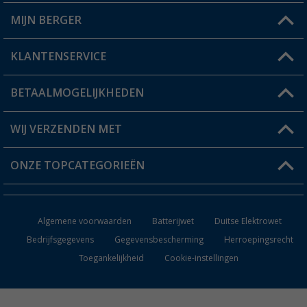
MIJN BERGER
Winkel vinden
KLANTENSERVICE
Mijn account
Status bestelling
BETAALMOGELIJKHEDEN
FAQ & Contact
Berger voordeelkaart
Verzendinformatie
WIJ VERZENDEN MET
Verlanglijstje
Retourneren
ONZE TOPCATEGORIEËN
Catalogus
Camper en caravan accessoires
Dealer worden
Algemene voorwaarden
Batterijwet
Duitse Elektrowet
Keukenaccessoires
Bedrijfsgegevens
Gegevensbescherming
Herroepingsrecht
Toegankelijkheid
Cookie-instellingen
Campingmeubilair
Campingtoiletten