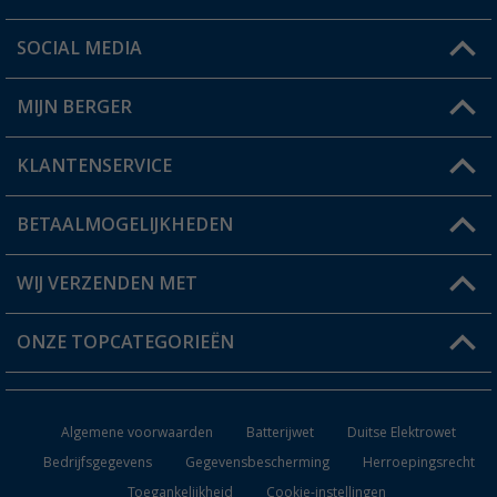
SOCIAL MEDIA
Een vraag?
MIJN BERGER
Winkel vinden
KLANTENSERVICE
Mijn account
Status bestelling
BETAALMOGELIJKHEDEN
FAQ & Contact
Berger voordeelkaart
Verzendinformatie
WIJ VERZENDEN MET
Verlanglijstje
Retourneren
ONZE TOPCATEGORIEËN
Catalogus
Camper en caravan accessoires
Dealer worden
Algemene voorwaarden
Batterijwet
Duitse Elektrowet
Keukenaccessoires
Bedrijfsgegevens
Gegevensbescherming
Herroepingsrecht
Toegankelijkheid
Cookie-instellingen