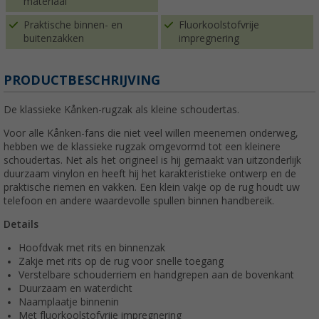
materiaal
Praktische binnen- en
Fluorkoolstofvrije
buitenzakken
impregnering
PRODUCTBESCHRIJVING
De klassieke Kånken-rugzak als kleine schoudertas.
Voor alle Kånken-fans die niet veel willen meenemen onderweg,
hebben we de klassieke rugzak omgevormd tot een kleinere
schoudertas. Net als het origineel is hij gemaakt van uitzonderlijk
duurzaam vinylon en heeft hij het karakteristieke ontwerp en de
praktische riemen en vakken. Een klein vakje op de rug houdt uw
telefoon en andere waardevolle spullen binnen handbereik.
Details
Hoofdvak met rits en binnenzak
Zakje met rits op de rug voor snelle toegang
Verstelbare schouderriem en handgrepen aan de bovenkant
Duurzaam en waterdicht
Naamplaatje binnenin
Met fluorkoolstofvrije impregnering