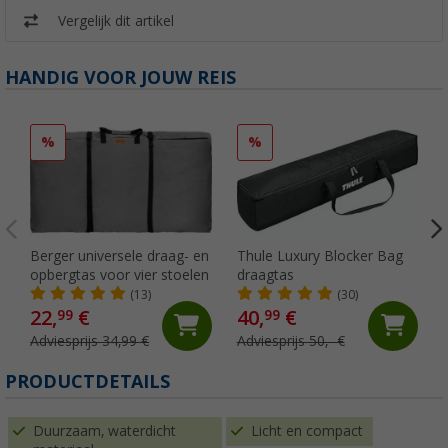
Vergelijk dit artikel
HANDIG VOOR JOUW REIS
%
%
Berger universele draag- en
Thule Luxury Blocker Bag
opbergtas voor vier stoelen
draagtas
(13)
(30)
22,
€
40,
€
99
99
Adviesprijs 34,99 €
Adviesprijs 50,- €
PRODUCTDETAILS
Duurzaam, waterdicht
Licht en compact