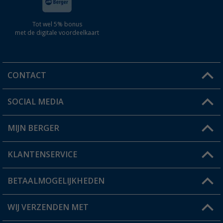
Tot wel 5% bonus
met de digitale voordeelkaart
CONTACT
SOCIAL MEDIA
Een vraag?
MIJN BERGER
Winkel vinden
KLANTENSERVICE
Mijn account
Status bestelling
BETAALMOGELIJKHEDEN
FAQ & Contact
Berger voordeelkaart
Verzendinformatie
WIJ VERZENDEN MET
Verlanglijstje