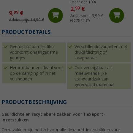
(Meer dan 100)
2,
€
99
9,
€
99
Adviesprijs 3,99 €
Adviesprijs 14,99 €
(€ 0,75 / 1 ST)
(
PRODUCTDETAILS
Geurdichte barrièrefilm
Verschillende varianten met
voorkomt onaangename
drukafdichting of
geurtjes
lasapparaat
Herbruikbaar en ideaal voor
Ook verkrijgbaar als
op de camping of in het
milieuvriendelijke
huishouden
standaardzak van
gerecycled materiaal
PRODUCTBESCHRIJVING
Geurdichte en recyclebare zakken voor flexaport-
inzetstukken
Onze zakken zijn perfect voor alle flexaport-inzetstukken voor