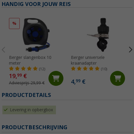
HANDIG VOOR JOUW REIS
%
Berger slangenbox 10
Berger universele
meter
kraanadapter
(12)
(10)
19,
€
99
4,
€
99
Adviesprijs 29,99 €
PRODUCTDETAILS
Levering in opbergbox
PRODUCTBESCHRIJVING