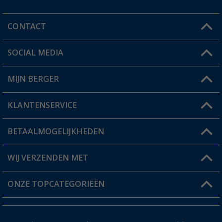
CONTACT
SOCIAL MEDIA
Een vraag?
MIJN BERGER
Winkel vinden
KLANTENSERVICE
Mijn account
Status bestelling
BETAALMOGELIJKHEDEN
FAQ & Contact
Berger voordeelkaart
Verzendinformatie
WIJ VERZENDEN MET
Verlanglijstje
Retourneren
ONZE TOPCATEGORIEËN
Catalogus
Camper en caravan accessoires
Dealer worden