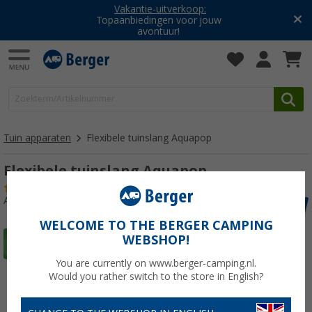
Vakantie-uitverkoop:
Topaanbiedingen voor jouw
avontuur!
Tuin apparaten
Flexibele tuinslang Aquapop
Flexibele tuinslang Aquapop
(3)
Artikelnr: 271500
WELCOME TO THE BERGER CAMPING
WEBSHOP!
You are currently on www.berger-camping.nl.
Would you rather switch to the store in English?