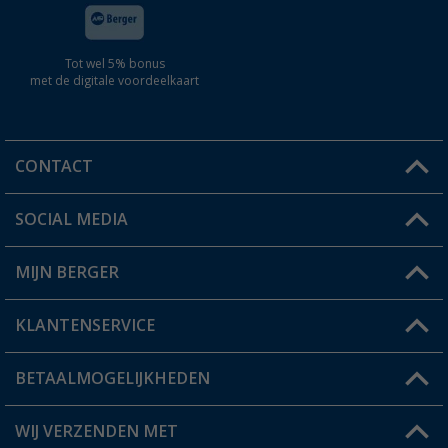
Tot wel 5% bonus
met de digitale voordeelkaart
CONTACT
SOCIAL MEDIA
Een vraag?
MIJN BERGER
Winkel vinden
KLANTENSERVICE
Mijn account
Status bestelling
BETAALMOGELIJKHEDEN
FAQ & Contact
Berger voordeelkaart
Verzendinformatie
WIJ VERZENDEN MET