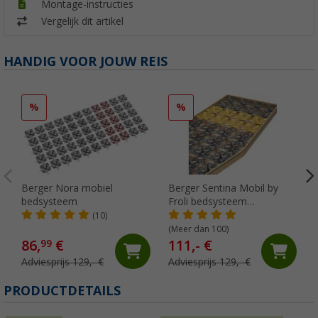
Montage-instructies
Vergelijk dit artikel
HANDIG VOOR JOUW REIS
%
%
Berger Nora mobiel
Berger Sentina Mobil by
bedsysteem
Froli bedsysteem
basispakket
(10)
(Meer dan 100)
86,
€
111,- €
99
Adviesprijs 129,- €
Adviesprijs 129,- €
PRODUCTDETAILS