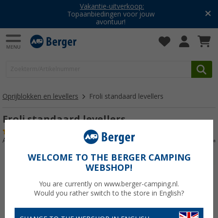
Vakantie-uitverkoop:
Topaanbiedingen voor jouw
avontuur!
Oprijblokken en levellers
Froli standaard levellers
Froli standaard levellers
(1)
Artikelnr: 290238
WELCOME TO THE BERGER CAMPING
WEBSHOP!
You are currently on www.berger-camping.nl.
Would you rather switch to the store in English?