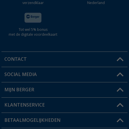
verzendklaar
Nederland
Tot wel 5% bonus
met de digitale voordeelkaart
CONTACT
SOCIAL MEDIA
Een vraag?
MIJN BERGER
Winkel vinden
KLANTENSERVICE
Mijn account
Status bestelling
BETAALMOGELIJKHEDEN
FAQ & Contact