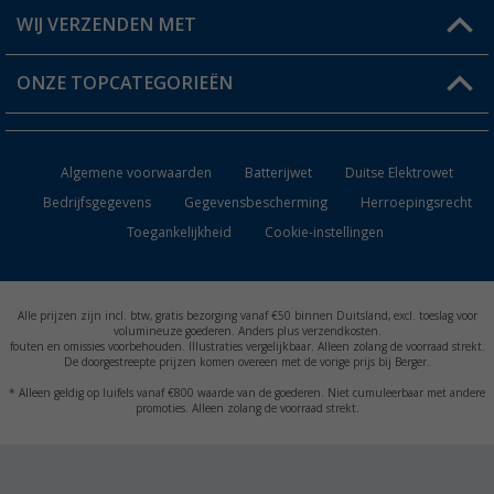
Berger voordeelkaart
Verzendinformatie
WIJ VERZENDEN MET
Verlanglijstje
Retourneren
ONZE TOPCATEGORIEËN
Catalogus
Camper en caravan accessoires
Dealer worden
Algemene voorwaarden
Batterijwet
Duitse Elektrowet
Keukenaccessoires
Bedrijfsgegevens
Gegevensbescherming
Herroepingsrecht
Toegankelijkheid
Cookie-instellingen
Campingmeubilair
Campingtoiletten
Alle prijzen zijn incl. btw, gratis bezorging vanaf €50 binnen Duitsland, excl. toeslag voor
Inbouwkachels
volumineuze goederen. Anders plus verzendkosten.
fouten en omissies voorbehouden. Illustraties vergelijkbaar. Alleen zolang de voorraad strekt.
De doorgestreepte prijzen komen overeen met de vorige prijs bij Berger.
Accu's
* Alleen geldig op luifels vanaf €800 waarde van de goederen. Niet cumuleerbaar met andere
promoties. Alleen zolang de voorraad strekt.