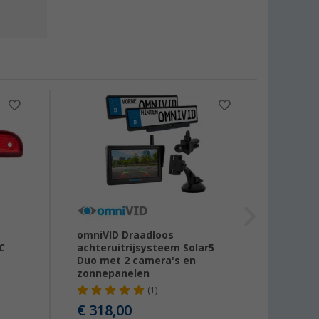
-17
omniVID Draadloos
Carat
C
achteruitrijsysteem Solar5
Dubbe
Duo met 2 camera's en
remli
zonnepanelen
zilver
(1)
€ 318,00
€ 27