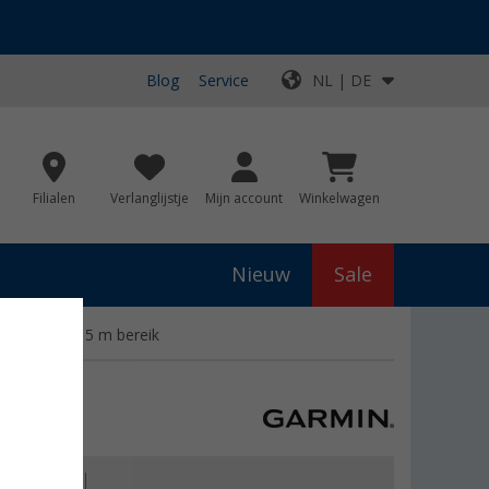
Blog
Service
NL | DE
Filialen
Verlanglijstje
Mijn account
Winkelwagen
Nieuw
Sale
 draadloos 15 m bereik