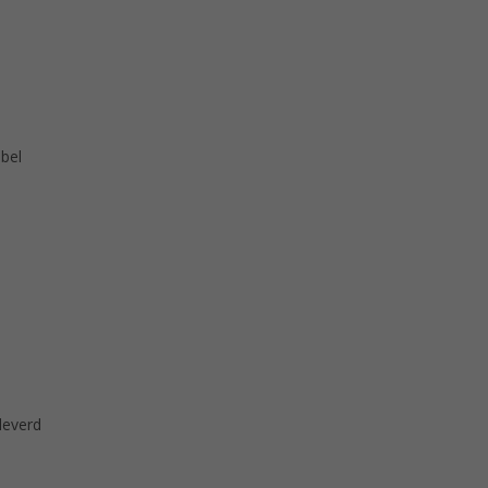
abel
everd