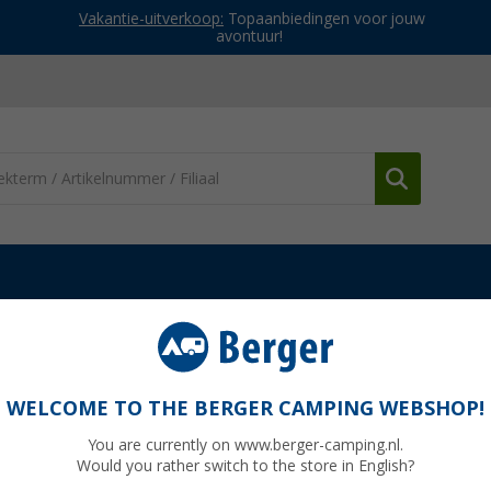
Vakantie-uitverkoop:
Topaanbiedingen voor jouw
avontuur!
mera's
Achteruitrijsystemen
Garmin BC50 Achteruitrijcamera HD
D draadloos 15 m bereik
WELCOME TO THE BERGER CAMPING WEBSHOP!
You are currently on www.berger-camping.nl.
Would you rather switch to the store in English?