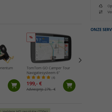
Op
Ver
ONZE SERV
%
%
rientum
TomTom GO Camper Tour
Falcon Magnetic 
Navigatiesysteem 6”
Camerasysteem 7 
monitor en 50 m b
(4)
(7)
199,- €
399,- €
Adviesprijs 279,- €
Adviesprijs 449,- €
Heldere HD-resolutie (720p)