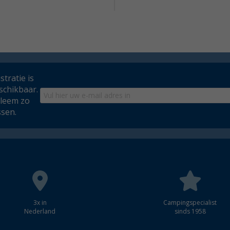
tratie is
schikbaar.
bleem zo
ssen.
3x in
Campingspecialist
Nederland
sinds 1958