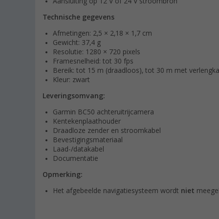
Aansluiting op 12 V of 24 V stroombron
Technische gegevens
Afmetingen: 2,5 × 2,18 × 1,7 cm
Gewicht: 37,4 g
Resolutie: 1280 × 720 pixels
Framesnelheid: tot 30 fps
Bereik: tot 15 m (draadloos), tot 30 m met verlengk
Kleur: zwart
Leveringsomvang:
Garmin BC50 achteruitrijcamera
Kentekenplaathouder
Draadloze zender en stroomkabel
Bevestigingsmateriaal
Laad-/datakabel
Documentatie
Opmerking:
Het afgebeelde navigatiesysteem wordt
niet
meegel