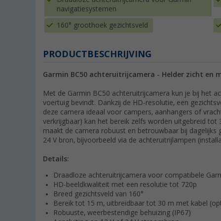
navigatiesystemen
160° groothoek gezichtsveld
PRODUCTBESCHRIJVING
Garmin BC50 achteruitrijcamera - Helder zicht en m
Met de Garmin BC50 achteruitrijcamera kun je bij het acht
voertuig bevindt. Dankzij de HD-resolutie, een gezichts
deze camera ideaal voor campers, aanhangers of vrach
verkrijgbaar) kan het bereik zelfs worden uitgebreid t
maakt de camera robuust en betrouwbaar bij dagelijks 
24 V bron, bijvoorbeeld via de achteruitrijlampen (insta
Details:
Draadloze achteruitrijcamera voor compatibele Gar
HD-beeldkwaliteit met een resolutie tot 720p
Breed gezichtsveld van 160°
Bereik tot 15 m, uitbreidbaar tot 30 m met kabel (op
Robuuste, weerbestendige behuizing (IP67)