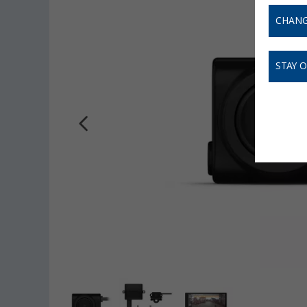
CHANG
STAY 