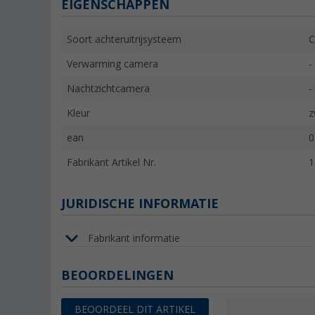
EIGENSCHAPPEN
Soort achteruitrijsysteem
C
Verwarming camera
-
Nachtzichtcamera
-
Kleur
z
ean
0
Fabrikant Artikel Nr.
1
JURIDISCHE INFORMATIE
Fabrikant informatie
BEOORDELINGEN
BEOORDEEL DIT ARTIKEL