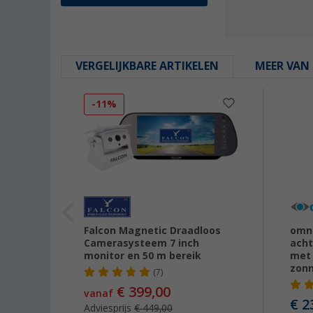
VERGELIJKBARE ARTIKELEN
MEER VAN 
-11%
i
Falcon Magnetic Draadloos
omni
Camerasysteem 7 inch
acht
monitor en 50 m bereik
met 
zon
(7)
59,00
€ 399,00
vanaf
€ 2
Adviesprijs
€ 449,00