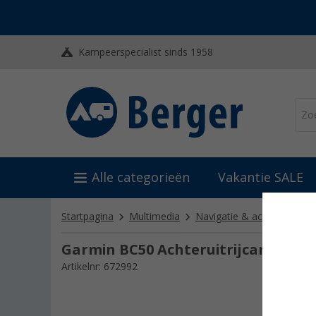
Kampeerspecialist sinds 1958
Alle categorieën
Vakantie SALE
Startpagina
Multimedia
Navigatie & achteruitrijca
Garmin BC50 Achteruitrijcamera H
Artikelnr: 672992