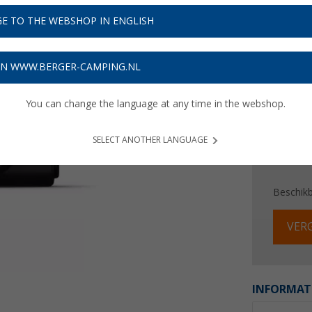
€ 2
E TO THE WEBSHOP IN ENGLISH
Prijzen inc
6,90
€ m
ON WWW.BERGER-CAMPING.NL
You can change the language at any time in the webshop.
SELECT ANOTHER LANGUAGE
Beschik
VERG
INFORMAT