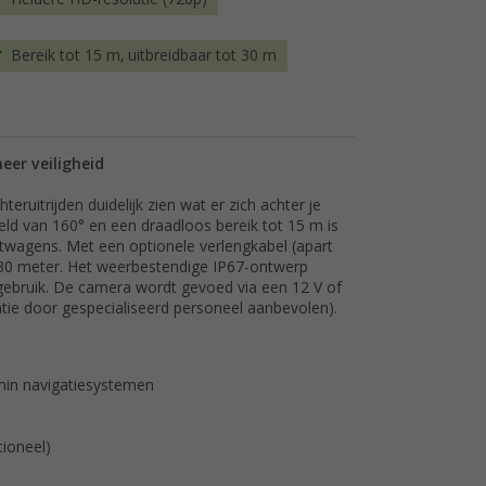
Bereik tot 15 m, uitbreidbaar tot 30 m
eer veiligheid
eruitrijden duidelijk zien wat er zich achter je
veld van 160° en een draadloos bereik tot 15 m is
twagens. Met een optionele verlengkabel (apart
ot 30 meter. Het weerbestendige IP67-ontwerp
gebruik. De camera wordt gevoed via een 12 V of
llatie door gespecialiseerd personeel aanbevolen).
min navigatiesystemen
tioneel)