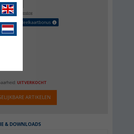
30,00
l. BTW
gratis verzending
et de voordeelkaartbonus
baarheid:
UITVERKOCHT
ELIJKBARE ARTIKELEN
IE & DOWNLOADS