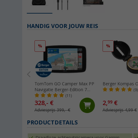
HANDIG VOOR JOUW REIS
%
%
TomTom GO Camper Max PP
Berger Kompas O
Navigatie Berger-Edition 7
(9)
inch
(11)
328,- €
2,
€
99
Adviesprijs 399,- €
Adviesprijs 4,99 €
PRODUCTDETAILS
Draadloze achteruitrijcamera voor Garmin