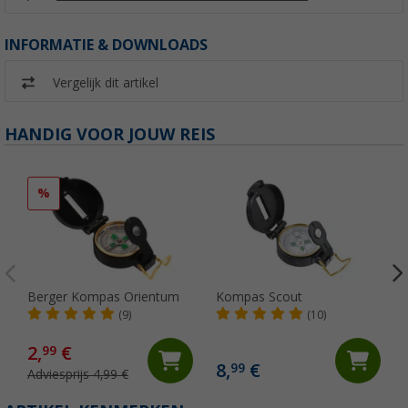
INFORMATIE & DOWNLOADS
Vergelijk dit artikel
HANDIG VOOR JOUW REIS
%
Berger Kompas Orientum
Kompas Scout
(9)
(10)
2,
€
99
8,
€
99
Adviesprijs 4,99 €