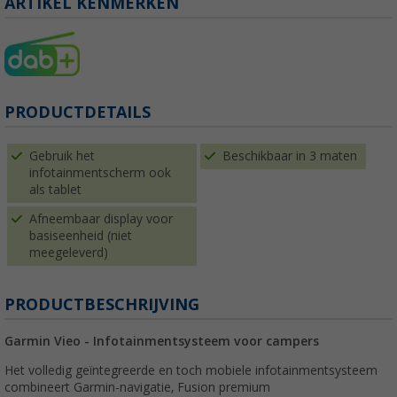
ARTIKEL KENMERKEN
PRODUCTDETAILS
Gebruik het
Beschikbaar in 3 maten
infotainmentscherm ook
als tablet
Afneembaar display voor
basiseenheid (niet
meegeleverd)
PRODUCTBESCHRIJVING
Garmin Vieo - Infotainmentsysteem voor campers
Het volledig geïntegreerde en toch mobiele infotainmentsysteem
combineert Garmin-navigatie, Fusion premium