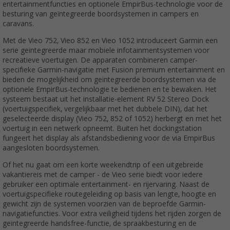
entertainmentfuncties en optionele EmpirBus-technologie voor de
besturing van geïntegreerde boordsystemen in campers en
caravans.
Met de Vieo 752, Vieo 852 en Vieo 1052 introduceert Garmin een
serie geïntegreerde maar mobiele infotainmentsystemen voor
recreatieve voertuigen. De apparaten combineren camper-
specifieke Garmin-navigatie met Fusion premium entertainment en
bieden de mogelijkheid om geïntegreerde boordsystemen via de
optionele EmpirBus-technologie te bedienen en te bewaken. Het
systeem bestaat uit het installatie-element RV 52 Stereo Dock
(voertuigspecifiek, vergelijkbaar met het dubbele DIN), dat het
geselecteerde display (Vieo 752, 852 of 1052) herbergt en met het
voertuig in een netwerk opneemt. Buiten het dockingstation
fungeert het display als afstandsbediening voor de via EmpirBus
aangesloten boordsystemen.
Of het nu gaat om een korte weekendtrip of een uitgebreide
vakantiereis met de camper - de Vieo serie biedt voor iedere
gebruiker een optimale entertainment- en rijervaring. Naast de
voertuigspecifieke routegeleiding op basis van lengte, hoogte en
gewicht zijn de systemen voorzien van de beproefde Garmin-
navigatiefuncties. Voor extra veiligheid tijdens het rijden zorgen de
geïntegreerde handsfree-functie, de spraakbesturing en de