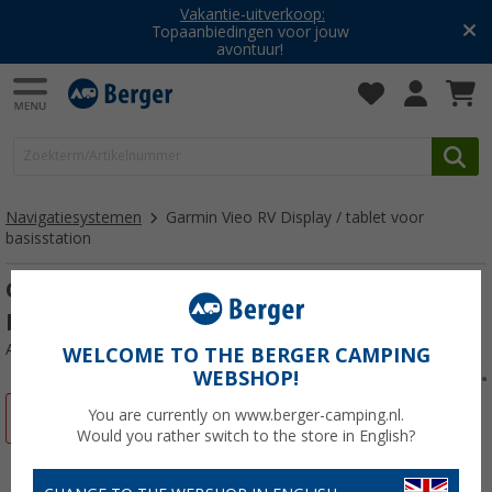
Vakantie-uitverkoop:
Topaanbiedingen voor jouw
avontuur!
Navigatiesystemen
Garmin Vieo RV Display / tablet voor
basisstation
Garmin Vieo RV 752 Display / tablet voor
basisstation 7
Artikelnr: 336630
WELCOME TO THE BERGER CAMPING
WEBSHOP!
You are currently on www.berger-camping.nl.
-19%
Would you rather switch to the store in English?