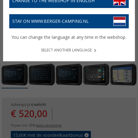
CHANGE TO THE WEBSHOP IN ENGLISH
STAY ON WWW.BERGER-CAMPING.NL
You can change the language at any time in the webshop.
SELECT ANOTHER LANGUAGE
Adviesprijs
€ 649,99
€ 520,00
Prijzen incl. BTW
gratis verzending
15,60
€ met de voordeelkaartbonus