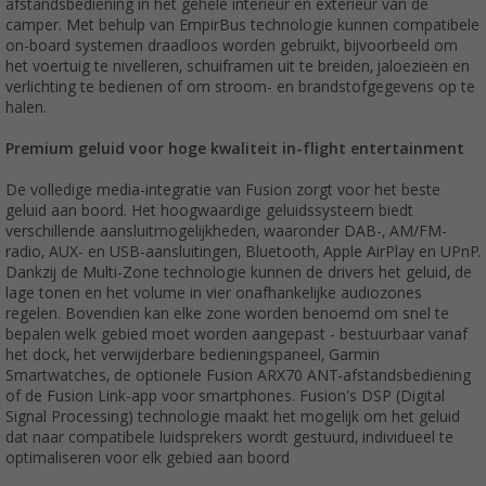
afstandsbediening in het gehele interieur en exterieur van de
camper. Met behulp van EmpirBus technologie kunnen compatibele
on-board systemen draadloos worden gebruikt, bijvoorbeeld om
het voertuig te nivelleren, schuiframen uit te breiden, jaloezieën en
verlichting te bedienen of om stroom- en brandstofgegevens op te
halen.
Premium geluid voor hoge kwaliteit in-flight entertainment
De volledige media-integratie van Fusion zorgt voor het beste
geluid aan boord. Het hoogwaardige geluidssysteem biedt
verschillende aansluitmogelijkheden, waaronder DAB-, AM/FM-
radio, AUX- en USB-aansluitingen, Bluetooth, Apple AirPlay en UPnP.
Dankzij de Multi-Zone technologie kunnen de drivers het geluid, de
lage tonen en het volume in vier onafhankelijke audiozones
regelen. Bovendien kan elke zone worden benoemd om snel te
bepalen welk gebied moet worden aangepast - bestuurbaar vanaf
het dock, het verwijderbare bedieningspaneel, Garmin
Smartwatches, de optionele Fusion ARX70 ANT-afstandsbediening
of de Fusion Link-app voor smartphones. Fusion's DSP (Digital
Signal Processing) technologie maakt het mogelijk om het geluid
dat naar compatibele luidsprekers wordt gestuurd, individueel te
optimaliseren voor elk gebied aan boord