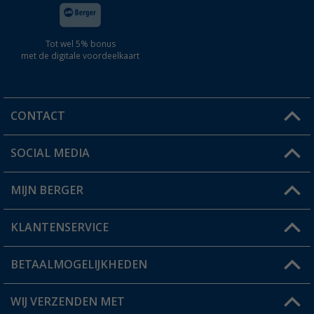
Tot wel 5% bonus
met de digitale voordeelkaart
CONTACT
SOCIAL MEDIA
Een vraag?
MIJN BERGER
Winkel vinden
KLANTENSERVICE
Mijn account
Status bestelling
BETAALMOGELIJKHEDEN
FAQ & Contact
Berger voordeelkaart
Verzendinformatie
WIJ VERZENDEN MET