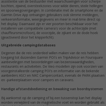
assistentie van de bestuurder met waarschuwingen voor scherpe
bochten, zijwind, oversteekzones voor wilde dieren, steile hellingen
en spoorwegovergangen. In combinatie met de smartphone en de
Garmin Drive App ontvangen gebruikers ook slimme meldingen,
verkeersinformatie, weergegevens en meer in real-time direct op
het display. Daarnaast zijn er vier poorten beschikbaar voor het
installeren van compatibele camera's voor de achterzijde (met
chauffeursmicrofoon), de voorzijde, de zijkant en de dode hoek
(geactiveerd door het knipperlicht).
Uitgebreide campingdatabases
Degenen die de reis onderdeel willen maken van de reis hebben
toegang tot duizenden Garmin POI's en TripAdvisor en Foursquare
aanbevelingen met beoordelingen van bezienswaardigheden,
restaurants en activiteiten. De Vieo modellen zijn ook voorzien van
voorgeïnstalleerde camping POI's en informatie van de bekende
aanbieders ASCI en NKC Campercontact, evenals de PARK-plaatsen
en -parkeerplaatsen voor campers en caravans.
Handige afstandsbediening en bewaking van boordsystemen
Bij aankomst op de camping of bij een tussenstop kan het display
worden verwijderd van de magnetische voet en worden gebruikt als