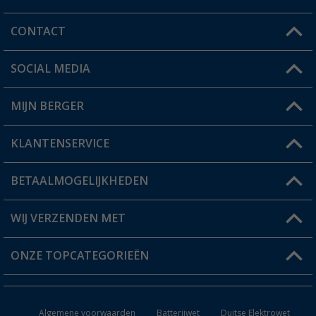
CONTACT
SOCIAL MEDIA
Een vraag?
MIJN BERGER
Winkel vinden
KLANTENSERVICE
Mijn account
Status bestelling
BETAALMOGELIJKHEDEN
FAQ & Contact
Berger voordeelkaart
Verzendinformatie
WIJ VERZENDEN MET
Verlanglijstje
Retourneren
ONZE TOPCATEGORIEËN
Catalogus
Camper en caravan accessoires
Dealer worden
Algemene voorwaarden
Batterijwet
Duitse Elektrowet