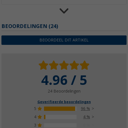
GOK Caramatic SafeDrive RVS10/8 SV
BEOORDELINGEN
(24)
(16)
€ 134,-
BEOORDEEL DIT ARTIKEL
vanaf
Adviesprijs
€ 179,90
4.96 / 5
Flessenhouder
(35)
€ 24,99
24 Beoordelingen
vanaf
Geverifieerde beoordelingen
5
96 %
4
4 %
3
0 %
Gasflesafdekkap