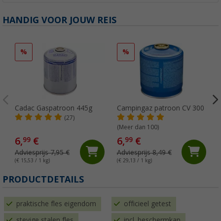
HANDIG VOOR JOUW REIS
%
%
Cadac Gaspatroon 445g
Campingaz patroon CV 300
(27)
(Meer dan 100)
6,
€
6,
€
99
99
Adviesprijs 7,95 €
Adviesprijs 8,49 €
(€ 15,53 / 1 kg)
(€ 29,13 / 1 kg)
(
PRODUCTDETAILS
praktische fles eigendom
officieel getest
stevige stalen fles
incl. beschermkap