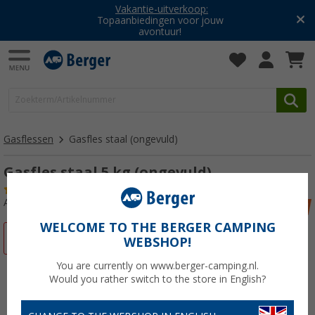
Vakantie-uitverkoop:
Topaanbiedingen voor jouw
avontuur!
Gasflessen
Gasfles staal (ongevuld)
Gasfles staal 5 kg (ongevuld)
(24)
Artikelnr: 432550
WELCOME TO THE BERGER CAMPING
-30%
WEBSHOP!
You are currently on www.berger-camping.nl.
Would you rather switch to the store in English?