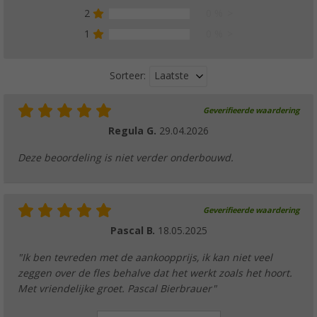
(62)
2
0 %
€ 6,99
1
0 %
Laatste
Sorteer:
Geverifieerde waardering
Gasflessenhouder van kunststof
Regula G.
29.04.2026
(25)
€ 38,99
Deze beoordeling is niet verder onderbouwd.
€ 40,99
Geverifieerde waardering
Pascal B.
18.05.2025
Gasinhoudmeter Level Check
"Ik ben tevreden met de aankoopprijs, ik kan niet veel
(
Over
100)
zeggen over de fles behalve dat het werkt zoals het hoort.
€ 77,99
Adviesprijs
€ 84,99
Met vriendelijke groet. Pascal Bierbrauer"