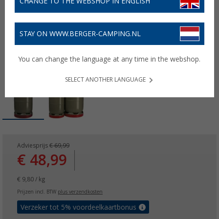
CHANGE TO THE WEBSHOP IN ENGLISH
STAY ON WWW.BERGER-CAMPING.NL
You can change the language at any time in the webshop.
SELECT ANOTHER LANGUAGE
Adviesprijs
€ 69,99
€ 48,99
€ 9,80 / kg
Prijzen incl. BTW
plus verzendkosten
Verzeker tot 5% voordeelkaartbonus