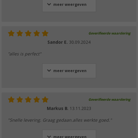
meer weergeven
GOK Caramatic SafeDrive Plus RVS10/8 SV
(6)
Geverifieerde waardering
€ 262,-
vanaf
Adviesprijs
€ 390,50
Sandor E.
30.09.2024
"alles is perfect"
meer weergeven
GOK transportslot voor gasfles tot 11 kg
(2)
€ 29,99
vanaf
Adviesprijs
€ 84,90
Geverifieerde waardering
Markus B.
13.11.2023
"Snelle levering. Graag gedaan.alles werkte goed."
meer weergeven