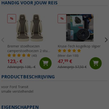
HANDIG VOOR JOUW REIS
%
%
Bremer stoelhoezen
Kruse-Tech kogelkop slijper
camperstoelhoezen 2 stuks
voor Ducato / Jumper /
(40)
(Meer dan 100)
Boxer beige/bruin
123,- €
47,
€
99
Adviesprijs 138,- €
Adviesprijs 57,50 €
PRODUCTBESCHRIJVING
voor Ford Transit
smalle verstelhendel
EIGENSCHAPPEN