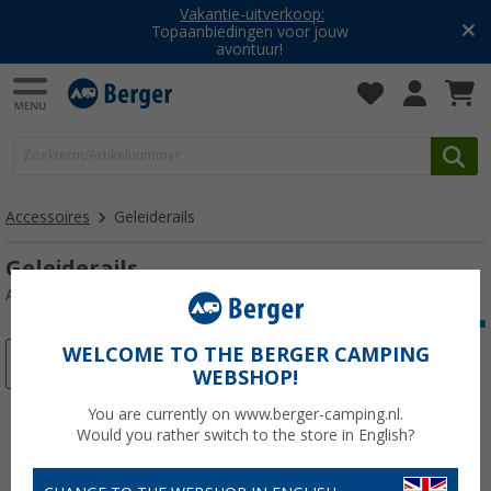
Vakantie-uitverkoop:
Topaanbiedingen voor jouw
avontuur!
Accessoires
Geleiderails
Geleiderails
Artikelnr: 168030
WELCOME TO THE BERGER CAMPING
-6%
WEBSHOP!
You are currently on www.berger-camping.nl.
Would you rather switch to the store in English?