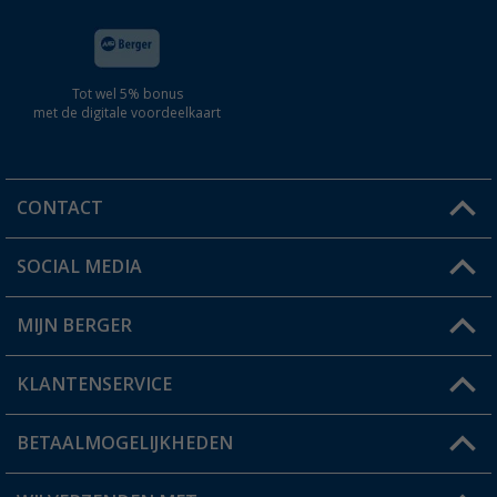
Tot wel 5% bonus
met de digitale voordeelkaart
CONTACT
SOCIAL MEDIA
Een vraag?
MIJN BERGER
Winkel vinden
KLANTENSERVICE
Mijn account
Status bestelling
BETAALMOGELIJKHEDEN
FAQ & Contact
Berger voordeelkaart
Verzendinformatie