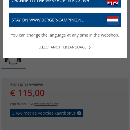
CHANGE TO THE WEBSHOP IN ENGLISH
STAY ON WWW.BERGER-CAMPING.NL
You can change the language at any time in the webshop.
SELECT ANOTHER LANGUAGE
Adviesprijs
€ 123,00
€ 115,00
Prijzen incl. BTW
gratis verzending
3,45
€ met de voordeelkaartbonus