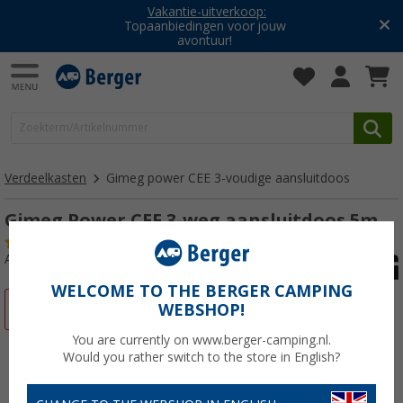
Vakantie-uitverkoop:
Topaanbiedingen voor jouw
avontuur!
Verdeelkasten
Gimeg power CEE 3-voudige aansluitdoos
Gimeg Power CEE 3-weg aansluitdoos 5m
(2)
Artikelnr: 362180
WELCOME TO THE BERGER CAMPING
-38%
WEBSHOP!
You are currently on www.berger-camping.nl.
Would you rather switch to the store in English?