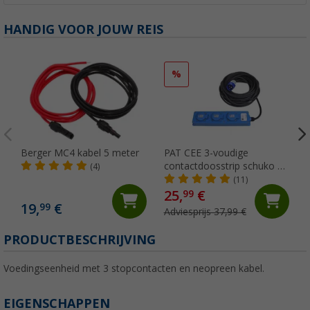
HANDIG VOOR JOUW REIS
%
Berger MC4 kabel 5 meter
PAT CEE 3-voudige
contactdoosstrip schuko 5
(4)
meter
(11)
25,
€
99
19,
€
99
Adviesprijs 37,99 €
PRODUCTBESCHRIJVING
Voedingseenheid met 3 stopcontacten en neopreen kabel.
EIGENSCHAPPEN