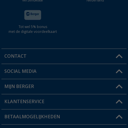
verzendklaar
Nederland
Tot wel 5% bonus
met de digitale voordeelkaart
CONTACT
SOCIAL MEDIA
Een vraag?
MIJN BERGER
Winkel vinden
KLANTENSERVICE
Mijn account
Status bestelling
BETAALMOGELIJKHEDEN
FAQ & Contact
Berger voordeelkaart