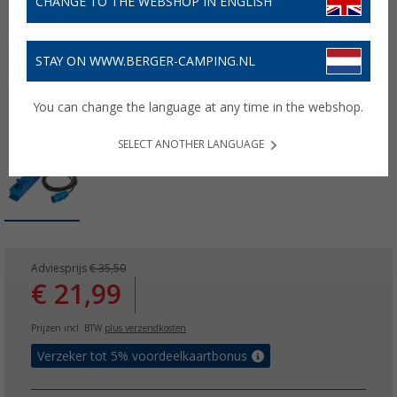
CHANGE TO THE WEBSHOP IN ENGLISH
STAY ON WWW.BERGER-CAMPING.NL
You can change the language at any time in the webshop.
SELECT ANOTHER LANGUAGE
Adviesprijs
€ 35,50
€ 21,99
Prijzen incl. BTW
plus verzendkosten
Verzeker tot 5% voordeelkaartbonus