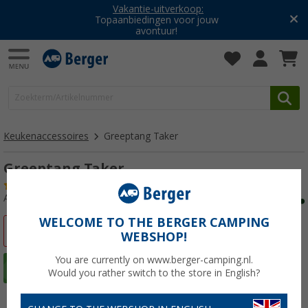
Vakantie-uitverkoop:
Topaanbiedingen voor jouw
avontuur!
Keukenaccessoires
Greeptang Taker
Greeptang Taker
(17)
Artikelnr: 444920
WELCOME TO THE BERGER CAMPING
-16%
WEBSHOP!
You are currently on www.berger-camping.nl.
Would you rather switch to the store in English?