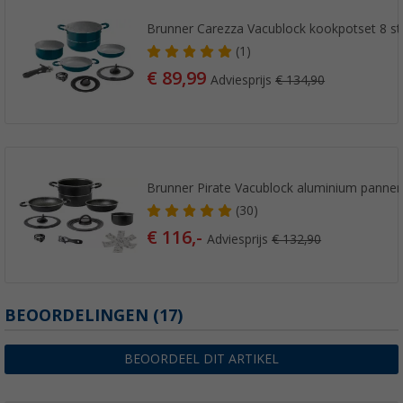
Brunner Carezza Vacublock kookpotset 8 st
(1)
€ 89,99
Adviesprijs
€ 134,90
Brunner Pirate Vacublock aluminium pannens
(30)
€ 116,-
Adviesprijs
€ 132,90
BEOORDELINGEN
(17)
BEOORDEEL DIT ARTIKEL