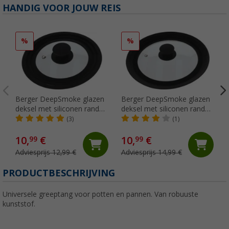
HANDIG VOOR JOUW REIS
%
%
Berger DeepSmoke glazen
Berger DeepSmoke glazen
deksel met siliconen rand
deksel met siliconen rand
steelpan ⌀16/18/20
koekenpan ⌀22/24/26
(3)
(1)
10,
€
10,
€
99
99
Adviesprijs 12,99 €
Adviesprijs 14,99 €
PRODUCTBESCHRIJVING
Universele greeptang voor potten en pannen. Van robuuste
kunststof.