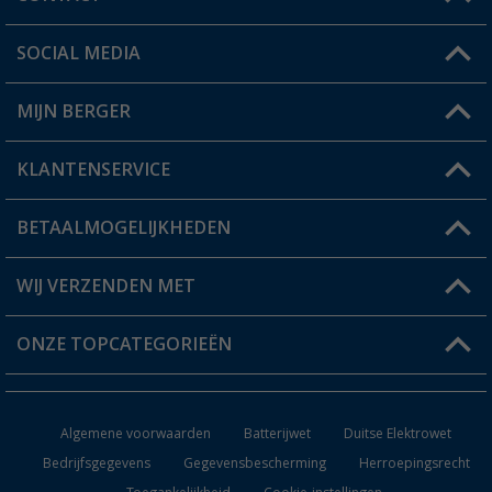
SOCIAL MEDIA
Een vraag?
MIJN BERGER
Winkel vinden
KLANTENSERVICE
Mijn account
Status bestelling
BETAALMOGELIJKHEDEN
FAQ & Contact
Berger voordeelkaart
Verzendinformatie
WIJ VERZENDEN MET
Verlanglijstje
Retourneren
ONZE TOPCATEGORIEËN
Catalogus
Camper en caravan accessoires
Dealer worden
Algemene voorwaarden
Batterijwet
Duitse Elektrowet
Keukenaccessoires
Bedrijfsgegevens
Gegevensbescherming
Herroepingsrecht