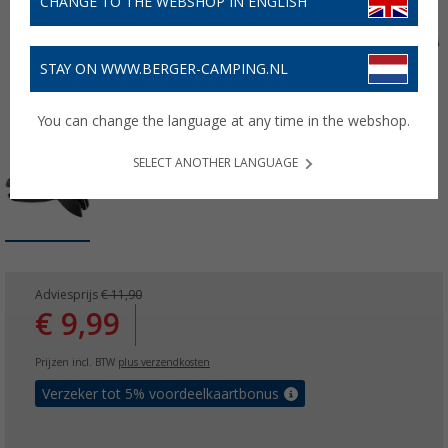
CHANGE TO THE WEBSHOP IN ENGLISH
STAY ON WWW.BERGER-CAMPING.NL
You can change the language at any time in the webshop.
SELECT ANOTHER LANGUAGE
Adviesprijs
€ 11,90
€ 9,99
Prijzen incl. BTW
plus verzendkosten
Verzeker tot 5% voordeelkaartbonus