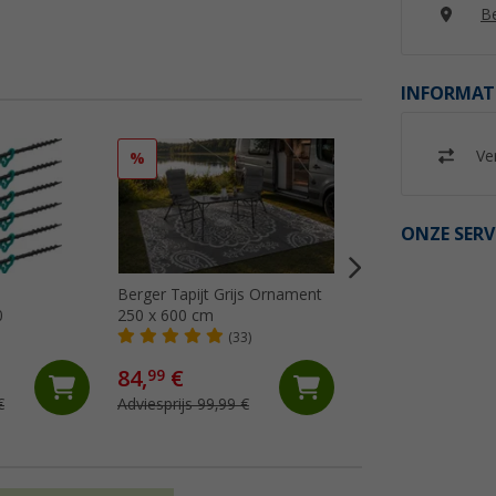
Be
INFORMAT
Ver
%
%
ONZE SERV
Berger Tapijt Grijs Ornament
Berger Tapijt Gre
0
250 x 600 cm
250x400 cm
(33)
(24)
84,
€
64,
€
99
99
€
Adviesprijs 99,99 €
Adviesprijs 74,99 €