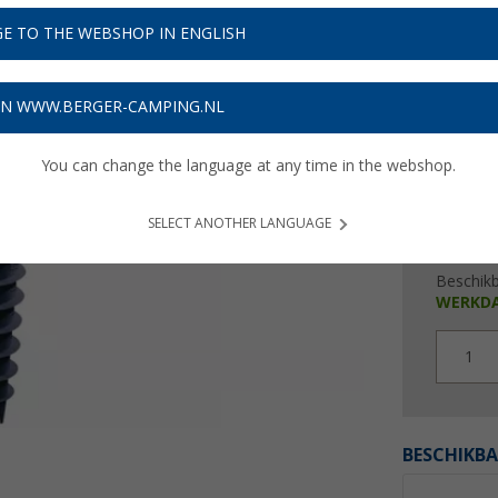
E TO THE WEBSHOP IN ENGLISH
Prijzen inc
Verzeke
ON WWW.BERGER-CAMPING.NL
You can change the language at any time in the webshop.
SELECT ANOTHER LANGUAGE
Beschik
WERKD
1
BESCHIKBA