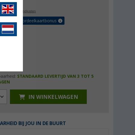
l. BTW
plus verzendkosten
r tot 5% voordeelkaartbonus
baarheid:
STANDAARD LEVERTIJD VAN 3 TOT 5
AGEN
IN WINKELWAGEN
ARHEID BIJ JOU IN DE BUURT