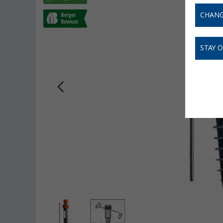
CHANG
STAY 