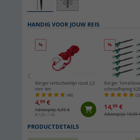
HANDIG VOOR JOUW REIS
%
%
Berger tentscheerlijn rood 2,5
Berger TerraGlow
mm 4m
schroefharing K2
(48)
(2)
4,
€
99
14,
€
99
Adviesprijs 6,99 €
Adviesprijs 19,99 
(€ 1,25 / 1 m)
PRODUCTDETAILS