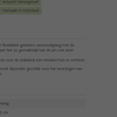
inclusief inbrengstaaf
Gemaakt in Duitsland
flexibiliteit genieten: eenvoudigweg met de
aar! Net zo gemakkelijk kan de pin ook weer
et voor de stabiliteit een metalen huls er omheen.
grond. Bijzonder geschikt voor het bevestigen van
z.
verig
0 cm