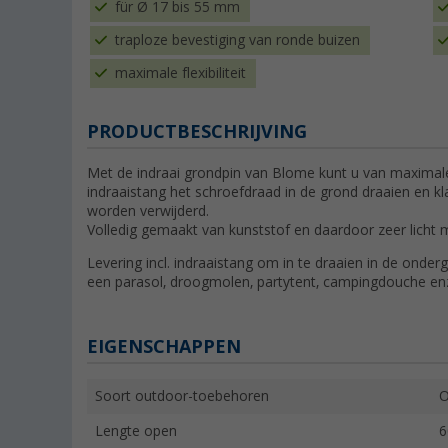
für Ø 17 bis 55 mm
traploze bevestiging van ronde buizen
maximale flexibiliteit
PRODUCTBESCHRIJVING
Met de indraai grondpin van Blome kunt u van maximale 
indraaistang het schroefdraad in de grond draaien en kl
worden verwijderd.
Volledig gemaakt van kunststof en daardoor zeer licht m
Levering incl. indraaistang om in te draaien in de onder
een parasol, droogmolen, partytent, campingdouche en
EIGENSCHAPPEN
Soort outdoor-toebehoren
O
Lengte open
6