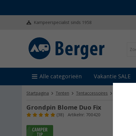
Kampeerspecialist sinds 1958
Alle categorieën
Vakantie SALE
Startpagina
Tenten
Tentaccessoires
Tentharing
Grondpin Blome Duo Fix
(38)
Artikelnr: 700420