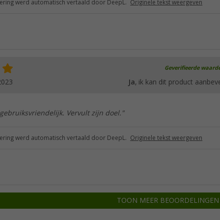
ring werd automatisch vertaald door DeepL.
Originele tekst weergeven
Geverifieerde waard
2023
Ja
, ik kan dit product aanbev
gebruiksvriendelijk. Vervult zijn doel."
ring werd automatisch vertaald door DeepL.
Originele tekst weergeven
TOON MEER BEOORDELINGEN