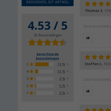
BEOORDEEL DIT ARTIKEL
Thomas S.
17.
4.53 / 5
Deze beoordeling
38 Beoordelingen
Geverifieerde
beoordelingen
Steffen L.
10.0
5
74 %
4
16 %
3
3 %
Deze beoordeling
2
5 %
1
3 %