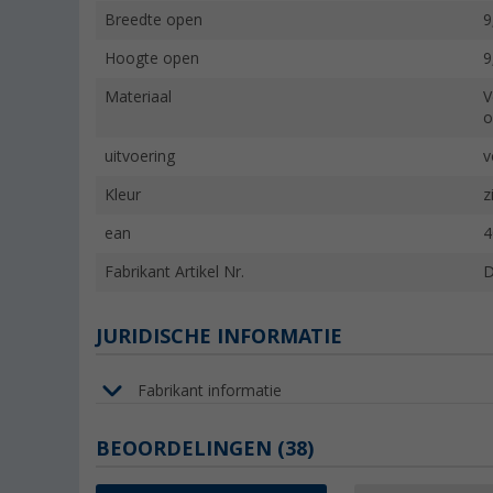
Breedte open
9
Hoogte open
9
Materiaal
V
o
uitvoering
v
Kleur
z
ean
4
Fabrikant Artikel Nr.
D
JURIDISCHE INFORMATIE
Fabrikant informatie
BEOORDELINGEN
(38)