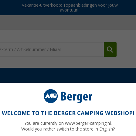
Vakantie-uitverkoop:
Topaanbiedingen voor jouw
avontuur!
en & spanmateriaal
Grondpin Blome Duo Fix
WELCOME TO THE BERGER CAMPING WEBSHOP!
You are currently on www.berger-camping.nl.
Would you rather switch to the store in English?
€ 2