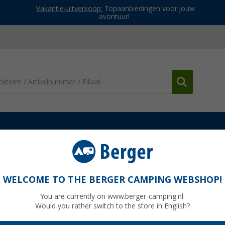
Vakantie-uitverkoop:
Topaanbiedingen voor jouw
avontuur!
en & spanmateriaal
Grondspijkers van speciaal duralaluminium 5-p
luminium 5-pak
WELCOME TO THE BERGER CAMPING WEBSHOP!
You are currently on www.berger-camping.nl.
Would you rather switch to the store in English?
Adviespri