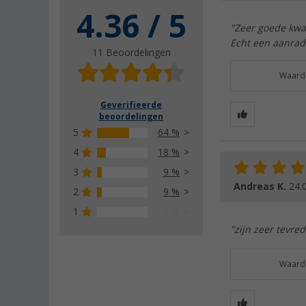
4.36 / 5
"Zeer goede kwal
Echt een aanrad
11 Beoordelingen
Waarde
Geverifieerde
beoordelingen
5
64 %
4
18 %
3
9 %
Andreas K.
24.
2
9 %
1
0 %
"zijn zeer tevr
Waarde