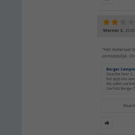
Werner S.
25.0
"Het materiaal b
onmiddellijk. O
Berger Campin
Geachte heer S.,
het spijt ons zee
Wij zullen uw kr
Uw Fritz Berger 
Waarde