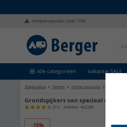
Kampeerspecialist sinds 1958
Alle categorieën
Vakantie SALE
Startpagina
Tenten
Tentaccessoires
Tentharing
Grondspijkers van speciaal durala
(11)
Artikelnr: 402280
-15%