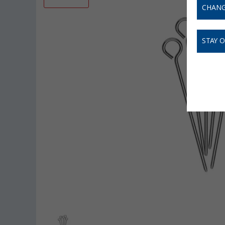
CHANG
STAY 