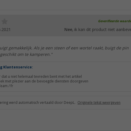
Geverifieerde waard
5.2021
Nee
, ik kan dit product niet aanbev
uigt gemakkelijk. Als je een steen of een wortel raakt, buigt de pin
ngeschikt om te kamperen."
g Klantenservice:
r dat u niet helemaal tevreden bent met het artikel
itiek met plezier aan de bevoegde diensten doorgeven
Team / fr
ring werd automatisch vertaald door DeepL.
Originele tekst weergeven