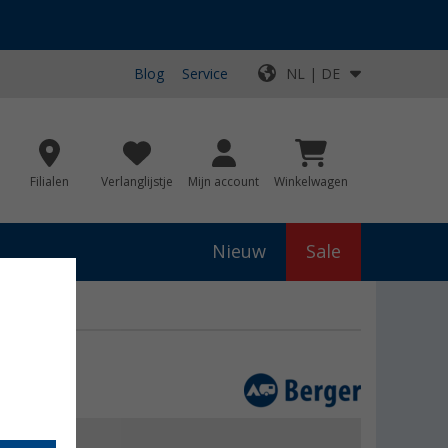
Blog
Service
NL | DE
Filialen
Verlanglijstje
Mijn account
Winkelwagen
Nieuw
Sale
ak
js
€ 12,99