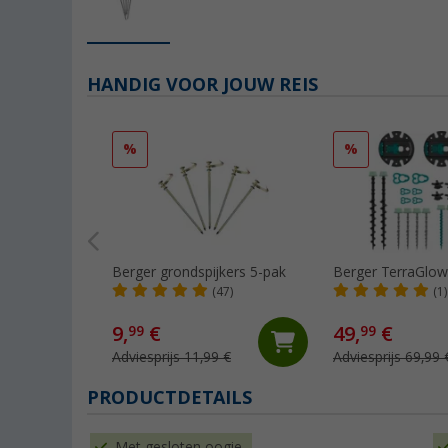
HANDIG VOOR JOUW REIS
%
%
Berger grondspijkers 5-pak
Berger TerraGlow 
(47)
(1)
9,
€
49,
€
99
99
Adviesprijs 11,99 €
Adviesprijs 69,99 
PRODUCTDETAILS
Met gesloten oogje