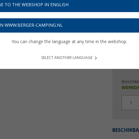
€ 1
E TO THE WEBSHOP IN ENGLISH
Prijzen inc
ON WWW.BERGER-CAMPING.NL
Verzeke
You can change the language at any time in the webshop.
SELECT ANOTHER LANGUAGE
Beschik
WERKD
1
BESCHIKBA