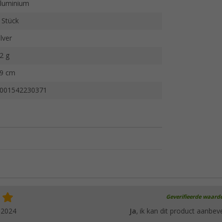
luminium
 Stück
ilver
2 g
9 cm
001542230371
Geverifieerde waard
.2024
Ja
, ik kan dit product aanbev