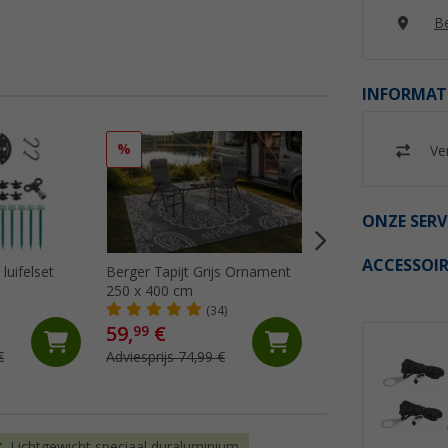
Be
INFORMAT
%
%
Ver
ONZE SERV
ACCESSOIR
luifelset
Berger Tapijt Grijs Ornament
Berger Tapijt Gre
250 x 400 cm
250x400 cm
(34)
(24)
59,
€
64,
€
99
99
€
Adviesprijs 74,99 €
Adviesprijs 74,99 €
Lichtgewicht speciaal duraluminium