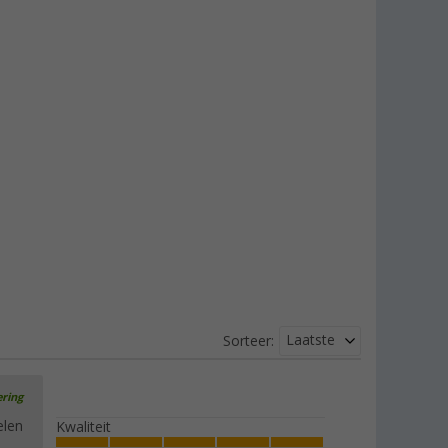
Laatste
Sorteer:
ering
elen
Kwaliteit