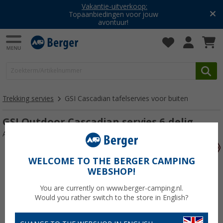
Vakantie-uitverkoop:
Topaanbiedingen voor jouw
avontuur!
Trekking servies
GSI Cascadian tafelservies voor buiten
GSI Outdoor Cascadian servies 6-delig.
Artikelnr: 489230
WELCOME TO THE BERGER CAMPING
WEBSHOP!
You are currently on www.berger-camping.nl.
Would you rather switch to the store in English?