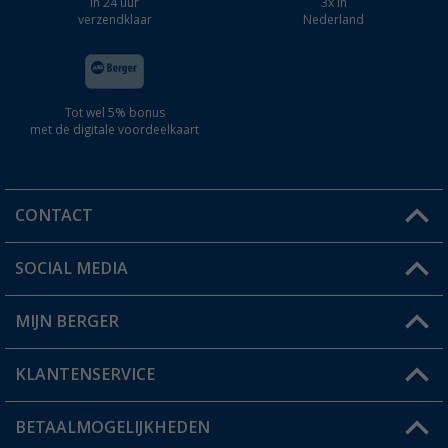
In 24 uur
3x in
verzendklaar
Nederland
Tot wel 5% bonus
met de digitale voordeelkaart
CONTACT
SOCIAL MEDIA
Een vraag?
MIJN BERGER
Winkel vinden
KLANTENSERVICE
Mijn account
Status bestelling
BETAALMOGELIJKHEDEN
FAQ & Contact