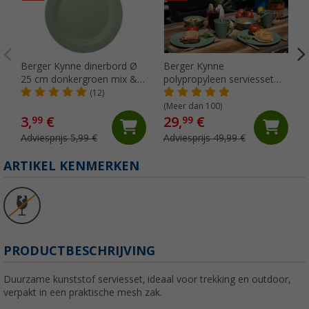
Berger Kynne dinerbord Ø
Berger Kynne
25 cm donkergroen mix &
polypropyleen serviesset
match
16-delig groen voor 4
(12)
personen
(Meer dan 100)
3,
€
29,
€
99
99
Adviesprijs 5,99 €
Adviesprijs 49,99 €
ARTIKEL KENMERKEN
PRODUCTBESCHRIJVING
Duurzame kunststof serviesset, ideaal voor trekking en outdoor,
verpakt in een praktische mesh zak.