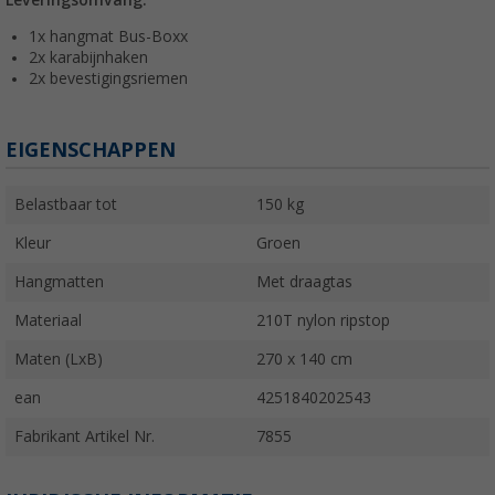
1x hangmat Bus-Boxx
2x karabijnhaken
2x bevestigingsriemen
EIGENSCHAPPEN
Belastbaar tot
150 kg
Kleur
Groen
Hangmatten
Met draagtas
Materiaal
210T nylon ripstop
Maten (LxB)
270 x 140 cm
ean
4251840202543
Fabrikant Artikel Nr.
7855