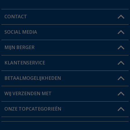
CONTACT
SOCIAL MEDIA
Een vraag?
MIJN BERGER
Winkel vinden
KLANTENSERVICE
Mijn account
Status bestelling
BETAALMOGELIJKHEDEN
FAQ & Contact
Berger voordeelkaart
Verzendinformatie
WIJ VERZENDEN MET
Verlanglijstje
Retourneren
ONZE TOPCATEGORIEËN
Catalogus
Camper en caravan accessoires
Dealer worden