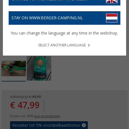
STAY ON WWW.BERGER-CAMPING.NL
You can change the language at any time in the webshop.
SELECT ANOTHER LANGUAGE
Adviesprijs
€ 49,90
€ 47,99
Prijzen incl. BTW
plus verzendkosten
Verzeker tot 5% voordeelkaartbonus