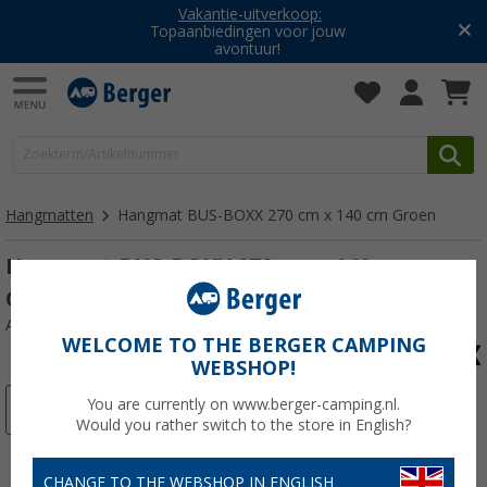
Vakantie-uitverkoop:
Topaanbiedingen voor jouw
avontuur!
Hangmatten
Hangmat BUS-BOXX 270 cm x 140 cm Groen
Hangmat BUS-BOXX 270 cm x 140 cm
Groen
Artikelnr: 444527
WELCOME TO THE BERGER CAMPING
WEBSHOP!
You are currently on www.berger-camping.nl.
-3%
Would you rather switch to the store in English?
CHANGE TO THE WEBSHOP IN ENGLISH