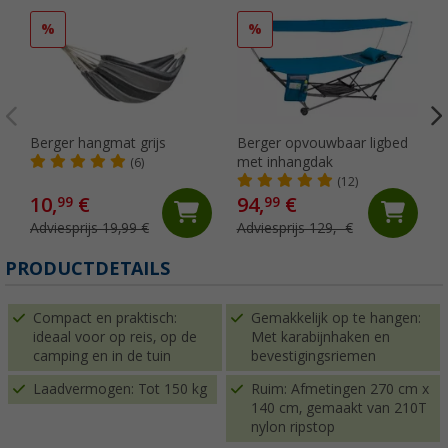
%
%
Berger hangmat grijs
Berger opvouwbaar ligbed
met inhangdak
(6)
(12)
10,
€
94,
€
99
99
Adviesprijs 19,99 €
Adviesprijs 129,- €
PRODUCTDETAILS
Compact en praktisch:
Gemakkelijk op te hangen:
ideaal voor op reis, op de
Met karabijnhaken en
camping en in de tuin
bevestigingsriemen
Laadvermogen: Tot 150 kg
Ruim: Afmetingen 270 cm x
140 cm, gemaakt van 210T
nylon ripstop