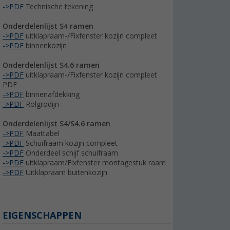
->PDF
Technische tekening
Onderdelenlijst S4 ramen
->PDF
uitklapraam-/Fixfenster kozijn compleet
->PDF
binnenkozijn
Onderdelenlijst S4.6 ramen
->PDF
uitklapraam-/Fixfenster kozijn compleet
PDF
->PDF
binnenafdekking
->PDF
Rolgrodijn
Onderdelenlijst S4/S4.6 ramen
->PDF
Maattabel
->PDF
Schuifraam kozijn compleet
->PDF
Onderdeel schijf schuifraam
->PDF
uitklapraam/Fixfenster montagestuk raam
->PDF
Uitklapraam buitenkozijn
EIGENSCHAPPEN