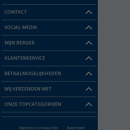
CONTACT
SOCIAL MEDIA
Een vraag?
MIJN BERGER
Winkel vinden
KLANTENSERVICE
Mijn account
Status bestelling
BETAALMOGELIJKHEDEN
FAQ & Contact
Berger voordeelkaart
Verzendinformatie
WIJ VERZENDEN MET
Verlanglijstje
Retourneren
ONZE TOPCATEGORIEËN
Catalogus
Camper en caravan accessoires
Dealer worden
Algemene voorwaarden
Batterijwet