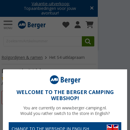
Vakantie-uitverkoop:
Topaanbiedingen voor jouw
avontuur!
Rolgordijnen & ramen
Het S4 uitklapraam
Dometic S4 klapraam
(90)
Artikelnr: 197000
WELCOME TO THE BERGER CAMPING
-8%
WEBSHOP!
You are currently on www.berger-camping.nl.
Would you rather switch to the store in English?
CHANGE TO THE WEBSHOP IN ENGLISH