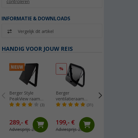
controleren
INFORMATIE & DOWNLOADS
Vergelijk dit artikel
HANDIG VOOR JOUW REIS
%
%
Berger Style
Berger
Estorfer E 151
PeakView raam
ventilatieraam
PVC-lijstvulling,
met plisségordijn
500x450 mm
breedte 11,8 mm,
(3)
(31)
(45
1000 x 500
per meter, wit
1,
€
99
289,- €
199,- €
Adviesprijs 4,99 €
Adviesprijs 299,- €
Adviesprijs 239,- €
(€ 1,99 / 1 m²)