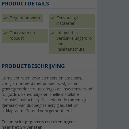
PRODUCTDETAILS
Elegant ontwerp
Eenvoudig te
installeren
Duurzaam en
Integriertes
robuust
Verdunkelungsrollo
und
Insektenschutz
PRODUCTBESCHRIJVING
Compleet raam voor campers en caravans,
voorgemonteerd met dubbel acrylglas en
geïntegreerde verduisterings- en insectenwerend
rolgordijn. Eenvoudige en snelle installatie
(inclusief instructies). De isolerende ramen zijn
gemaakt van dubbelglas acrylglas. Het S4
uitklapraam. Gereed voorgemonteerd.
Technische gegevens en tekeningen:
naar het S4-venster