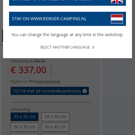
STAY ON WWW.BERGER-CAMPING.NL
You can change the language at any time in the webshop.
SELECT ANOTHER LANGUAGE
Adviesprijs
€ 369,00
€ 337,00
Prijzen incl. BTW
gratis verzending
10,11
€ met de voordeelkaartbonus
uitvoering
35 x 50 cm
50 x 30 cm
50 x 35 cm
50 x 45 cm