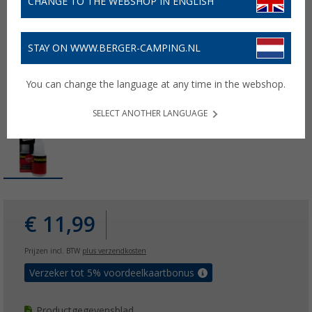
CHANGE TO THE WEBSHOP IN ENGLISH
STAY ON WWW.BERGER-CAMPING.NL
You can change the language at any time in the webshop.
SELECT ANOTHER LANGUAGE
€ 11,99
Prijzen incl. BTW
plus verzendkosten
Verzeker tot 5% voordeelkaartbonus
Productgegevensblad