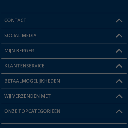
CONTACT
SOCIAL MEDIA
Een vraag?
MIJN BERGER
Winkel vinden
KLANTENSERVICE
Mijn account
Status bestelling
BETAALMOGELIJKHEDEN
FAQ & Contact
Berger voordeelkaart
Verzendinformatie
WIJ VERZENDEN MET
Verlanglijstje
Retourneren
ONZE TOPCATEGORIEËN
Catalogus
Camper en caravan accessoires