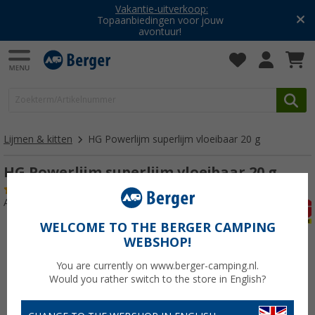
Vakantie-uitverkoop:
Topaanbiedingen voor jouw
avontuur!
Lijmen & kitten
HG Powerlijm superlijm vloeibaar 20 g
HG Powerlijm superlijm vloeibaar 20 g
(1)
Artikelnr: 849038
WELCOME TO THE BERGER CAMPING
WEBSHOP!
You are currently on www.berger-camping.nl.
Would you rather switch to the store in English?