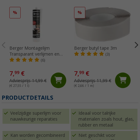
%
%
Berger Montagelijm
Berger butyl tape 3m
Transparant verlijmen en
(3)
afdichten
(6)
7,
€
7,
€
99
99
Adviesprijs 14,99 €
Adviesprijs 11,99 €
(€ 27,55 / 1 l)
(€ 2,66 / 1 m)
(
PRODUCTDETAILS
Veelzijdige superlijm voor
Ideaal voor talrijke
nauwkeurige reparaties
materialen zoals hout, glas,
rubber en metaal
Kan worden gecombineerd
Niet geschikt voor