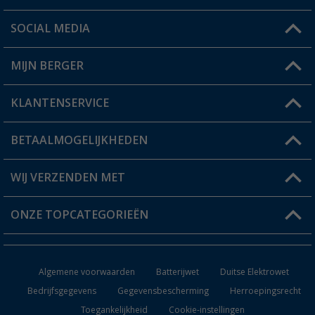
SOCIAL MEDIA
Een vraag?
MIJN BERGER
Winkel vinden
KLANTENSERVICE
Mijn account
Status bestelling
BETAALMOGELIJKHEDEN
FAQ & Contact
Berger voordeelkaart
Verzendinformatie
WIJ VERZENDEN MET
Verlanglijstje
Retourneren
ONZE TOPCATEGORIEËN
Catalogus
Camper en caravan accessoires
Dealer worden
Algemene voorwaarden
Batterijwet
Duitse Elektrowet
Keukenaccessoires
Bedrijfsgegevens
Gegevensbescherming
Herroepingsrecht
Toegankelijkheid
Cookie-instellingen
Campingmeubilair