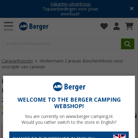
Vakantie-uitverkoop:
Topaanbiedingen voor jouw
avontuur!
Caravanhoezen
Hindermann Caravan Beschermhoes voor
voorzijde van caravan
Hindermann Caravan Supra
Beschermhoes voor voorzijde van caravan
200 x 160 cm
WELCOME TO THE BERGER CAMPING
WEBSHOP!
(82)
Artikelnr: 188960
You are currently on www.berger-camping.nl.
Would you rather switch to the store in English?
-17%