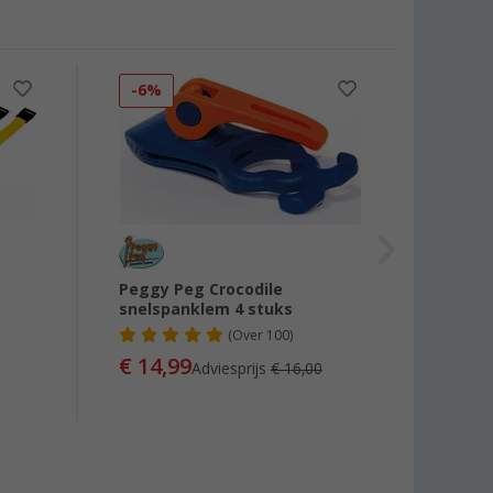
-6%
-6%
Peggy Peg Crocodile
Peggy
snelspanklem 4 stuks
- 4-de
(
Over
100)
€ 14,99
€ 6,
Adviesprijs
€ 16,00