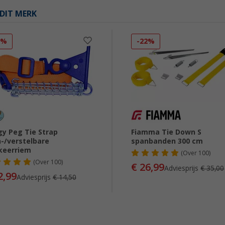
DIT MERK
0%
-22%
y Peg Tie Strap
Fiamma Tie Down S
-/verstelbare
spanbanden 300 cm
keerriem
(
Over
100)
(
Over
100)
€ 26,99
Adviesprijs
€ 35,00
2,99
Adviesprijs
€ 14,50