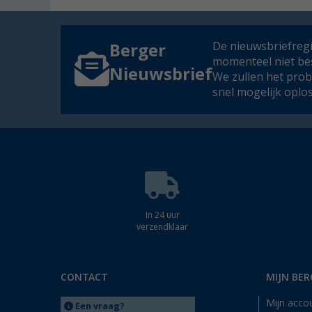
De nieuwsbriefregis
Berger
momenteel niet be
Nieuwsbrief
We zullen het pro
snel mogelijk oplo
In 24 uur
verzendklaar
CONTACT
MIJN BER
Mijn acco
Een vraag?