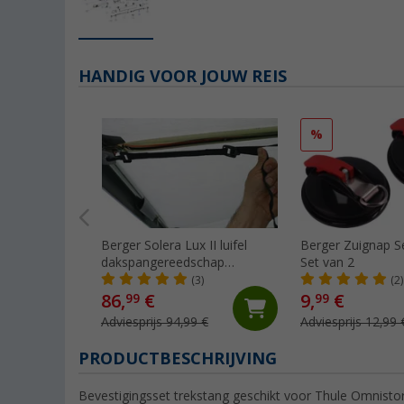
HANDIG VOOR JOUW REIS
%
Berger Solera Lux II luifel
Berger Zuignap Se
dakspangereedschap
Set van 2
aluminium
(3)
(2)
86,
€
9,
€
99
99
Adviesprijs 94,99 €
Adviesprijs 12,99 
PRODUCTBESCHRIJVING
Bevestigingsset trekstang geschikt voor Thule Omnisto