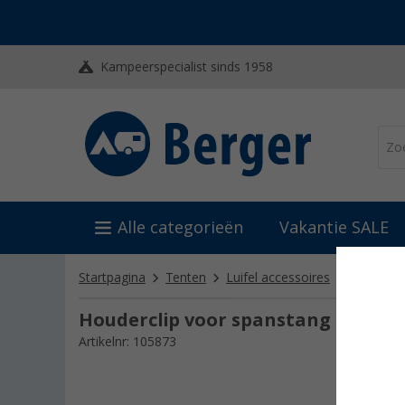
Kampeerspecialist sinds 1958
Alle categorieën
Vakantie SALE
Startpagina
Tenten
Luifel accessoires
Stormba
Houderclip voor spanstang
Artikelnr: 105873