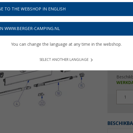
€ 1
E TO THE WEBSHOP IN ENGLISH
Prijzen inc
Verzeke
ON WWW.BERGER-CAMPING.NL
You can change the language at any time in the webshop.
SELECT ANOTHER LANGUAGE
Beschik
WERKD
1
BESCHIKBA