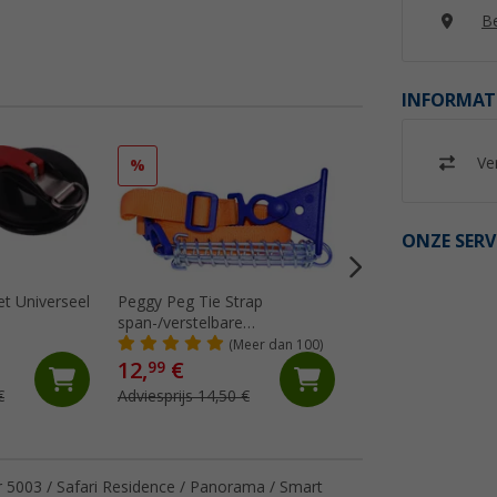
Be
INFORMAT
Ver
%
%
ONZE SERV
t Universeel
Peggy Peg Tie Strap
Thule Tension Raf
span-/verstelbare
spantang universe
markeerriem
Omnistor
(Meer dan 100)
(99)
4900/5002/5003/5
12,
€
46,
€
99
99
€
Adviesprijs 14,50 €
Adviesprijs 65,- €
r 5003 / Safari Residence / Panorama / Smart