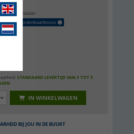
5,99
l. BTW
plus verzendkosten
r tot 5% voordeelkaartbonus
baarheid:
STANDAARD LEVERTIJD VAN 3 TOT 5
AGEN
IN WINKELWAGEN
ARHEID BIJ JOU IN DE BUURT