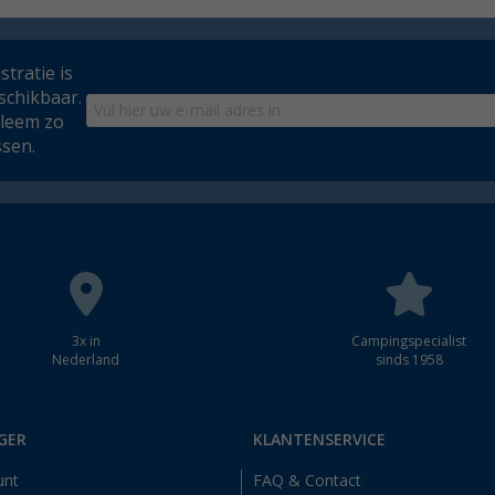
tratie is
schikbaar.
bleem zo
ssen.
3x in
Campingspecialist
Nederland
sinds 1958
GER
KLANTENSERVICE
unt
FAQ & Contact