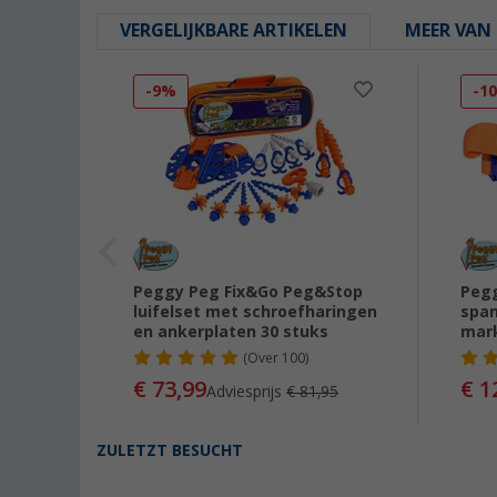
VERGELIJKBARE ARTIKELEN
MEER VAN 
-9%
-1
Peggy Peg Fix&Go Peg&Stop
Pegg
luifelset met schroefharingen
span
en ankerplaten 30 stuks
mar
(
Over
100)
92
€ 73,99
€ 1
Adviesprijs
€ 81,95
ZULETZT BESUCHT