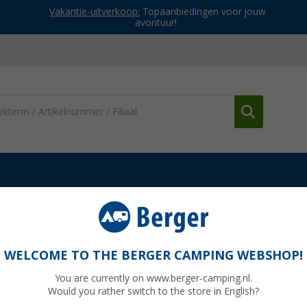
Vakantie-uitverkoop:
Topaanbiedingen voor jouw
avontuur!
nden
Houderclip voor spanstang
WELCOME TO THE BERGER CAMPING WEBSHOP!
You are currently on www.berger-camping.nl.
Would you rather switch to the store in English?