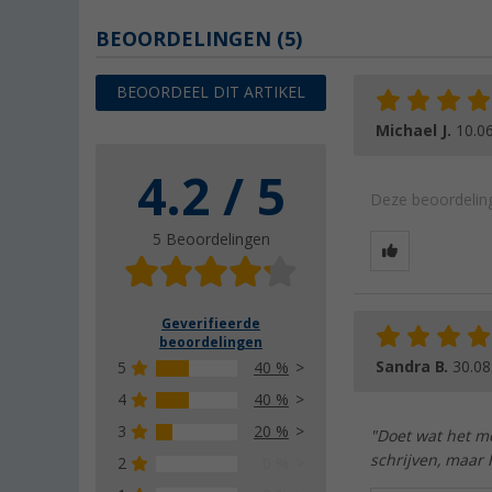
BEOORDELINGEN
(5)
BEOORDEEL DIT ARTIKEL
Michael J.
10.0
4.2 / 5
Deze beoordeling
5 Beoordelingen
Geverifieerde
beoordelingen
Sandra B.
30.08
5
40 %
4
40 %
3
20 %
"Doet wat het mo
schrijven, maar 
2
0 %