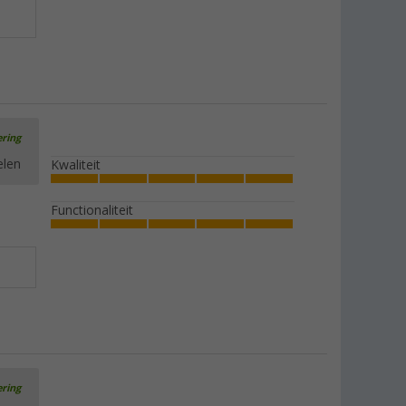
ering
elen
Kwaliteit
Functionaliteit
ering