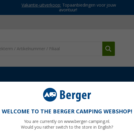
Vakantie-uitverkoop:
Topaanbiedingen voor jouw
avontuur!
ek
Accessoires
HP vignetschraper
WELCOME TO THE BERGER CAMPING WEBSHOP!
You are currently on www.berger-camping.nl.
Would you rather switch to the store in English?