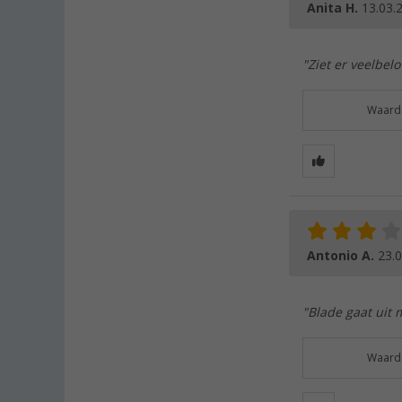
Anita H.
13.03.
"Ziet er veelbelo
Waarde
Antonio A.
23.
"Blade gaat uit 
Waarde