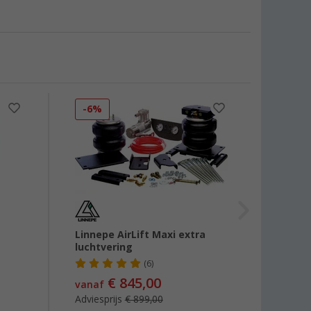
-6%
-46
Linnepe AirLift Maxi extra
ProPlu
luchtvering
bande
Manom
(6)
€ 845,00
vanaf
€ 7,
Adviesprijs
€ 899,00