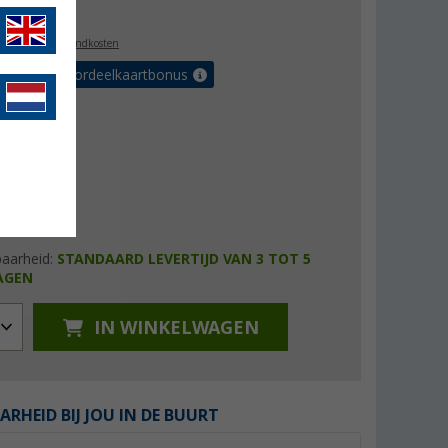
,99
l. BTW
plus verzendkosten
r tot 5% voordeelkaartbonus
baarheid:
STANDAARD LEVERTIJD VAN 3 TOT 5
AGEN
IN WINKELWAGEN
ARHEID BIJ JOU IN DE BUURT