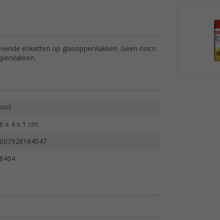
evende etiketten op glasoppervlakken. Geen risico
pervlakken.
ood
6 x 4 x 1 cm
007928184047
8404