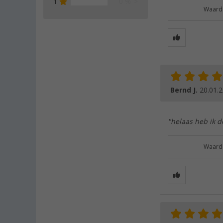
1
0 %
Waarde
Bernd J.
20.01.
"helaas heb ik d
Waarde