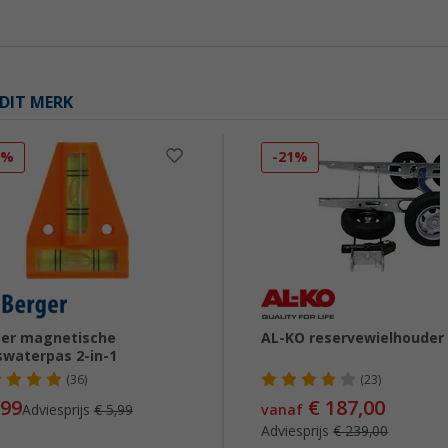
DIT MERK
3%
-21%
er magnetische
AL-KO reservewielhouder
swaterpas 2-in-1
(36)
(23)
,99
€ 187,00
Adviesprijs
€ 5,99
vanaf
Adviesprijs
€ 239,00