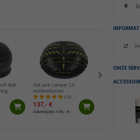
Be
INFORMAT
Ver
%
ONZE SERV
ACCESSOIR
oft-Ball
Flat-Jack Camper 2.0
Berger caravan vo
ming
nivelleerkussen
tot 1.500 kg
(70)
(61)
137,- €
89,
€
99
Adviesprijs 149,- €
Adviesprijs 159,- €