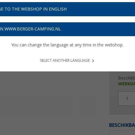
€ 4
E TO THE WEBSHOP IN ENGLISH
Prijzen inc
Verzeke
ON WWW.BERGER-CAMPING.NL
You can change the language at any time in the webshop.
SELECT ANOTHER LANGUAGE
Beschik
WERKD
1
BESCHIKBA