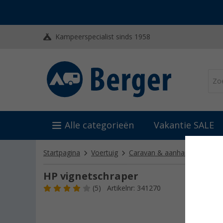
Kampeerspecialist sinds 1958
Alle categorieën
Vakantie SALE
Startpagina
Voertuig
Caravan & aanhanger techni
HP vignetschraper
(5)
Artikelnr: 341270