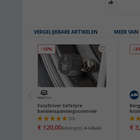
VERGELIJKBARE ARTIKELEN
MEER VAN 
-13%
-3
ll
EasyDriver Safetyre
Berg
bandenspanningscontrole
krui
(50)
€ 120,00
€ 3
Adviesprijs
€ 139,00