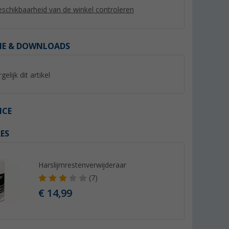
schikbaarheid van de winkel controleren
IE & DOWNLOADS
gelijk dit artikel
%
%
ICE
ES
ertuigweger
Berger Platinum
Berger caravan ste
manoeuvreerhulp
stuks
volautomatisch antraciet
(Meer dan 100)
(Mee
Harslijmrestenverwijderaar
999,- €
9,
€
99
(7)
Adviesprijs 1.385,- €
Adviesprijs 12,99 €
€ 14,99