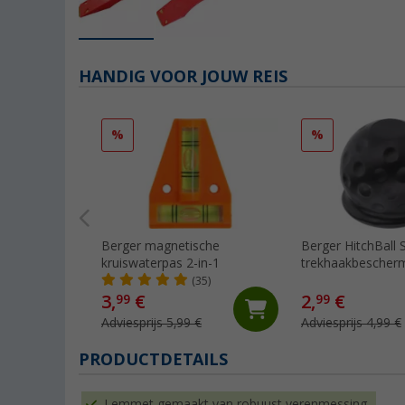
HANDIG VOOR JOUW REIS
%
%
Berger magnetische
Berger HitchBall S
kruiswaterpas 2-in-1
trekhaakbescher
(35)
3,
€
2,
€
99
99
Adviesprijs 5,99 €
Adviesprijs 4,99 €
PRODUCTDETAILS
Lemmet gemaakt van robuust verenmessing