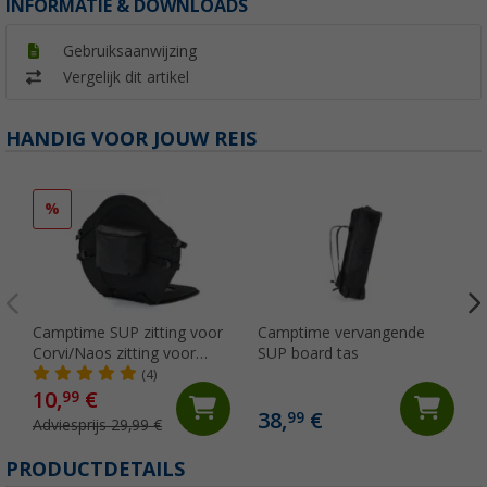
INFORMATIE & DOWNLOADS
Gebruiksaanwijzing
Vergelijk dit artikel
HANDIG VOOR JOUW REIS
%
Camptime SUP zitting voor
Camptime vervangende
Corvi/Naos zitting voor
SUP board tas
stand up paddling boards
(4)
10,
€
99
38,
€
99
Adviesprijs 29,99 €
PRODUCTDETAILS