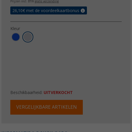
Prijzen incl. BTW
gratis verzending
26,10
€ met de voordeelkaartbonus
Kleur
Beschikbaarheid:
UITVERKOCHT
VERGELIJKBARE ARTIKELEN