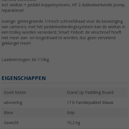
Incl. wieltas + peddel-koppelsysteem, HP 2 dubbelwerkende pomp,
reparatieset
overige: geïntegreerde 1/4 inch schroefdraad voor de bevestiging
van camera's; met het peddelverbindingssysteem kan de wieltas in
een trolley worden veranderd; Smart Finbolt: de vinschroef hoeft
niet meer aan- en losgedraaid te worden, dus geen vervelend
geklungel meer!
Laadvermogen: 60-110kg
EIGENSCHAPPEN
Soort boten
Stand Up Paddling Board
uitvoering
11'6 Familiepakket blauw
Kleur
Grijs
Gewicht
10,2 kg