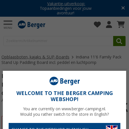
Vakantie-uitverkoop:
Topaanbiedingen voor jouw
avontuur!
Opblaasboten, kajaks & SUP-Boards
Indiana 11'6 Family Pack
Stand Up Paddling Board incl. peddel en luchtpomp
Indiana 11'6 Family Pack Stand Up
Paddling Board incl. peddel en luchtpomp
Grijs
WELCOME TO THE BERGER CAMPING
WEBSHOP!
Artikelnr: 518270
You are currently on www.berger-camping.nl.
Would you rather switch to the store in English?
-6%