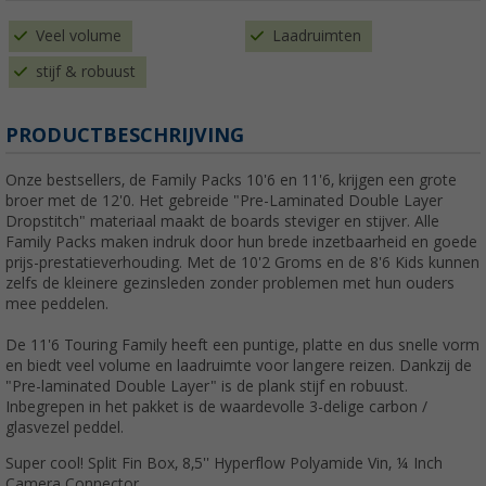
Veel volume
Laadruimten
stijf & robuust
PRODUCTBESCHRIJVING
Onze bestsellers, de Family Packs 10'6 en 11'6, krijgen een grote
broer met de 12'0. Het gebreide "Pre-Laminated Double Layer
Dropstitch" materiaal maakt de boards steviger en stijver. Alle
Family Packs maken indruk door hun brede inzetbaarheid en goede
prijs-prestatieverhouding. Met de 10'2 Groms en de 8'6 Kids kunnen
zelfs de kleinere gezinsleden zonder problemen met hun ouders
mee peddelen.
De 11'6 Touring Family heeft een puntige, platte en dus snelle vorm
en biedt veel volume en laadruimte voor langere reizen. Dankzij de
"Pre-laminated Double Layer" is de plank stijf en robuust.
Inbegrepen in het pakket is de waardevolle 3-delige carbon /
glasvezel peddel.
Super cool! Split Fin Box, 8,5'' Hyperflow Polyamide Vin, ¼ Inch
Camera Connector