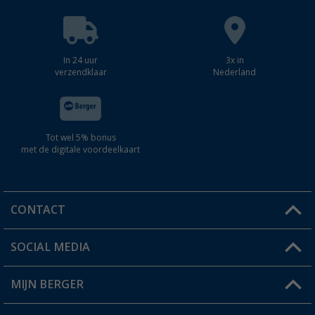
In 24 uur
3x in
verzendklaar
Nederland
Tot wel 5% bonus
met de digitale voordeelkaart
CONTACT
SOCIAL MEDIA
Een vraag?
MIJN BERGER
Winkel vinden