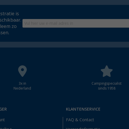
tratie is
schikbaar.
bleem zo
ssen.
3x in
Campingspecialist
Nederland
sinds 1958
GER
KLANTENSERVICE
unt
FAQ & Contact