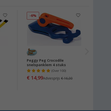
-6%
-6%
Peggy Peg Crocodile
Peggy
snelspanklem 4 stuks
- 4-de
(
Over
100)
€ 14,99
€ 6,
Adviesprijs
€ 16,00