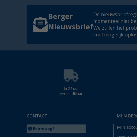
De nieuwsbriefregis
Berger
momenteel niet be
Nieuwsbrief
We zullen het pro
snel mogelijk oplo
In 24 uur
verzendklaar
CONTACT
MIJN BER
Mijn acco
Een vraag?