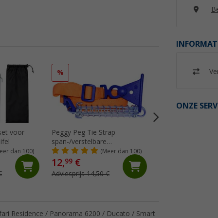
Be
INFORMAT
Ver
%
%
ONZE SERV
set voor
Peggy Peg Tie Strap
Thule Tension Raf
ifel
span-/verstelbare
spantang universe
markeerriem
Omnistor
eer dan 100)
(Meer dan 100)
(99)
4900/5002/5003/5
12,
€
46,
€
99
99
€
Adviesprijs 14,50 €
Adviesprijs 65,- €
fari Residence / Panorama 6200 / Ducato / Smart