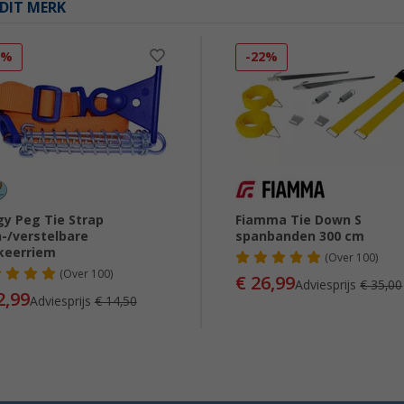
DIT MERK
0%
-22%
y Peg Tie Strap
Fiamma Tie Down S
-/verstelbare
spanbanden 300 cm
keerriem
(
Over
100)
(
Over
100)
€ 26,99
Adviesprijs
€ 35,00
2,99
Adviesprijs
€ 14,50