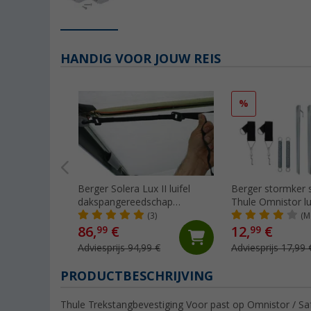
HANDIG VOOR JOUW REIS
%
Berger Solera Lux II luifel
Berger stormker 
dakspangereedschap
Thule Omnistor lu
aluminium
(3)
(M
86,
€
12,
€
99
99
Adviesprijs 94,99 €
Adviesprijs 17,99 
PRODUCTBESCHRIJVING
Thule Trekstangbevestiging Voor past op Omnistor / Sa