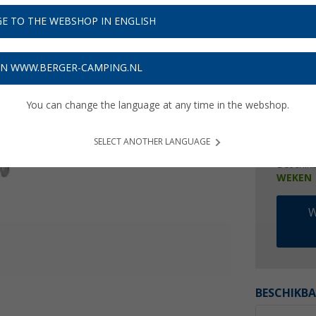
€ 1
E TO THE WEBSHOP IN ENGLISH
Prijzen inc
Verzeke
ON WWW.BERGER-CAMPING.NL
You can change the language at any time in the webshop.
SELECT ANOTHER LANGUAGE
Beschik
WEKEN
W
BESCHIKBA