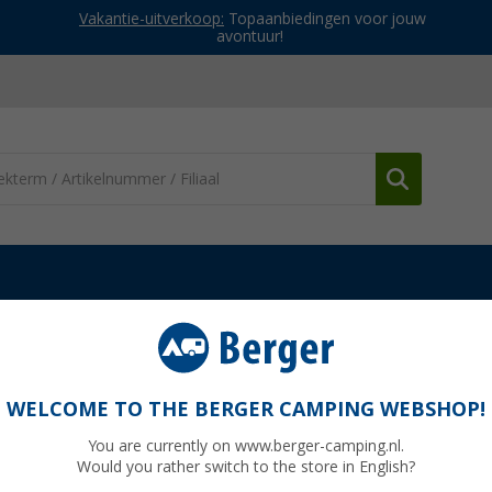
Vakantie-uitverkoop:
Topaanbiedingen voor jouw
avontuur!
nden
Insert Lead Rail 6200
WELCOME TO THE BERGER CAMPING WEBSHOP!
You are currently on www.berger-camping.nl.
Would you rather switch to the store in English?