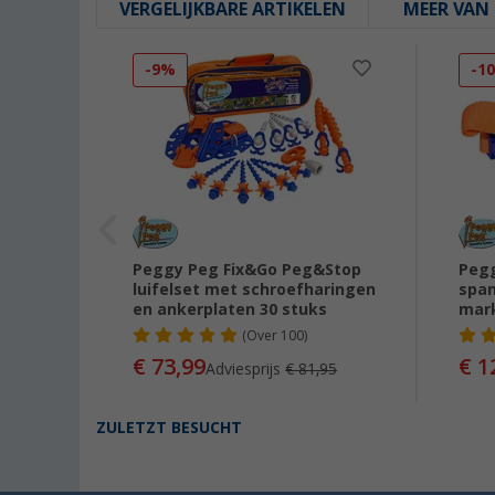
VERGELIJKBARE ARTIKELEN
MEER VAN 
-9%
-1
Peggy Peg Fix&Go Peg&Stop
Pegg
luifelset met schroefharingen
span
en ankerplaten 30 stuks
mar
(
Over
100)
92
€ 73,99
€ 1
Adviesprijs
€ 81,95
ZULETZT BESUCHT