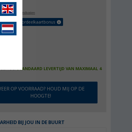
1,99
l. BTW
plus verzendkosten
r tot 5% voordeelkaartbonus
baarheid:
STANDAARD LEVERTIJD VAN MAXIMAAL 4
EER OP VOORRAAD? HOUD MIJ OP DE
HOOGTE!
ARHEID BIJ JOU IN DE BUURT