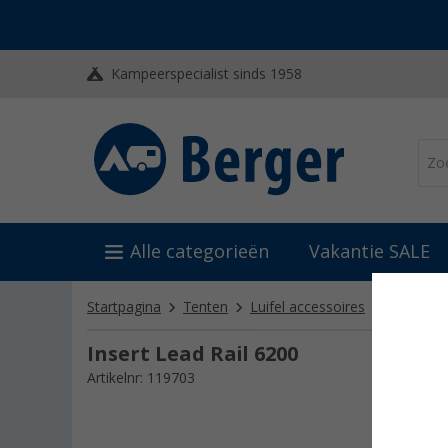
Kampeerspecialist sinds 1958
Alle categorieën
Vakantie SALE
Startpagina
Tenten
Luifel accessoires
Stormba
Insert Lead Rail 6200
Artikelnr: 119703