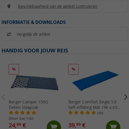
Beschikbaarheid van de winkel controleren
INFORMATIE & DOWNLOADS
Vergelijk dit artikel
HANDIG VOOR JOUW REIS
%
%
Berger Camper 150G
Berger Comfort Single 5.0
Deken Slaapzak
Self-Inflating Mat 196 x 63 x
5.0 cm
(90)
(Meer dan 100)
24,
€
39,
€
99
99