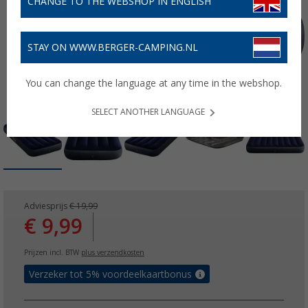
CHANGE TO THE WEBSHOP IN ENGLISH
STAY ON WWW.BERGER-CAMPING.NL
You can change the language at any time in the webshop.
SELECT ANOTHER LANGUAGE
Adviesprijs
€ 19,99
€ 9,99
Prijzen incl. BTW
plus verzendkosten
Verzeker tot 5% voordeelkaartbonus