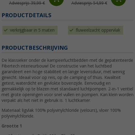
Adviesprijs 39,99 €
Adviesprijs 54,99 €
PRODUCTDETAILS
verkrijgbaar in 5 maten
fluweelzacht oppervlak
PRODUCTBESCHRIJVING
De klassieker onder de kampeerluchtbedden met de gepatenteerde
Fibertech interieurbouw! De constructie van het luchtbed
garandeert een hoge stabiliteit en lange levensduur, met weinig
gewicht. Ideaal voor op reis, op de camping of thuis. Kwaliteit
getest, waterdicht en gevlokte bovenzijde. Eenvoudig en
gemakkelijk op te blazen met standaard luchtpompen. 2-in-1 ventiel
met grote openingen voor snel vullen en pompen. Kan klein worden
verpakt als het niet in gebruik is. 1 luchtkamer.
Materiaal: ligvlak 100% polyvinylchloride (velours), vloer 100%
polyvinylchloride.
Grootte 1