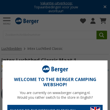
Vakantie-uitverkoop:
Topaanbiedingen voor jouw
avontuur!
Luchtbedden
Intex Luchtbed Classic
Intex Luchtbed Classic Maat 1
(
Over
100)
Artikelnr: 510750
WELCOME TO THE BERGER CAMPING
-50%
WEBSHOP!
You are currently on www.berger-camping.nl.
Would you rather switch to the store in English?