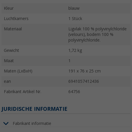
Kleur
blauw
Luchtkamers
1 Stück
Materiaal
Ligvlak 100 % polyvinylchloride
(velours), bodem 100 %
polyvinylchloride.
Gewicht
1,72 kg
Maat
1
Maten (LxBxH)
191 x 76 x 25 cm
ean
6941057412436
Fabrikant Artikel Nr.
64756
JURIDISCHE INFORMATIE
Fabrikant informatie