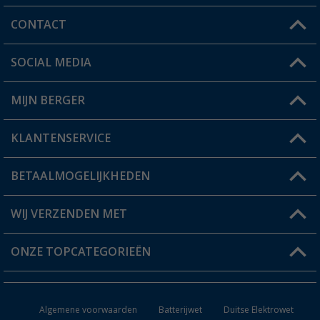
CONTACT
SOCIAL MEDIA
Een vraag?
MIJN BERGER
Winkel vinden
KLANTENSERVICE
Mijn account
Status bestelling
BETAALMOGELIJKHEDEN
FAQ & Contact
Berger voordeelkaart
Verzendinformatie
WIJ VERZENDEN MET
Verlanglijstje
Retourneren
ONZE TOPCATEGORIEËN
Catalogus
Camper en caravan accessoires
Dealer worden
Algemene voorwaarden
Batterijwet
Duitse Elektrowet