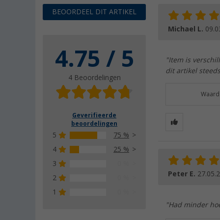
BEOORDEEL DIT ARTIKEL
Michael L.
09.0
4.75 / 5
"Item is verschi
dit artikel stee
4 Beoordelingen
Waarde
Geverifieerde
beoordelingen
5
75 %
4
25 %
3
0 %
Peter E.
27.05.
2
0 %
1
0 %
"Had minder hoe