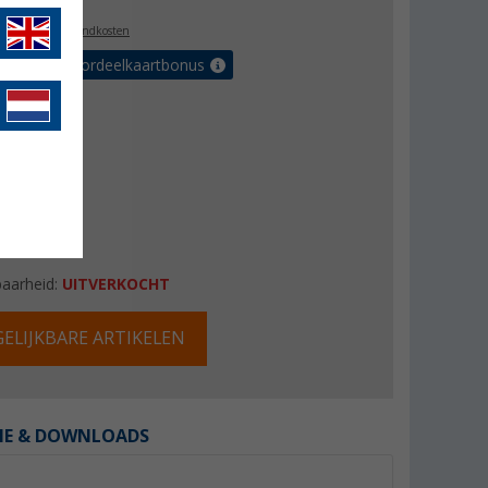
l. BTW
plus verzendkosten
r tot 5% voordeelkaartbonus
baarheid:
UITVERKOCHT
ELIJKBARE ARTIKELEN
IE & DOWNLOADS