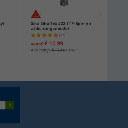
tyl
Sika Sikaflex 522 STP-lijm- en
DEKA 
afdichtingsmiddel
(44)
€ 10,99
€ 17
vanaf
Adviesprijs
€ 17,66
(€ 36,63 / l)