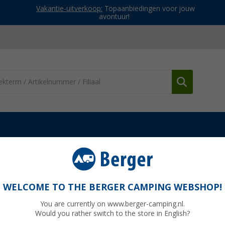
Vakantie-uitverkoop:
Topaanbiedingen voor jouw
avontuur!
Lijmen & kitten
Iso-tape
WELCOME TO THE BERGER CAMPING WEBSHOP!
You are currently on www.berger-camping.nl.
Would you rather switch to the store in English?
€ 5