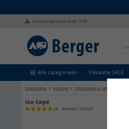
Kampeerspecialist sinds 1958
Alle categorieën
Vakantie SALE
Startpagina
Voertuig
Ombouwen & uitbouwen
Iso-tape
(4)
Artikelnr: 239590