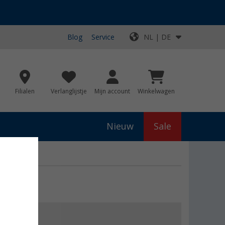
Blog
Service
NL | DE
Filialen
Verlanglijstje
Mijn account
Winkelwagen
Nieuw
Sale
,99