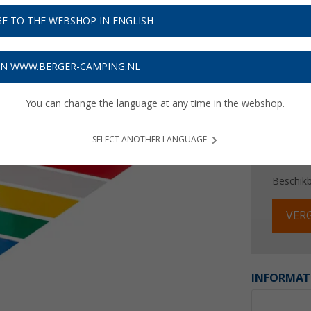
E TO THE WEBSHOP IN ENGLISH
Prijzen inc
Verzeke
ON WWW.BERGER-CAMPING.NL
You can change the language at any time in the webshop.
SELECT ANOTHER LANGUAGE
Beschik
VERG
INFORMAT