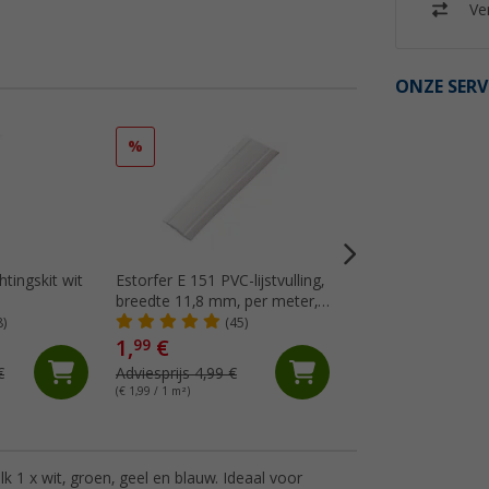
Ver
ONZE SERV
%
%
htingskit wit
Estorfer E 151 PVC-lijstvulling,
Dekalin afdekmassa
breedte 11,8 mm, per meter,
(Me
wit
8)
(45)
1,
€
14,
€
99
99
€
Adviesprijs 4,99 €
Adviesprijs 17,75 €
(€ 1,99 / 1 m²)
(€ 48,35 / 1 l)
elk 1 x wit, groen, geel en blauw. Ideaal voor