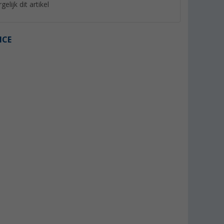
gelijk dit artikel
ICE
%
%
 lichtgrijs
Berger chenille pluizig gordijn
Sikaflex 522 Zelfkl
Dichtingsproduct 3
er dan 100)
(Meer dan 100)
Zwart
(44)
10,
€
99
24,
€
99
Adviesprijs 17,66 €
Adviesprijs 39,99 €
(€ 36,63 / 1 l)