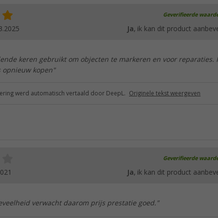
Geverifieerde waard
3.2025
Ja
, ik kan dit product aanbev
llende keren gebruikt om objecten te markeren en voor reparaties. I
ds opnieuw kopen"
ring werd automatisch vertaald door DeepL.
Originele tekst weergeven
Geverifieerde waard
2021
Ja
, ik kan dit product aanbev
veelheid verwacht daarom prijs prestatie goed."