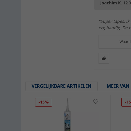
Joachim K.
12.
"Super tapes, ik
erg handig. De p
Waarde
VERGELIJKBARE ARTIKELEN
MEER VAN 
-15%
-1