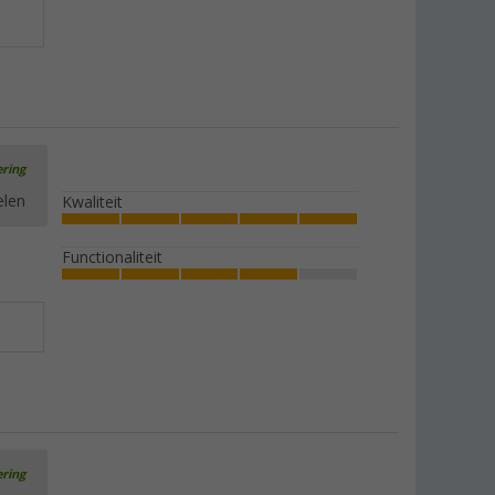
ering
elen
Kwaliteit
Functionaliteit
ering