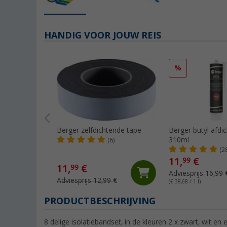
HANDIG VOOR JOUW REIS
%
Berger zelfdichtende tape
Berger butyl afdic
310ml
(6)
(2
11,
€
99
11,
€
99
Adviesprijs 16,99 
Adviesprijs 12,99 €
(€ 38,68 / 1 l)
PRODUCTBESCHRIJVING
8 delige isolatiebandset, in de kleuren 2 x zwart, wit en 