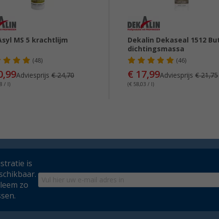
syl MS 5 krachtlijm
Dekalin Dekaseal 1512 Bu
dichtingsmassa
(48)
(46)
0,99
€ 17,99
Adviesprijs
€ 24,70
Adviesprijs
€ 21,75
 / l)
(€ 58,03 / l)
tratie is
schikbaar.
bleem zo
ssen.