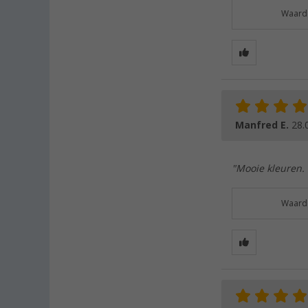
Waarde
Manfred E.
28.
"Mooie kleuren. 
Waarde