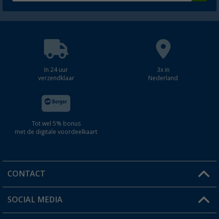
In 24 uur
3x in
verzendklaar
Nederland
Tot wel 5% bonus
met de digitale voordeelkaart
CONTACT
SOCIAL MEDIA
Een vraag?