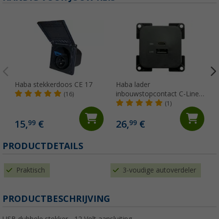
Haba stekkerdoos CE 17
Haba lader
inbouwstopcontact C-Line
(16)
dual USB-A en USB-C 10-24
(1)
Volt
15,
€
26,
€
99
99
PRODUCTDETAILS
Praktisch
3-voudige autoverdeler
PRODUCTBESCHRIJVING
USB dubbele stekker - 12 Volt aansluiting