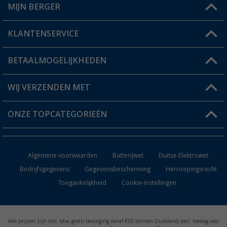
MIJN BERGER
Winkel vinden
KLANTENSERVICE
Mijn account
Status bestelling
BETAALMOGELIJKHEDEN
FAQ & Contact
Berger voordeelkaart
Verzendinformatie
WIJ VERZENDEN MET
Verlanglijstje
Retourneren
ONZE TOPCATEGORIEËN
Catalogus
Camper en caravan accessoires
Dealer worden
Algemene voorwaarden
Batterijwet
Duitse Elektrowet
Keukenaccessoires
Bedrijfsgegevens
Gegevensbescherming
Herroepingsrecht
Toegankelijkheid
Cookie-instellingen
Campingmeubilair
Campingtoiletten
Alle prijzen zijn incl. btw, gratis bezorging vanaf €50 binnen Duitsland, excl. toeslag voor