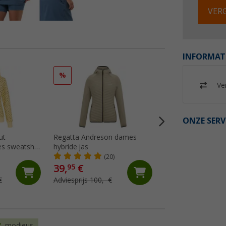
VERG
INFORMAT
%
%
Ver
ONZE SERV
ut
Regatta Andreson dames
Ankerglut Ankergl
s sweatshirt
hybride jas
damesjas
(20)
(12)
39,
€
39,
€
95
95
€
Adviesprijs 100,- €
Adviesprijs 119,95 
modieus