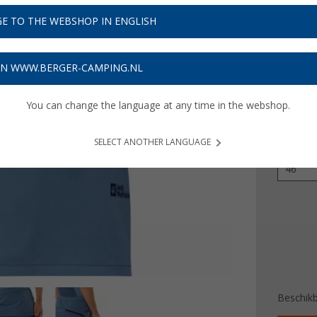
€ 3
E TO THE WEBSHOP IN ENGLISH
Prijzen inc
Verzeke
ON WWW.BERGER-CAMPING.NL
You can change the language at any time in the webshop.
Kleur
SELECT ANOTHER LANGUAGE
Maat
46
Beschik