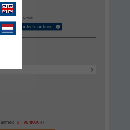
0,00
l. BTW
plus verzendkosten
r tot 5% voordeelkaartbonus
baarheid:
UITVERKOCHT