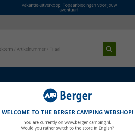
Vakantie-uitverkoop:
Topaanbiedingen voor jouw
avontuur!
jurken
Jack Wolfskin Hiking Alpine Skort damesrok
 damesrok
WELCOME TO THE BERGER CAMPING WEBSHOP!
You are currently on www.berger-camping.nl.
Would you rather switch to the store in English?
Adviespri