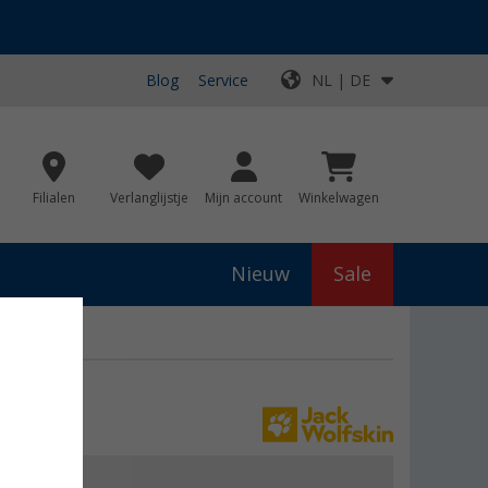
Blog
Service
NL | DE
Filialen
Verlanglijstje
Mijn account
Winkelwagen
Nieuw
Sale
js
€ 64,95