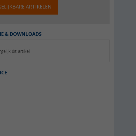
ELIJKBARE ARTIKELEN
IE & DOWNLOADS
%
%
gelijk dit artikel
ICE
utmeer
Regatta Mindano VIII
Berggids Lima II R
damesblouse
voor vrouwen en 
(6)
(39)
21,
€
19,
€
95
95
€
Adviesprijs 50,- €
Adviesprijs 39,95 €