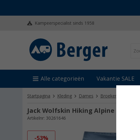
Kampeerspecialist sinds 1958
Alle categorieën
Vakantie SALE
Startpagina
Kleding
Dames
Broeken, rokken & 
Jack Wolfskin Hiking Alpine Skort
Artikelnr: 30261646
-53%