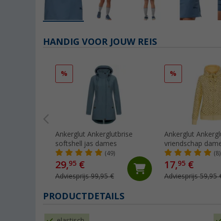
HANDIG VOOR JOUW REIS
%
%
Ankerglut Ankerglutbrise
Ankerglut Ankergl
softshell jas dames
vriendschap dame
jas
(49)
(8)
29,
€
17,
€
95
95
Adviesprijs 99,95 €
Adviesprijs 59,95 
PRODUCTDETAILS
elastisch