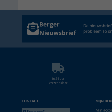
Berger
De nieuwsbrief
probleem zo sn
Nieuwsbrief
In 24 uur
verzendklaar
CONTACT
MIJN BER
Mijn acco
Een vraag?