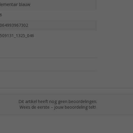
lementair blauw
6
064993967302
509131_1325_046
Dit artikel heeft nog geen beoordelingen.
Wees de eerste – jouw beoordeling telt!