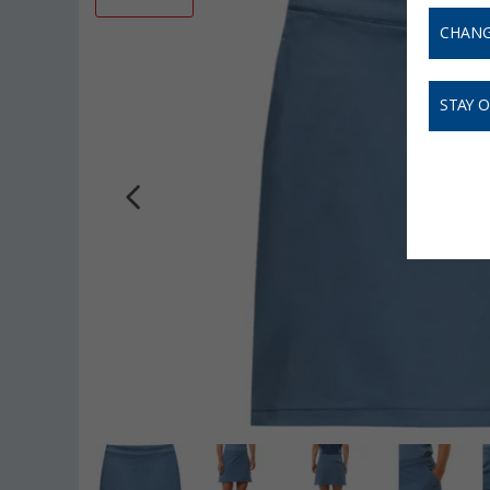
CHANG
STAY 