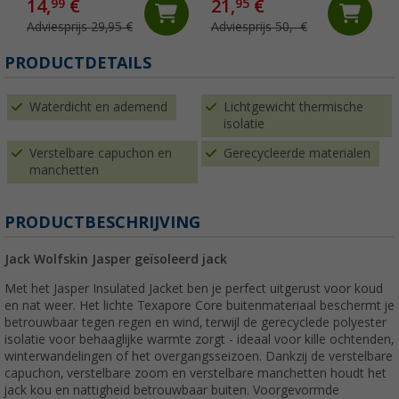
14,
€
21,
€
99
95
Adviesprijs 29,95 €
Adviesprijs 50,- €
PRODUCTDETAILS
Waterdicht en ademend
Lichtgewicht thermische
isolatie
Verstelbare capuchon en
Gerecycleerde materialen
manchetten
PRODUCTBESCHRIJVING
Jack Wolfskin Jasper geïsoleerd jack
Met het Jasper Insulated Jacket ben je perfect uitgerust voor koud
en nat weer. Het lichte Texapore Core buitenmateriaal beschermt je
betrouwbaar tegen regen en wind, terwijl de gerecyclede polyester
isolatie voor behaaglijke warmte zorgt - ideaal voor kille ochtenden,
winterwandelingen of het overgangsseizoen. Dankzij de verstelbare
capuchon, verstelbare zoom en verstelbare manchetten houdt het
jack kou en nattigheid betrouwbaar buiten. Voorgevormde