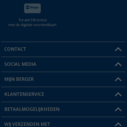
Tot wel 5% bonus
met de digitale voordeelkaart
CONTACT
SOCIAL MEDIA
Een vraag?
MIJN BERGER
Winkel vinden
KLANTENSERVICE
Mijn account
Status bestelling
BETAALMOGELIJKHEDEN
FAQ & Contact
Berger voordeelkaart
Verzendinformatie
WIJ VERZENDEN MET