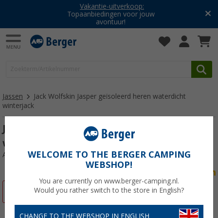
Vakantie-uitverkoop:
Topaanbiedingen voor jouw
avontuur!
Jassen
Jack Wolfskin Jasper geïsoleerd heren waterdicht
winterjack
Jack Wolfskin Jasper geïsoleerd heren
waterdicht winterjack
WELCOME TO THE BERGER CAMPING
Artikelnr: 104069XXXL
WEBSHOP!
You are currently on www.berger-camping.nl.
Would you rather switch to the store in English?
-22%
CHANGE TO THE WEBSHOP IN ENGLISH