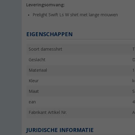
Leveringsomvang:
Prelight Swift Ls W shirt met lange mouwen
EIGENSCHAPPEN
Soort damesshirt
T
Geslacht
Materiaal
1
Kleur
k
Maat
S
ean
4
Fabrikant Artikel Nr.
A
JURIDISCHE INFORMATIE