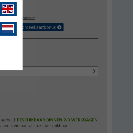
4,95
l. BTW
plus verzendkosten
r tot 5% voordeelkaartbonus
baarheid:
BESCHIKBAAR BINNEN 2-3 WERKDAGEN
s een klein aantal stuks beschikbaar