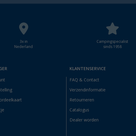
3x in
Campingspecialist
Nederland
sinds 1958
GER
KLANTENSERVICE
unt
FAQ & Contact
telling
Verzendinformatie
ordeelkaart
Retourneren
tje
Catalogus
Dealer worden