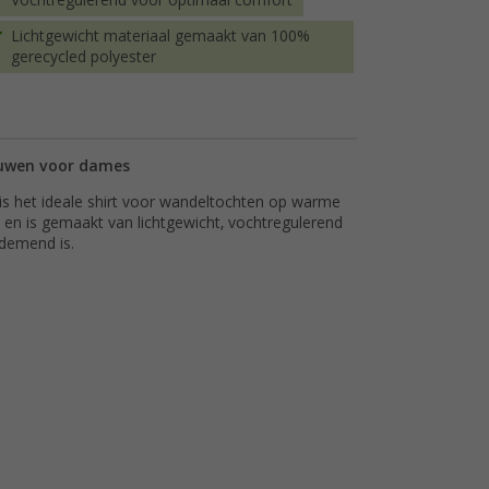
Vochtregulerend voor optimaal comfort
Lichtgewicht materiaal gemaakt van 100%
gerecycled polyester
mouwen voor dames
is het ideale shirt voor wandeltochten op warme
en is gemaakt van lichtgewicht, vochtregulerend
demend is.