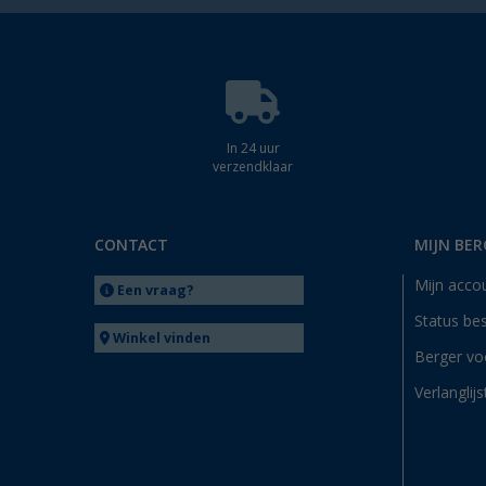
In 24 uur
verzendklaar
CONTACT
MIJN BER
Mijn acco
Een vraag?
Status bes
Winkel vinden
Berger vo
Verlanglijs