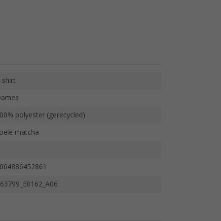
-shirt
Dames
00% polyester (gerecycled)
oele matcha
064886452861
63799_E0162_A06