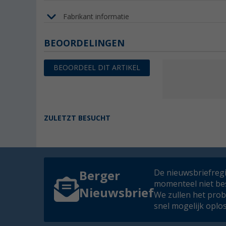
Fabrikant informatie
BEOORDELINGEN
BEOORDEEL DIT ARTIKEL
ZULETZT BESUCHT
De nieuwsbriefregis
Berger
momenteel niet be
Nieuwsbrief
We zullen het pro
snel mogelijk oplo