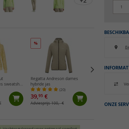
+2
1
BESCHIKBA
%
%
Be
INFORMAT
ut
Regatta Andreson dames
Ankerglut Ankergl
Ver
s sweatshirt
hybride jas
damesjas
(20)
(12)
39,
€
39,
€
95
95
€
Adviesprijs 100,- €
Adviesprijs 119,95 
ONZE SERV