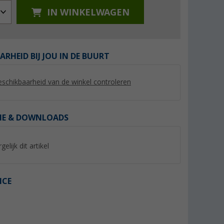
IN WINKELWAGEN
ARHEID BIJ JOU IN DE BUURT
%
%
schikbaarheid van de winkel controleren
IE & DOWNLOADS
utmeer
Regatta Mindano VIII
Berggids Lima II R
gelijk dit artikel
damesblouse
voor vrouwen en 
(6)
(39)
21,
€
19,
€
95
95
€
Adviesprijs 50,- €
Adviesprijs 39,95 €
ICE