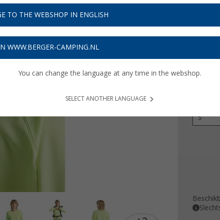
€ 4
E TO THE WEBSHOP IN ENGLISH
Prijzen inc
Verzeke
ON WWW.BERGER-CAMPING.NL
You can change the language at any time in the webshop.
Kleur
SELECT ANOTHER LANGUAGE
Maat
S
Beschik
Slecht