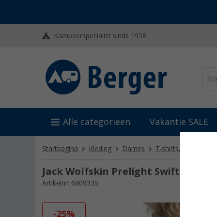
Kampeerspecialist sinds 1958
Alle categorieën
Vakantie SALE
Startpagina
Kleding
Dames
T-shirts, blouses & 
Jack Wolfskin Prelight Swift Ls d
Artikelnr: 680933S
-25%