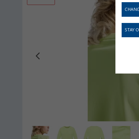
CHANG
STAY 