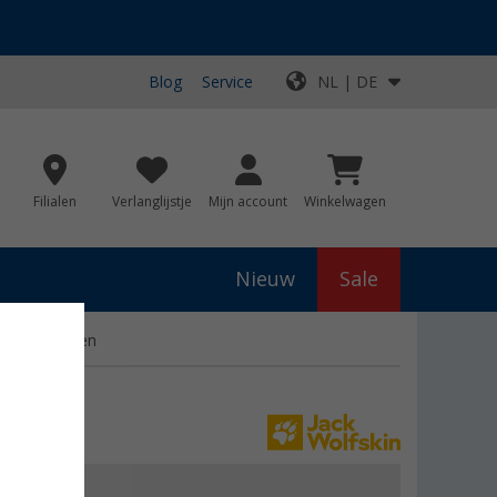
Blog
Service
NL | DE
Filialen
Verlanglijstje
Mijn account
Winkelwagen
Nieuw
Sale
t lange mouwen
js
€ 59,95