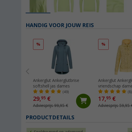
HANDIG VOOR JOUW REIS
%
%
Ankerglut Ankerglutbrise
Ankerglut Ankergl
softshell jas dames
vriendschap dame
jas
(49)
(8)
29,
€
17,
€
95
95
Adviesprijs 99,95 €
Adviesprijs 59,95 
PRODUCTDETAILS