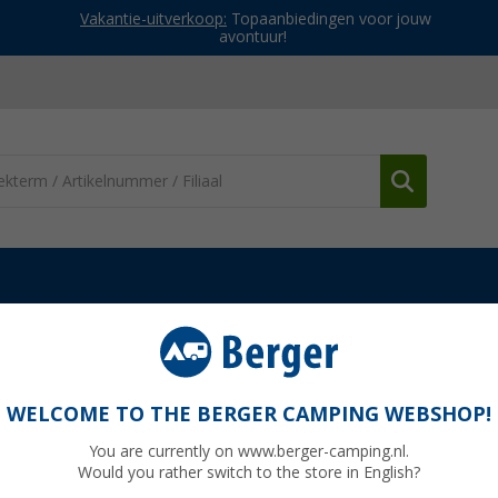
Vakantie-uitverkoop:
Topaanbiedingen voor jouw
avontuur!
truien
Jack Wolfskin Prelight Swift Ls dames functioneel shirt me
ames functioneel shirt met lange mouwen
WELCOME TO THE BERGER CAMPING WEBSHOP!
You are currently on www.berger-camping.nl.
Would you rather switch to the store in English?
Adviespri