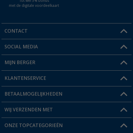
Tot wel 5% bonus
met de digitale voordeelkaart
CONTACT
SOCIAL MEDIA
Een vraag?
MIJN BERGER
Winkel vinden
KLANTENSERVICE
Mijn account
Status bestelling
BETAALMOGELIJKHEDEN
FAQ & Contact
Berger voordeelkaart
Verzendinformatie
WIJ VERZENDEN MET
Verlanglijstje
Retourneren
ONZE TOPCATEGORIEËN