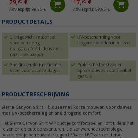
29,
€
17,
€
95
95
Adviesprijs 99,95 €
Adviesprijs 59,95 €
PRODUCTDETAILS
Lichtgewicht materiaal
UV-bescherming voor
voor een hoog
langere perioden in de zon
draagcomfort tijdens het
reizen en toeren
Sneldrogende functionele
Praktische borstzak en
vezel voor actieve dagen
oprolmouwen voor flexibel
gebruik
PRODUCTBESCHRIJVING
Sierra Canyon Shirt - blouse met korte mouwen voor dames
met UV-bescherming en sneldrogend comfort
Het Sierra Canyon Shirt W houdt je comfortabel en licht tijdens het
reizen en op outdooravonturen. De zonwerende technologie
beschermt je betrouwbaar tegen UVA- en UVB-stralen, terwijl