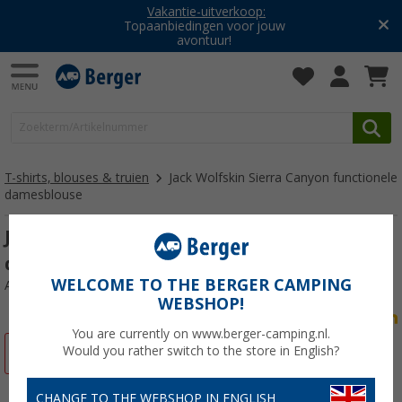
Vakantie-uitverkoop:
Topaanbiedingen voor jouw
avontuur!
T-shirts, blouses & truien
Jack Wolfskin Sierra Canyon functionele
damesblouse
Jack Wolfskin Sierra Canyon functionele
damesblouse
WELCOME TO THE BERGER CAMPING
Artikelnr: 436775XXL
WEBSHOP!
You are currently on www.berger-camping.nl.
Would you rather switch to the store in English?
-18%
CHANGE TO THE WEBSHOP IN ENGLISH