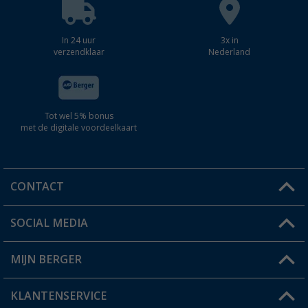
In 24 uur
3x in
verzendklaar
Nederland
Tot wel 5% bonus
met de digitale voordeelkaart
CONTACT
SOCIAL MEDIA
Een vraag?
MIJN BERGER
Winkel vinden
KLANTENSERVICE
Mijn account