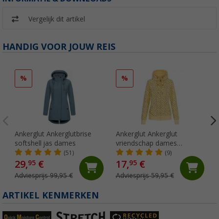
Vergelijk dit artikel
HANDIG VOOR JOUW REIS
%
%
Ankerglut Ankerglutbrise
Ankerglut Ankerglut
softshell jas dames
vriendschap dames
sweatshirt jas
(51)
(9)
29,
€
17,
€
95
95
Adviesprijs 99,95 €
Adviesprijs 59,95 €
ARTIKEL KENMERKEN