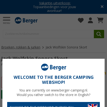
Vakantie-uitverkoop:
Topaanbiedingen voor jouw
avontuur!
Broeken, rokken & jurken
Jack Wolfskin Sonora Skort
Jack Wolfskin Sonora Skort
Artikelnr: 64121046
WELCOME TO THE BERGER CAMPING
WEBSHOP!
-50%
You are currently on www.berger-camping.nl.
Would you rather switch to the store in English?