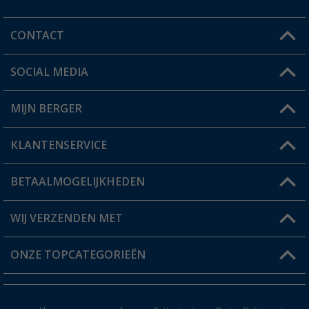
CONTACT
SOCIAL MEDIA
Een vraag?
MIJN BERGER
Winkel vinden
KLANTENSERVICE
Mijn account
Status bestelling
BETAALMOGELIJKHEDEN
FAQ & Contact
Berger voordeelkaart
Verzendinformatie
WIJ VERZENDEN MET
Verlanglijstje
Retourneren
ONZE TOPCATEGORIEËN
Catalogus
Camper en caravan accessoires
Dealer worden