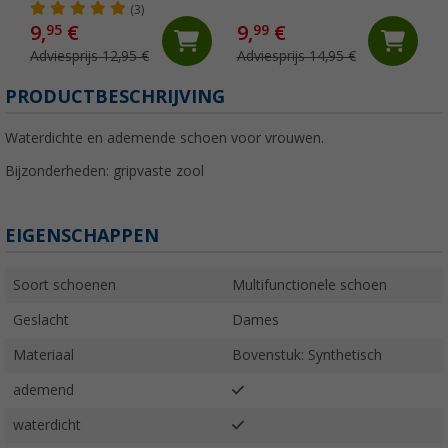
schoenen
zwembad
(3)
9,
€
9,
€
95
99
Adviesprijs 12,95 €
Adviesprijs 14,95 €
PRODUCTBESCHRIJVING
Waterdichte en ademende schoen voor vrouwen.
Bijzonderheden: gripvaste zool
EIGENSCHAPPEN
Soort schoenen
Multifunctionele schoen
Geslacht
Dames
Materiaal
Bovenstuk: Synthetisch
ademend
waterdicht