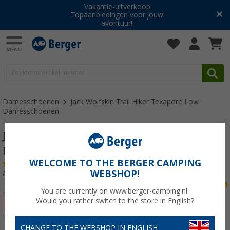
Vakantie-uitverkoop:
Topaanbiedingen voor jouw
avontuur!
Damesschoenen
Jack Wolfskin Trail Hiker Texapore Low
Damesschoenen
Jack Wolfskin Trail Hiker Texapore Low
Damesschoenen
WELCOME TO THE BERGER CAMPING
(4)
WEBSHOP!
Artikelnr: 34394141
You are currently on www.berger-camping.nl.
Would you rather switch to the store in English?
-28%
CHANGE TO THE WEBSHOP IN ENGLISH