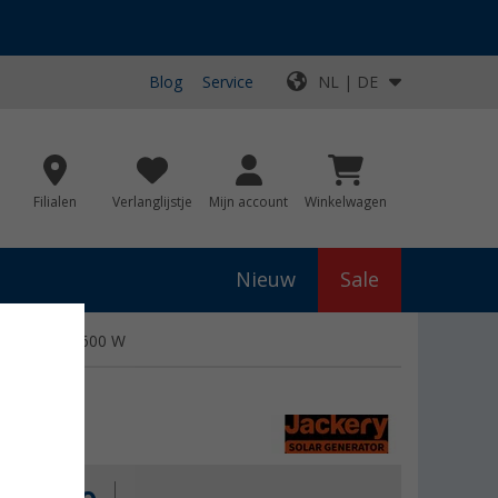
Blog
Service
NL | DE
Filialen
Verlanglijstje
Mijn account
Winkelwagen
Nieuw
Sale
 3072 Wh / 3600 W