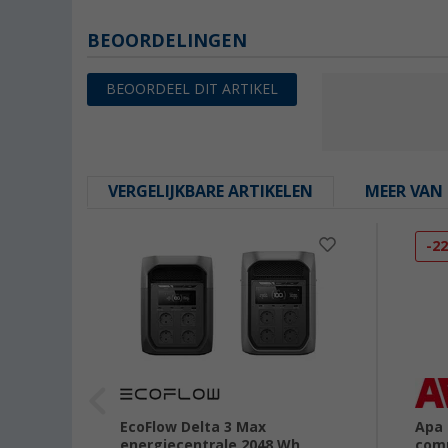
BEOORDELINGEN
BEOORDEEL DIT ARTIKEL
VERGELIJKBARE ARTIKELEN
MEER VAN 
-2
tation
EcoFlow Delta 3 Max
Apa
Wh /
energiecentrale 2048 Wh
com