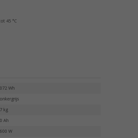
tot 45 °C
072 Wh
onkergrijs
7 kg
0 Ah
600 W