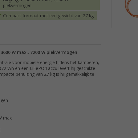
piekvermogen
Compact formaat met een gewicht van 27 kg
 3600 W max., 7200 W piekvermogen
ntrale voor mobiele energie tijdens het kamperen,
3072 Wh en een LiFePO4 accu levert hij geschikte
pacte behuizing van 27 kg is hij gemakkelijk te
ogen
W max.
.