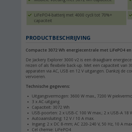
LiFePO4-batterij met 4000 cycli tot 70%+
capaciteit
PRODUCTBESCHRIJVING
Compacte 3072 Wh energiecentrale met LiFePO4 en
De Jackery Explorer 3000 v2 is een draagbare energiece
reizen of als flexibele back-up. Met een capaciteit van 
apparaten via AC, USB en 12 V uitgangen. Dankzij de com
vervoeren.
Technische gegevens:
Uitgangsvermogen: 3600 W max., 7200 W piekverm
3 x AC-uitgang
Capaciteit: 3072 Wh
USB-poorten: 2 x USB-C 100 W max.; 2 x USB-A 18 
Autoaansluiting: 12 V / 10 A max.
Ingang: 2 x DC 8-mm; AC 220-240 V, 50 Hz, 10 A max
Cel chemie: LiFePO4