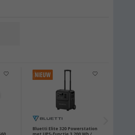
Bluetti Elite 320 Powerstation
EcoFl
560
met UPS-functie 3.200 Wh /
energ