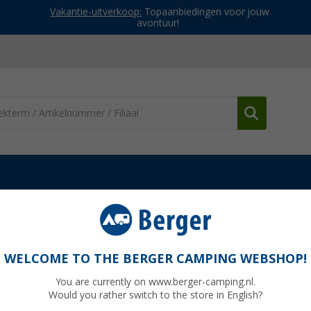
Vakantie-uitverkoop:
Topaanbiedingen voor jouw
avontuur!
owerstations
Jackery Explorer 3000 v2 draagbare energiecentrale
 energiecentrale 3072 Wh / 3600 W
WELCOME TO THE BERGER CAMPING WEBSHOP!
You are currently on www.berger-camping.nl.
Would you rather switch to the store in English?