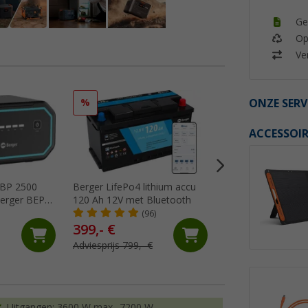
Ge
Op
Ver
ONZE SERV
%
%
ACCESSOIR
EBP 2500
Berger LifePo4 lithium accu
Berger LiFePO4 Li
Berger BEPS
120 Ah 12V met Bluetooth
100 Ah Eco
on
(96)
(43)
399,- €
299,- €
Adviesprijs 799,- €
Adviesprijs 699,- €
Uitgangen: 3600 W max., 7200 W