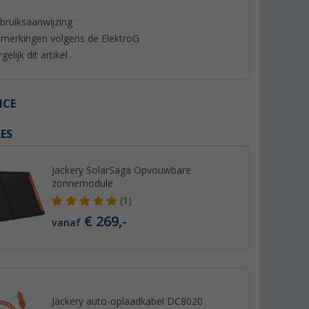
bruiksaanwijzing
merkingen volgens de ElektroG
gelijk dit artikel
ICE
%
ES
Jackery SolarSaga Opvouwbare
zonnemodule
thium accu
EcoFlow Delta 3 draagbare
Berger AC/DC lade
(1)
energiecentrale 1 kWh 1.800
(5)
W
(15)
€ 269,-
vanaf
129,- €
749,- €
Adviesprijs 159,- €
Jackery auto-oplaadkabel DC8020