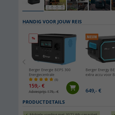
HANDIG VOOR JOUW REIS
%
Berger Energie BEPS 300
Berger Energy B
Energiecentrale
extra accu voor 
2500 Powerstati
(8)
159,- €
649,- €
Adviesprijs 179,- €
PRODUCTDETAILS
Mobiele voeding met 3072 Wh capaciteit