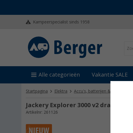
Kampeerspecialist sinds 1958
Alle categorieën
Vakantie SALE
Startpagina
Elektra
Accu's, batterijen & laders
P
Jackery Explorer 3000 v2 draagbare
Artikelnr: 261126