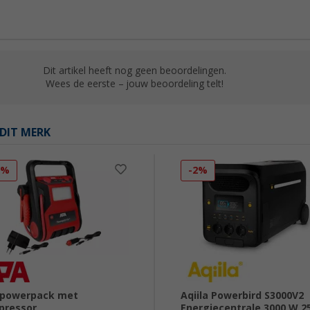
Dit artikel heeft nog geen beoordelingen.
Wees de eerste – jouw beoordeling telt!
DIT MERK
2%
-2%
 powerpack met
Aqiila Powerbird S3000V2
pressor
Energiecentrale 3000 W 2