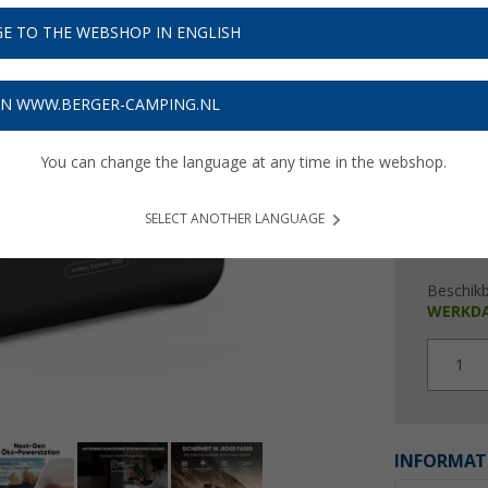
€ 1
E TO THE WEBSHOP IN ENGLISH
Prijzen inc
92,75
€
ON WWW.BERGER-CAMPING.NL
Prod
You can change the language at any time in the webshop.
SELECT ANOTHER LANGUAGE
Beschik
WERKD
1
INFORMAT