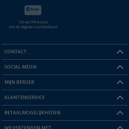
Tot wel 5% bonus
met de digitale voordeelkaart
CONTACT
SOCIAL MEDIA
Een vraag?
MIJN BERGER
Winkel vinden
KLANTENSERVICE
Mijn account
Status bestelling
BETAALMOGELIJKHEDEN
FAQ & Contact
Berger voordeelkaart
Verzendinformatie
WIJ VERZENDEN MET