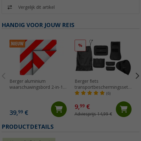
Vergelijk dit artikel
HANDIG VOOR JOUW REIS
%
Berger aluminium
Berger fiets
waarschuwingsbord 2-in-1
transportbeschermingsset
voor Italië en Spanje 50 x
voor fietsendrager 7-delig
(6)
50 cm
9,
€
99
39,
€
99
Adviesprijs 14,99 €
PRODUCTDETAILS