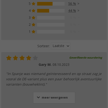
5
56 %
4
44 %
3
0 %
2
0 %
1
0 %
Laatste
Sorteer:
Geverifieerde waardering
Gary M.
08.10.2023
"In Spanje was niemand geïnteresseerd en op straat zag je
vooral de DE-variant plus een paar behoorlijk avontuurlijke
varianten (bouwheklint)."
meer weergeven