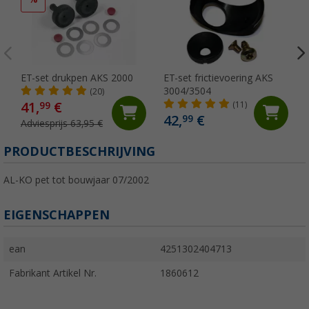
ET-set drukpen AKS 2000
ET-set frictievoering AKS
3004/3504
(20)
41,
€
99
(11)
42,
€
99
Adviesprijs 63,95 €
PRODUCTBESCHRIJVING
AL-KO pet tot bouwjaar 07/2002
EIGENSCHAPPEN
ean
4251302404713
Fabrikant Artikel Nr.
1860612