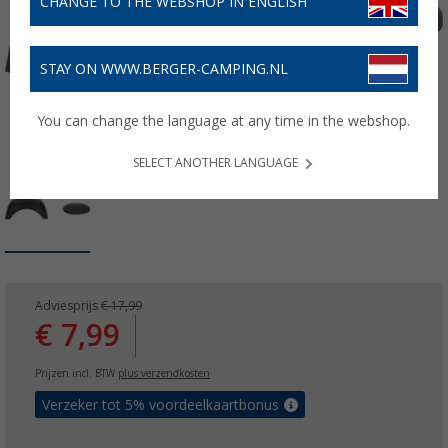
CHANGE TO THE WEBSHOP IN ENGLISH
STAY ON WWW.BERGER-CAMPING.NL
You can change the language at any time in the webshop.
SELECT ANOTHER LANGUAGE
Adviesprijs
€ 17,99
€ 7,99
Prijzen incl. BTW
plus verzendkosten
Verzeker tot 5% voordeelkaartbonus