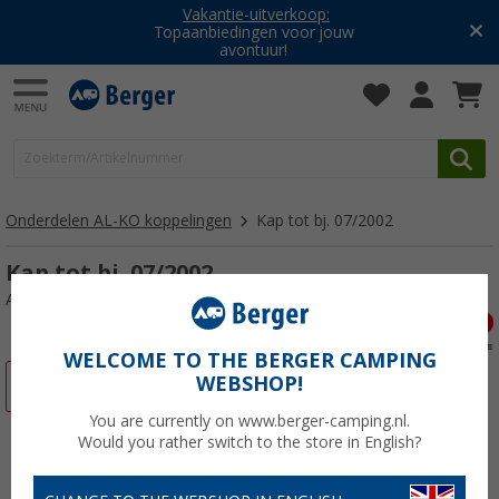
Vakantie-uitverkoop:
Topaanbiedingen voor jouw
avontuur!
Onderdelen AL-KO koppelingen
Kap tot bj. 07/2002
Kap tot bj. 07/2002
Artikelnr: 112553
WELCOME TO THE BERGER CAMPING
WEBSHOP!
-55%
You are currently on www.berger-camping.nl.
Would you rather switch to the store in English?