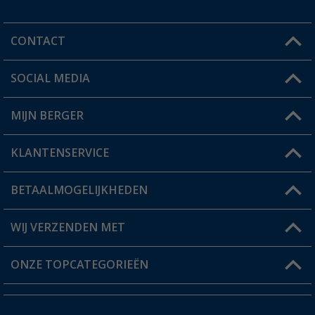
CONTACT
SOCIAL MEDIA
Een vraag?
MIJN BERGER
Winkel vinden
KLANTENSERVICE
Mijn account
Status bestelling
BETAALMOGELIJKHEDEN
FAQ & Contact
Berger voordeelkaart
Verzendinformatie
WIJ VERZENDEN MET
Verlanglijstje
Retourneren
ONZE TOPCATEGORIEËN
Catalogus
Camper en caravan accessoires
Dealer worden