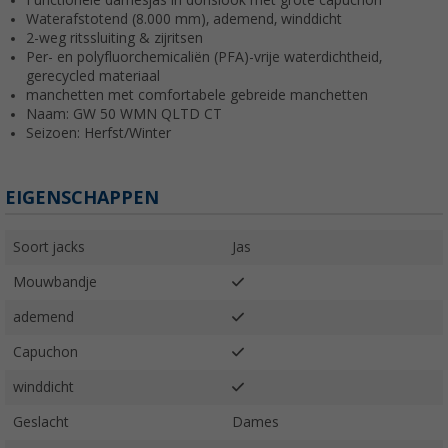
Functionele damesjas in donslook met grote capuchon
Waterafstotend (8.000 mm), ademend, winddicht
2-weg ritssluiting & zijritsen
Per- en polyfluorchemicaliën (PFA)-vrije waterdichtheid,
gerecycled materiaal
manchetten met comfortabele gebreide manchetten
Naam: GW 50 WMN QLTD CT
Seizoen: Herfst/Winter
EIGENSCHAPPEN
Soort jacks
Jas
Mouwbandje
ademend
Capuchon
winddicht
Geslacht
Dames