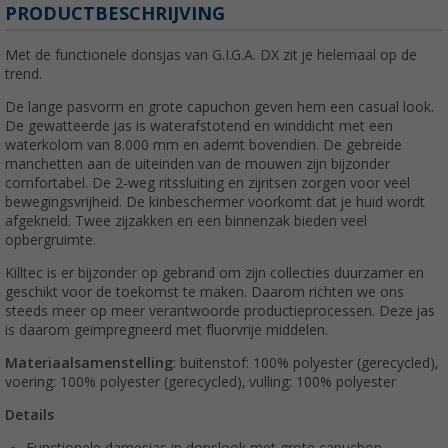
PRODUCTBESCHRIJVING
Met de functionele donsjas van G.I.G.A. DX zit je helemaal op de
trend.
De lange pasvorm en grote capuchon geven hem een casual look.
De gewatteerde jas is waterafstotend en winddicht met een
waterkolom van 8.000 mm en ademt bovendien. De gebreide
manchetten aan de uiteinden van de mouwen zijn bijzonder
comfortabel. De 2-weg ritssluiting en zijritsen zorgen voor veel
bewegingsvrijheid. De kinbeschermer voorkomt dat je huid wordt
afgekneld. Twee zijzakken en een binnenzak bieden veel
opbergruimte.
Killtec is er bijzonder op gebrand om zijn collecties duurzamer en
geschikt voor de toekomst te maken. Daarom richten we ons
steeds meer op meer verantwoorde productieprocessen. Deze jas
is daarom geïmpregneerd met fluorvrije middelen.
Materiaalsamenstelling
: buitenstof: 100% polyester (gerecycled),
voering: 100% polyester (gerecycled), vulling: 100% polyester
Details