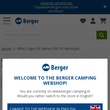
Vakantie-uitverkoop:
Topaanbiedingen voor jouw
avontuur!
Jassen
Killtec Giga DX dames GW 50 damesjas
Killtec Giga DX dames GW 50 damesjas
Artikelnr: 39690646
WELCOME TO THE BERGER CAMPING
-35%
WEBSHOP!
You are currently on www.berger-camping.nl.
Would you rather switch to the store in English?
CHANGE TO THE WEBSHOP IN ENGLISH