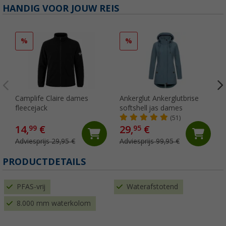
HANDIG VOOR JOUW REIS
%
%
Camplife Claire dames
Ankerglut Ankerglutbrise
fleecejack
softshell jas dames
(51)
14,
€
29,
€
99
95
Adviesprijs 29,95 €
Adviesprijs 99,95 €
PRODUCTDETAILS
PFAS-vrij
Waterafstotend
8.000 mm waterkolom