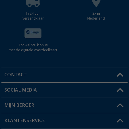
In 24 uur
3x in
verzendklaar
Nederland
Tot wel 5% bonus
met de digitale voordeelkaart
CONTACT
SOCIAL MEDIA
Een vraag?
MIJN BERGER
Winkel vinden
KLANTENSERVICE
Mijn account