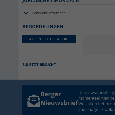
JURIDISCHE INFORMATIE
Fabrikant informatie
BEOORDELINGEN
BEOORDEEL DIT ARTIKEL
ZULETZT BESUCHT
De nieuwsbriefregis
Berger
momenteel niet be
Nieuwsbrief
We zullen het pro
snel mogelijk oplo