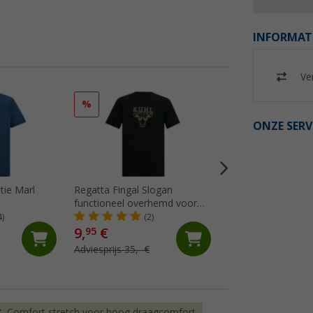
INFORMAT
Ver
%
%
ONZE SERV
tie Marl
Regatta Fingal Slogan
Regatta Fingal Str
functioneel overhemd voor
functioneel herens
heren
grafische print
4)
(2)
(3)
9,
€
9,
€
95
95
Adviesprijs 35,- €
Adviesprijs 35,- €
Comfort stretch voor hoog draagcomfort