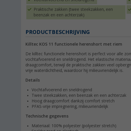
Praktische zakken (twee steekzakken, een
beenzak en een achterzak)
PRODUCTBESCHRIJVING
Killtec KOS 11 functionele herenshort met riem
De killtec functionele herenshort is perfect voor alle zo
vochtafvoerend en sneldrogend. Het elastische materia
draagcomfort, terwijl de praktische zakken veel opberg
vrije waterdichtheid, waardoor hij milieuvriendelijk is.
Details
Vochtafvoerend en sneldrogend
Twee steekzakken, een beenzak en een achterzak
Hoog draagcomfort dankzij comfort stretch
PFAS-vrije impregnering, milieuvriendelijk
Technische gegevens
Materiaal: 100% polyester (polyester stretch)