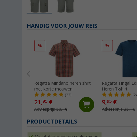
HANDIG VOOR JOUW REIS
%
%
Regatta Mindano heren shirt
Regatta Fingal Edi
met korte mouwen
Heren T-shirt
(23)
(2
21,
€
9,
€
95
95
Adviesprijs 50,- €
Adviesprijs 35,- €
PRODUCTDETAILS
Vochtafvoerend en sneldrogend