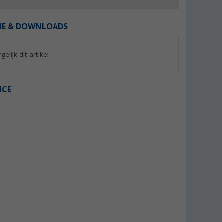
IE & DOWNLOADS
gelijk dit artikel
%
%
ICE
etch
Regatta Remex II herenpolo
Regatta Travel Ligh
hirt met
Packaway herensho
(20)
(9)
14,
€
19,
€
95
95
Adviesprijs 40,- €
Adviesprijs 80,- €