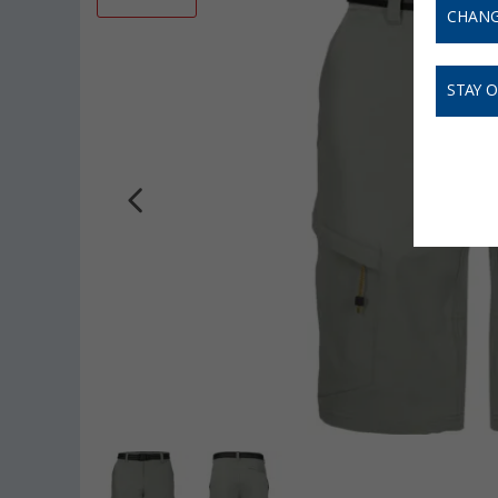
CHANG
STAY 