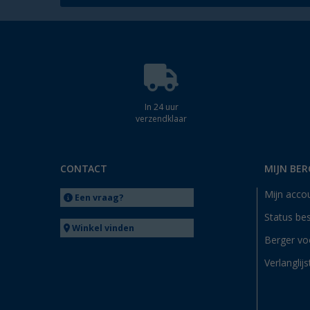
In 24 uur
verzendklaar
CONTACT
MIJN BER
Mijn acco
Een vraag?
Status bes
Winkel vinden
Berger vo
Verlanglijs