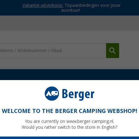
Vakantie-uitverkoop:
Topaanbiedingen voor jouw
avontuur!
Killtec KOS 11 heren bermuda met riem
riem
WELCOME TO THE BERGER CAMPING WEBSHOP!
You are currently on www.berger-camping.nl.
Would you rather switch to the store in English?
Adviespri