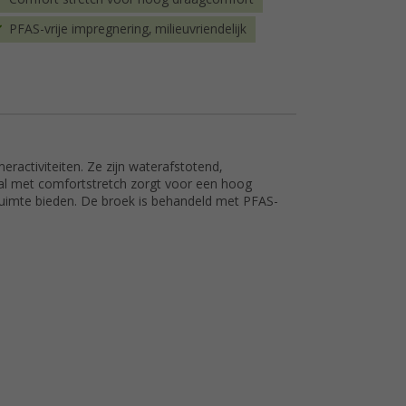
PFAS-vrije impregnering, milieuvriendelijk
meractiviteiten. Ze zijn waterafstotend,
al met comfortstretch zorgt voor een hoog
ruimte bieden. De broek is behandeld met PFAS-