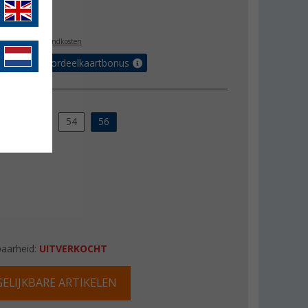
9,95
l. BTW
plus verzendkosten
r tot 5% voordeelkaartbonus
50
52
54
56
baarheid:
UITVERKOCHT
ELIJKBARE ARTIKELEN