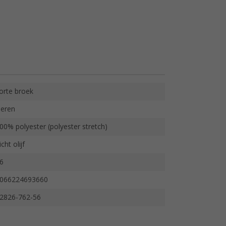
orte broek
eren
00% polyester (polyester stretch)
icht olijf
6
066224693660
2826-762-56