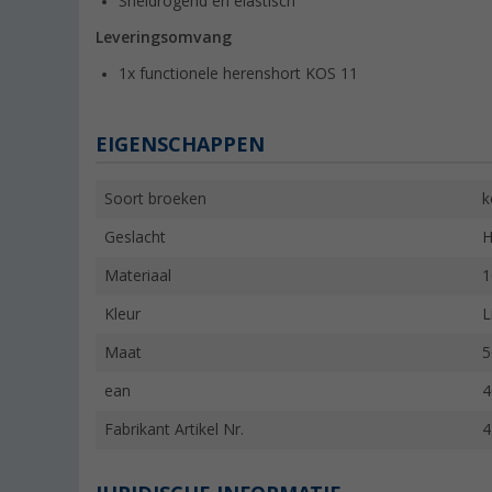
Sneldrogend en elastisch
Leveringsomvang
1x functionele herenshort KOS 11
EIGENSCHAPPEN
Soort broeken
k
Geslacht
H
Materiaal
1
Kleur
L
Maat
5
ean
4
Fabrikant Artikel Nr.
4