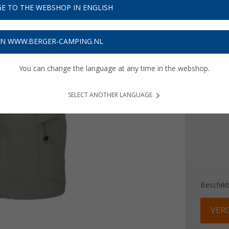
€ 3
E TO THE WEBSHOP IN ENGLISH
Prijzen inc
ON WWW.BERGER-CAMPING.NL
Verzeke
You can change the language at any time in the webshop.
Maat
48
SELECT ANOTHER LANGUAGE
Beschik
VERG