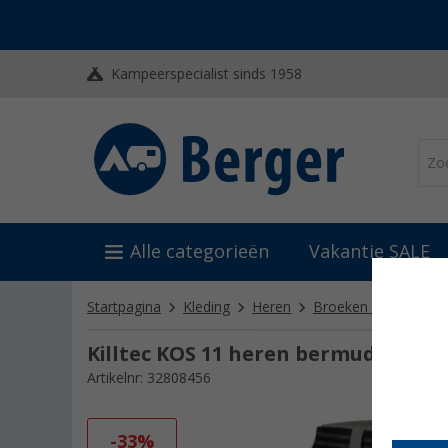
Kampeerspecialist sinds 1958
Alle categorieën
Vakantie SALE
Startpagina
Kleding
Heren
Broeken & shorts
Killtec KOS 11 heren bermuda met 
Artikelnr: 32808456
-33%