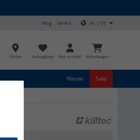
Blog
Service
NL | DE
Filialen
Verlanglijstje
Mijn account
Winkelwagen
Nieuw
Sale
js
€ 59,95