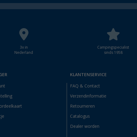
3x in
Campingspecialist
Nederland
sinds 1958
GER
KLANTENSERVICE
unt
FAQ & Contact
telling
Verzendinformatie
ordeelkaart
Retourneren
tje
Catalogus
Dealer worden