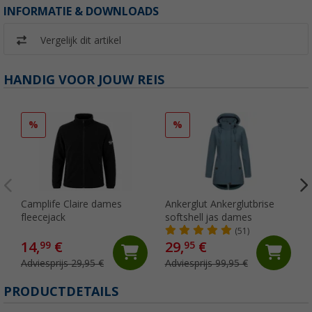
INFORMATIE & DOWNLOADS
Vergelijk dit artikel
HANDIG VOOR JOUW REIS
%
%
Camplife Claire dames
Ankerglut Ankerglutbrise
fleecejack
softshell jas dames
(51)
14,
€
29,
€
99
95
Adviesprijs 29,95 €
Adviesprijs 99,95 €
PRODUCTDETAILS