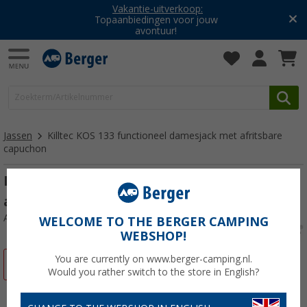
Vakantie-uitverkoop:
Topaanbiedingen voor jouw
avontuur!
Jassen
Killtec KOS 133 functioneel damesjack met afritsbare
capuchon
Killtec KOS 133 functioneel damesjack met
afritsbare capuchon
Artikelnr: 54902246
WELCOME TO THE BERGER CAMPING
WEBSHOP!
You are currently on www.berger-camping.nl.
-30%
Would you rather switch to the store in English?