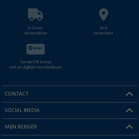
In 24 uur
3x in
verzendklaar
Nederland
Tot wel 5% bonus
met de digitale voordeelkaart
CONTACT
SOCIAL MEDIA
Een vraag?
MIJN BERGER
Winkel vinden