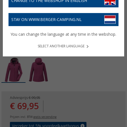
CHANGE TO THE WEBSHOP IN ENGLISH
STAY ON WWW.BERGER-CAMPING.NL
You can change the language at any time in the webshop.
SELECT ANOTHER LANGUAGE
Adviesprijs
€ 99,95
€ 69,95
Prijzen incl. BTW
gratis verzending
Verzeker tot 5% voordeelkaartbonus