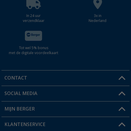
In 24 uur
3x in
verzendklaar
Nederland
Tot wel 5% bonus
met de digitale voordeelkaart
CONTACT
SOCIAL MEDIA
Een vraag?
MIJN BERGER
Winkel vinden
KLANTENSERVICE
Mijn account