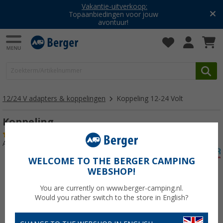
Vakantie-uitverkoop:
Topaanbiedingen voor jouw
avontuur!
12/24 V adapters & koppelingen
Koppeling 12-24 Volt
Koppeling
(3)
Artikelnr: 140470
WELCOME TO THE BERGER CAMPING
WEBSHOP!
You are currently on www.berger-camping.nl.
Would you rather switch to the store in English?