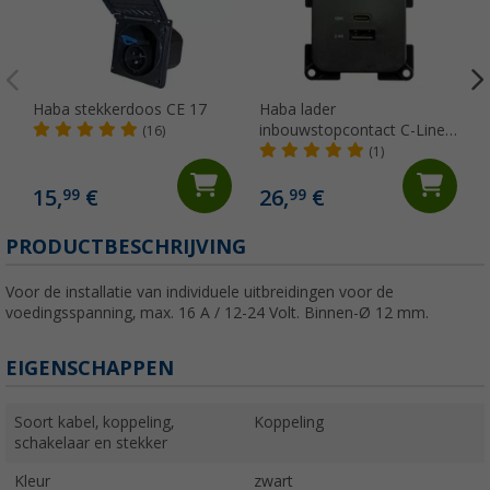
Haba stekkerdoos CE 17
Haba lader
inbouwstopcontact C-Line
(16)
dual USB-A en USB-C 10-24
(1)
Volt
15,
€
26,
€
99
99
PRODUCTBESCHRIJVING
Voor de installatie van individuele uitbreidingen voor de
voedingsspanning, max. 16 A / 12-24 Volt. Binnen-Ø 12 mm.
EIGENSCHAPPEN
Soort kabel, koppeling,
Koppeling
schakelaar en stekker
Kleur
zwart