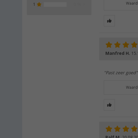
Waarde
1
0 %
Manfred H.
15.
"Past zeer goed"
Waarde
Ralf M.
20.08.2