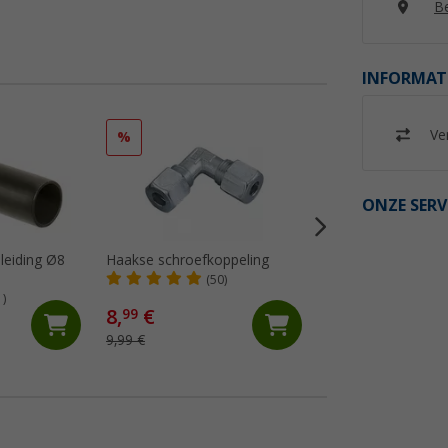
Be
INFORMAT
Ver
%
%
ONZE SERV
leiding Ø8
Haakse schroefkoppeling
rechte schroefverb
(50)
(32)
1)
8,
€
4,
€
99
99
9,99 €
6,99 €