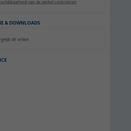
schikbaarheid van de winkel controleren
IE & DOWNLOADS
gelijk dit artikel
%
ICE
inding
Buisklem 5 per pak
Regelventiel
(21)
(40)
10,
€
99
7,
€
99
12,99 €