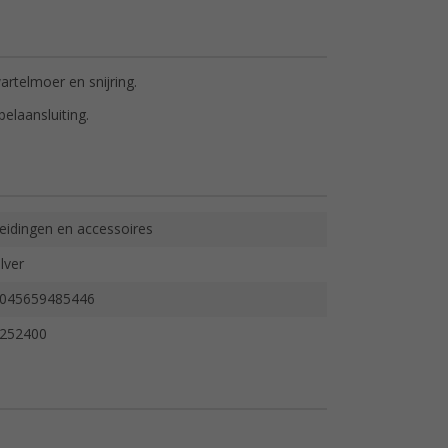
rtelmoer en snijring.
elaansluiting.
eidingen en accessoires
ilver
045659485446
252400