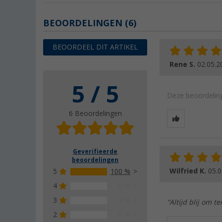
BEOORDELINGEN
(6)
BEOORDEEL DIT ARTIKEL
Rene S.
02.05.2
5 / 5
Deze beoordeling
6 Beoordelingen
Geverifieerde
beoordelingen
Wilfried K.
05.0
5
100 %
4
0 %
3
0 %
"Altijd blij om 
2
0 %