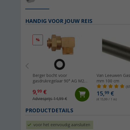
HANDIG VOOR JOUW REIS
%
Berger bocht voor
Van Leeuwen Gas
gasdrukregelaar 90° AG M20
mm 100 cm
x 1.5 - M20 x 1.5 ÜM
(6
9,
€
99
15,
€
99
Adviesprijs 14,99 €
(€ 15,99 / 1 m)
PRODUCTDETAILS
voor het eenvoudig aansluiten