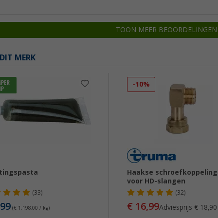
TOON MEER BEOORDELINGEN
DIT MERK
-10%
tingspasta
Haakse schroefkoppeling
voor HD-slangen
(33)
(32)
,99
€ 16,99
Adviesprijs
€ 18,90
(€ 1.198,00 / kg)