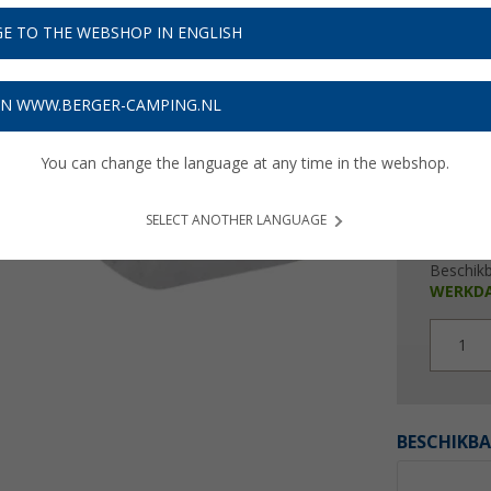
E TO THE WEBSHOP IN ENGLISH
Prijzen inc
Verzeke
ON WWW.BERGER-CAMPING.NL
You can change the language at any time in the webshop.
SELECT ANOTHER LANGUAGE
Beschik
WERKD
1
BESCHIKBA