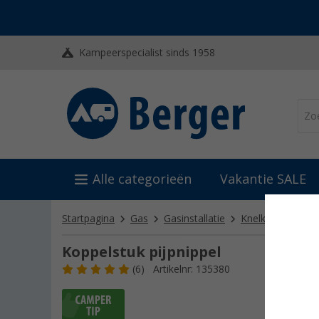
Kampeerspecialist sinds 1958
Alle categorieën
Vakantie SALE
Startpagina
Gas
Gasinstallatie
Knelkoppelingen
Koppelstuk pijpnippel
(6)
Artikelnr: 135380