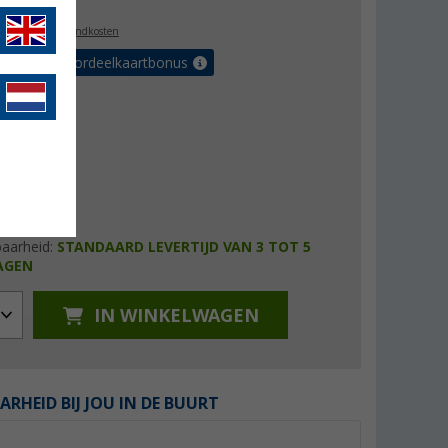
l. BTW
plus verzendkosten
r tot 5% voordeelkaartbonus
baarheid:
STANDAARD LEVERTIJD VAN 3 TOT 5
AGEN
IN WINKELWAGEN
ARHEID BIJ JOU IN DE BUURT