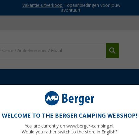
Vakantie-uitverkoop:
Topaanbiedingen voor jouw
avontuur!
Koppelstuk pijpnippel
WELCOME TO THE BERGER CAMPING WEBSHOP!
You are currently on www.berger-camping.nl.
Would you rather switch to the store in English?
€ 1