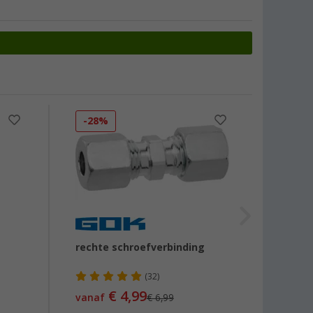
-28%
rechte schroefverbinding
Warte
(32)
€ 4,99
vanaf
€ 6,99
vanaf