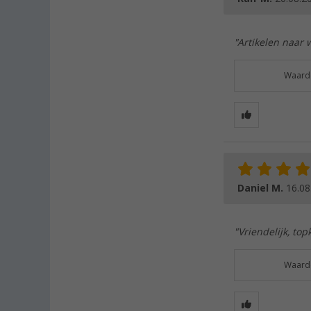
"Artikelen naar 
Waarde
Daniel M.
16.08
"Vriendelijk, top
Waarde