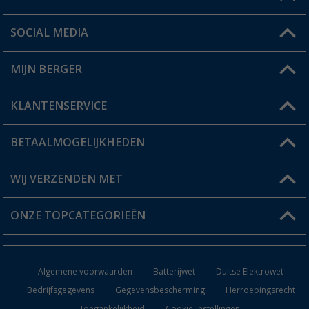
SOCIAL MEDIA
Een vraag?
MIJN BERGER
Winkel vinden
KLANTENSERVICE
Mijn account
Status bestelling
BETAALMOGELIJKHEDEN
FAQ & Contact
Berger voordeelkaart
Verzendinformatie
WIJ VERZENDEN MET
Verlanglijstje
Retourneren
ONZE TOPCATEGORIEËN
Catalogus
Camper en caravan accessoires
Dealer worden
Algemene voorwaarden
Batterijwet
Duitse Elektrowet
Keukenaccessoires
Bedrijfsgegevens
Gegevensbescherming
Herroepingsrecht
Toegankelijkheid
Cookie-instellingen