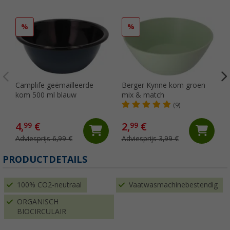
%
%
Camplife geëmailleerde
Berger Kynne kom groen
kom 500 ml blauw
mix & match
(9)
4,
€
2,
€
99
99
Adviesprijs 6,99 €
Adviesprijs 3,99 €
PRODUCTDETAILS
100% CO2-neutraal
Vaatwasmachinebestendig
ORGANISCH
BIOCIRCULAIR